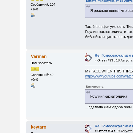
Цитата: трясогузка от 18 Авгус
Сообщений: 104
+1/-0
Я реально понял, что ес
Такой фанфик уже есть. Тип
Роулинг как католичка, и т
библейская цитата есть даж
Re: Гомосексуализм 
Varman
«
Ответ #93 :
18 Августа 
Пользователь
MY FACE WHEN THIS THRE
Сообщений: 42
http://www.youtube.com/wat
+0/-0
Цитировать
Роулинг как католичка
... сделала Дамблдора геем
Re: Гомосексуализм 
keytaro
«
Ответ #94 :
19 Августа 