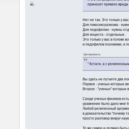
приносит прямого вреда 
Нет не так. Это только у в
Для гомосексуализма - нуж
Для педофилии - нужны от
Для инцеста - отдельные.
Это только у вас в голове 
и педофилов похожими, и п
Цитировать
" Кстати, а с религиозн
Вы здесь не путаете два п
Первое - ученых которые ве
Второе - "ученых" которые 
Среди ученых-физиков есть 
уравнение было дано мне бо
Любой религиозный аргумен
в доказательство "почему так
просто разговор вокруг нау
То же самое и должно быть 