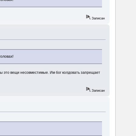
Записан
головах!
уны это вещи несовместимые. Им бог колдовать запрещает
Записан