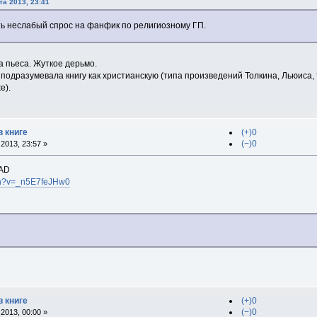
та 2013, 23:41
ть неслабый спрос на фанфик по религиозному ГП.
а пьеса. Жуткое дерьмо.
ак подразумевала книгу как христианскую (типа произведений Толкина, Льюиса
е).
в книге
(+)0
(−)0
2013, 23:57 »
AD
ch?v=_n5E7feJHw0
в книге
(+)0
(−)0
2013, 00:00 »