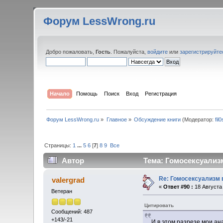
Форум LessWrong.ru
Добро пожаловать,
Гость
. Пожалуйста,
войдите
или
зарегистрируйте
Начало
Помощь
Поиск
Вход
Регистрация
Форум LessWrong.ru
»
Главное
»
Обсуждение книги
(Модератор:
fil
Страницы:
1
...
5
6
[
7
]
8
9
Все
Автор
Тема: Гомосексуализм
Re: Гомосексуализм 
valergrad
«
Ответ #90 :
18 Августа 
Ветеран
Цитировать
Сообщений: 487
+143/-21
И в этом разрезе мои ан