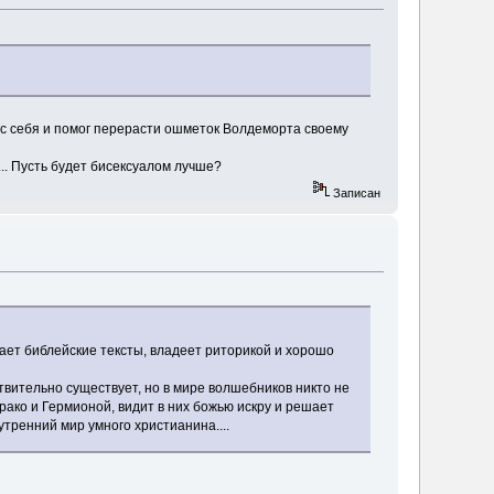
рос себя и помог перерасти ошметок Волдеморта своему
... Пусть будет бисексуалом лучше?
Записан
ает библейские тексты, владеет риторикой и хорошо
ствительно существует, но в мире волшебников никто не
Драко и Гермионой, видит в них божью искру и решает
тренний мир умного христианина....