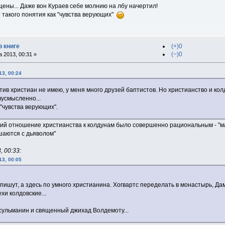
щены... Даже вон Кураев себе молнию на лбу начертил!
т такого понятия как "чувства верующих"
в книге
(+)0
(−)0
 2013, 00:31 »
13, 00:24
тив христиан не имею, у меня много друзей баптистов. Но христианство и ко
вусмысленно...
"чувства верующих".
тий отношение христианства к колдунам было совершенно рациональным - "ма
шаются с дьяволом"
 00:33:
13, 00:05
 пишут, а здесь по умного христианина. Хогвартс переделать в монастырь, Дам
ехи колдовские...
усульманин и священный джихад Волдемоту...