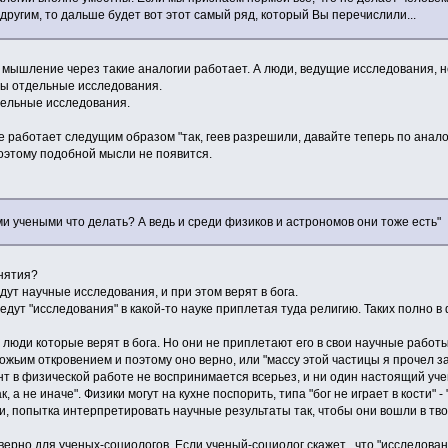
другим, то дальше будет вот этот самый ряд, который Вы перечислили...
ас мышление через такие аналогии работает. А люди, ведущие исследования, 
ны отдельные исследования.
дельные исследования.
все работает следущим образом "так, геев разрешили, давайте теперь по анал
оэтому подобной мысли не появится.
ыми учеными что делать? А ведь и среди физиков и астрономов они тоже есть"
онятия?
дут научные исследования, и при этом верят в бога.
ведут "исследования" в какой-то науке приплетая туда религию. Таких полно в
люди которые верят в бога. Но они не приплетают его в свои научные работы
жьим откровением и поэтому оно верно, или "массу этой частицы я прочел з
т в физической работе не воспринимается всерьез, и ни один настоящий учен
, а не иначе". Физики могут на кухне поспорить, типа "бог не играет в кости" - 
ки, попытка интерпретировать научные результаты так, чтобы они вошли в тв
верно для ученых-социологов. Если ученый-социолог скажет , что "исследован