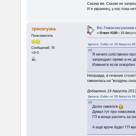
Сказка же. Сказки не запре
И я украинец, у нас пока не
Re: Гомосексуализм 
трясогузка
«
Ответ #100 :
19 Августа
Пользователь
Цитата: Cubic от 19 Августа 20
Сообщений: 78
+3/-0
Я ничего собственно про
запрещает прямо и не д
Извините если оскорбил 
Неправда, в течение столе
сменилась на "колдуны сно
Добавлено 19 Августа 2013,
Цитата: Cubic от 19 Августа 20
Долго смеялся
Думал тут про гомосяков
ГП в конце распять за гр
А ещё круче будет ГП м