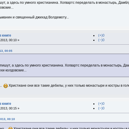
шут, а здесь по умного христианина. Хогвартс переделать в монастырь, Дамблд
овские...
льманин и священный джихад Волдемоту...
в книге
(+)0
(−)0
2013, 00:10 »
13, 00:05
 пишут, а здесь по умного христианина. Хогвартс переделать в монастырь, Дам
ехи колдовские...
..
Христиане они все такие дебилы, у них только монастыри и костры в гол
в книге
(+)0
(−)0
2013, 00:15 »
2013, 00:10
но...
Христиане они все такие дебилы, у них только монастыри и костры в 