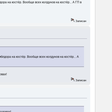
ора на костёр. Вообще всех колдунов на костёр... А ГП в
Записан
блдора на костёр. Вообще всех колдунов на костёр... А
овах!
Записан
головах!