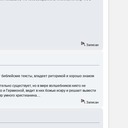
Записан
 библейские тексты, владеет риторикой и хорошо знаком
ительно существует, но в мире волшебников никто не
ко и Гермионой, видит в них божью искру и решает вывести
 умного христианина....
Записан