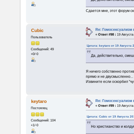
Сдается мне, этот форум ск
Re: Гомосексуализм 
Cubic
«
Ответ #98 :
19 Августа 
Пользователь
Цитата: keytaro от 19 Августа 
Сообщений: 49
+0/-0
Да, действительно, смеш
Я ничего собственно против
прямо и не двусмысленно...
Извините если оскорбил "чу
Re: Гомосексуализм 
keytaro
«
Ответ #99 :
19 Августа 
Постоялец
Цитата: Cubic от 19 Августа 20
Сообщений: 104
+1/-0
Но христианство и колд