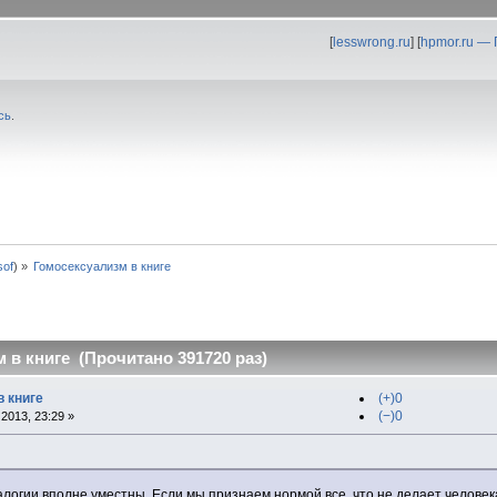
[
lesswrong.ru
] [
hpmor.ru —
сь
.
0sof
) »
Гомосексуализм в книге
 в книге (Прочитано 391720 раз)
в книге
(+)0
(−)0
2013, 23:29 »
алогии вполне уместны. Если мы признаем нормой все, что не делает человека