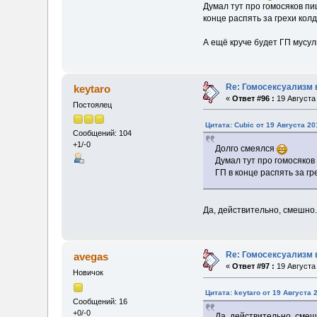
Думал тут про гомосяков пи
конце распять за грехи колд
А ещё круче будет ГП мусу
Re: Гомосексуализм 
keytaro
«
Ответ #96 :
19 Августа 
Постоялец
Цитата: Cubic от 19 Августа 20
Сообщений: 104
+1/-0
Долго смеялся
Думал тут про гомосяков
ГП в конце распять за гр
Да, действительно, смешно.
Re: Гомосексуализм 
avegas
«
Ответ #97 :
19 Августа 
Новичок
Цитата: keytaro от 19 Августа 
Сообщений: 16
+0/-0
Да, действительно, смеш