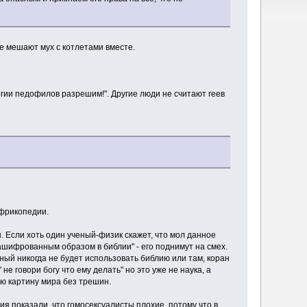
не мешают мух с котлетами вместе.
огии педофилов разрешим!". Другие люди не считают геев
 фрикопедии.
. Если хоть один ученый-физик скажет, что мол данное
ашифрованным образом в библии" - его поднимут на смех.
ый никогда не будет использовать библию или там, коран
" не говори богу что ему делать" но это уже не наука, а
ою картину мира без трешин.
ия показали, что гомосексуалисты плохие, потому что в