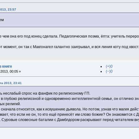
013, 23:57
еем
 чем она его под конец сделала. Педагогическая поэма, ёпта: учитель пере
 момент, он так с Макгонагел галантно заигрывал, и вся линия коту под хвост
в книге
(+)0
(−)0
2013, 00:05 »
та 2013, 23:41
ть неслабый спрос на фанфик по религиозному ГП.
в глубоко религиозной и одновременно интеллигентной семье, он отлично зн
ых религий.
н сначала относится, как к искушению дьявола. Но потом, узнав что магия дей
имает, что если не он, то кто ещё принесёт им слово божие? Он знакомится с 
а. Суровые словесные баталии с Дамблдором раскрывают перед читателем вну