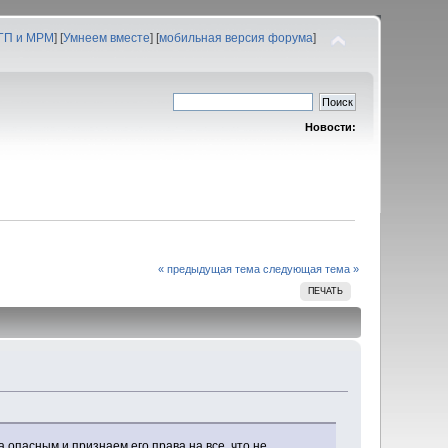
 ГП и МРМ
] [
Умнеем вместе
] [
мобильная версия форума
]
Новости:
« предыдущая тема
следующая тема »
ПЕЧАТЬ
 опасным и признаем его права на все, что не