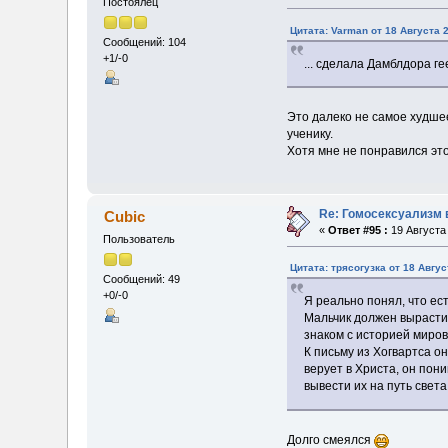
Постоялец
Цитата: Varman от 18 Августа 2
Сообщений: 104
+1/-0
... сделала Дамблдора г
Это далеко не самое худшее
ученику.
Хотя мне не понравился этот
Re: Гомосексуализм 
Cubic
«
Ответ #95 :
19 Августа 
Пользователь
Цитата: трясогузка от 18 Авгус
Сообщений: 49
+0/-0
Я реально понял, что ес
Мальчик должен вырасти 
знаком с историей миров
К письму из Хогвартса о
верует в Христа, он пон
вывести их на путь свет
Долго смеялся