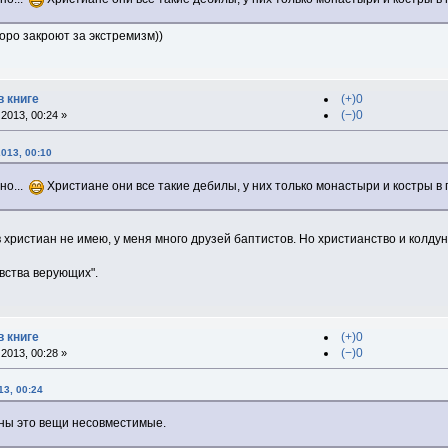
оро закроют за экстремизм))
в книге
(+)0
(−)0
2013, 00:24 »
2013, 00:10
но...
Христиане они все такие дебилы, у них только монастыри и костры в 
 христиан не имею, у меня много друзей баптистов. Но христианство и колд
вства верующих".
в книге
(+)0
(−)0
2013, 00:28 »
13, 00:24
уны это вещи несовместимые.