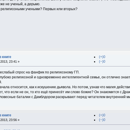
оже не ученый, а дерьмо.
од религиозными учеными? Первых или вторых?
в книге
(+)0
(−)0
2013, 23:41 »
 неслабый спрос на фанфик по религиозному ГП.
глубоко религиозной и одновременно интеллигентной семье, он отлично знает
й.
начала относится, как к искушению дьявола. Но потом, узнав что магия действ
ет, что если не он, то кто ещё принесёт им слово божие? Он знакомится с Дра
 словесные баталии с Дамблдором раскрывают перед читателем внутренний мир
в книге
(+)0
(−)0
2013, 23:56 »