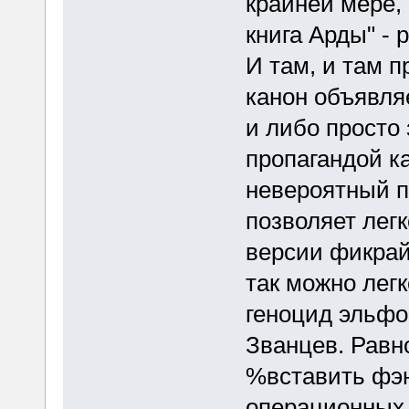
крайней мере,
книга Арды" -
И там, и там п
канон объявля
и либо просто
пропагандой ка
невероятный п
позволяет лег
версии фикрай
так можно легк
геноцид эльфов
Званцев. Равно
%вставить фэ
операционных 