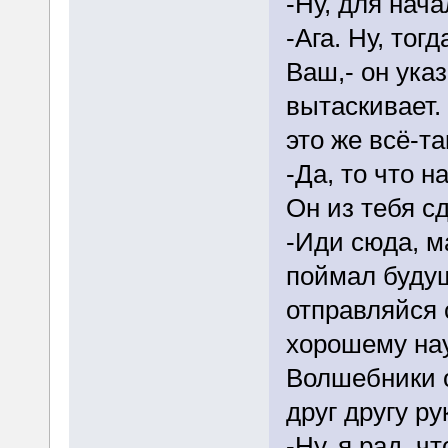
-Ну, для нач
-Ага. Ну, тог
Ваш,- он ука
вытаскивает.
это же всё-та
-Да, то что н
Он из тебя с
-Иди сюда, м
поймал будущ
отправляйся 
хорошему нау
Волшебники 
друг другу ру
-Ну, я рад, ч