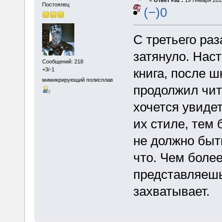
«
Ответ #92 :
19 Января 2015
Постоялец
(−)0
С третьего раз
затянуло. Наст
Сообщений: 218
книга, после 
+3/-1
мимикрирующий полисплав
продолжил чит
хочется увидет
их стиле, тем
не должно быть
что. Чем боле
представляешь
захватывает.