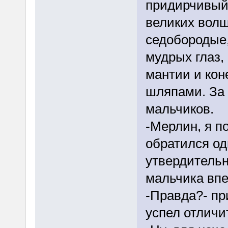
придирчивый
великих волш
седобородые,
мудрых глаз,
мантии и кон
шляпами. За 
мальчиков.
-Мерлин, я п
обратился од
утвердительн
мальчика впе
-Правда?- пр
успел отличи