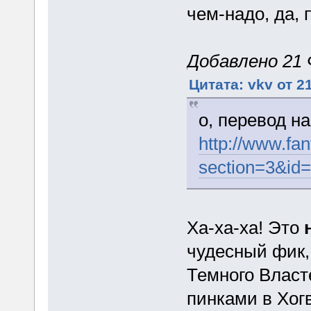
чем-надо, да, 
Добавлено 21 
Цитата: vkv от 2
о, перевод н
http://www.fa
section=3&id
Ха-ха-ха! Это
чудесный фик,
Темного Власте
пинками в Хогв