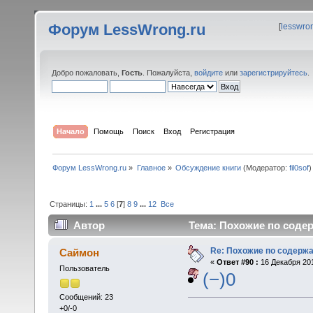
Форум LessWrong.ru
[
lesswro
Добро пожаловать,
Гость
. Пожалуйста,
войдите
или
зарегистрируйтесь
.
Начало
Помощь
Поиск
Вход
Регистрация
Форум LessWrong.ru
»
Главное
»
Обсуждение книги
(Модератор:
fil0sof
)
Страницы:
1
...
5
6
[
7
]
8
9
...
12
Все
Автор
Тема: Похожие по содер
Re: Похожие по содержа
Саймон
«
Ответ #90 :
16 Декабря 201
Пользователь
(−)0
Сообщений: 23
+0/-0