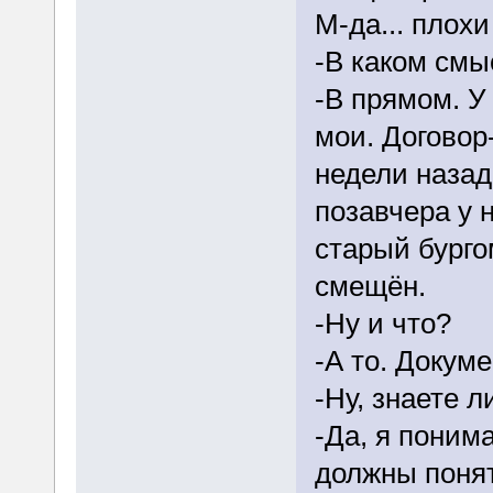
М-да... плох
-В каком смы
-В прямом. У
мои. Договор
недели назад
позавчера у 
старый бурго
смещён.
-Ну и что?
-А то. Докум
-Ну, знаете л
-Да, я поним
должны понят