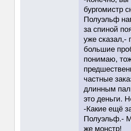
бургомистр с
Полуэльф на
за спиной по
уже сказал,- 
большие проб
понимаю, тож
предшественн
частные зака
длинным паль
это деньги. 
-Какие ещё з
Полуэльф.- 
же монстр!