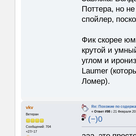
Поттера, но не
спойлер, поско
Фик скорее юм
крутой и умны
углом и ирониз
Laumer (которы
Ломер).
Re: Похожие по содержа
vkv
«
Ответ #98 :
21 Февраля 201
Ветеран
(−)0
Сообщений: 704
+27/-17
ааа, это прост