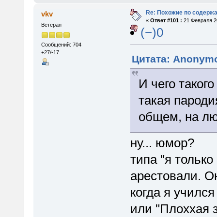
Re: Похожие по содержа
vkv
«
Ответ #101 :
21 Февраля 20
Ветеран
(−)0
Сообщений: 704
+27/-17
Цитата: Anonymo
И чего такого
такая пароди
общем, на л
ну... юмор?
типа "я только
арестовали. О
когда я учился
или "Плоххая з