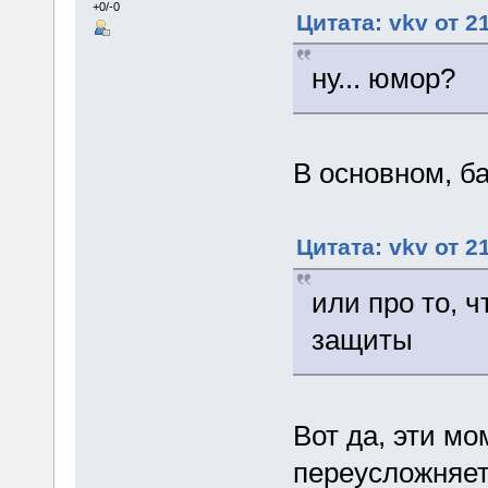
+0/-0
Цитата: vkv от 2
ну... юмор?
В основном, ба
Цитата: vkv от 2
или про то, 
защиты
Вот да, эти мо
переусложняет