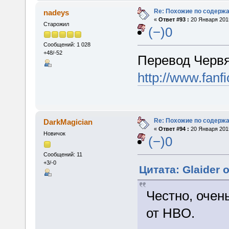
Re: Похожие по содержа
nadeys
«
Ответ #93 :
20 Января 2015
Старожил
(−)0
Сообщений: 1 028
+48/-52
Перевод Червя
http://www.fan
Re: Похожие по содержа
DarkMagician
«
Ответ #94 :
20 Января 2015
Новичок
(−)0
Сообщений: 11
+3/-0
Цитата: Glaider 
Честно, очен
от HBO.