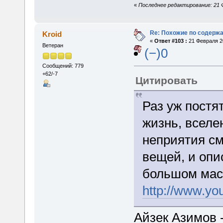
«
Последнее редактирование: 21 
Re: Похожие по содержа
Kroid
«
Ответ #103 :
21 Февраля 20
Ветеран
(−)0
Сообщений: 779
+62/-7
Цитировать
Раз уж постя
жизнь, вселе
неприятия см
вещей, и оп
большом мас
http://www.y
Айзек Азимов 