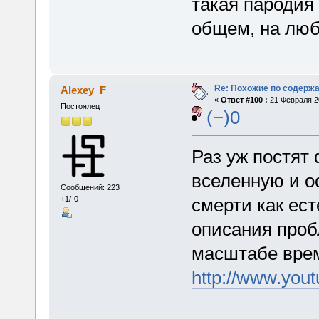
такая пародия
общем, на люб
Re: Похожие по содержа
Alexey_F
«
Ответ #100 :
21 Февраля 20
Постоялец
(−)0
Раз уж постят 
вселенную и о
Сообщений: 223
+1/-0
смерти как ест
описания про
масштабе врем
http://www.yo