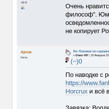
+0/-0
Очень нравитс
философ". Юм
осведомленнос
не копирует Р
Re: Похожие по содержа
Артси
«
Ответ #97 :
20 Февраля 201
Гость
(−)0
По наводке с 
https://www.fan
Horcrux
и всё 
Завязка: Волд