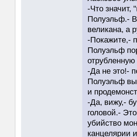
-Что значит,
Полуэльф.- В
великана, а р
-Покажите,- 
Полуэльф пор
отрубленную 
-Да не это!- 
Полуэльф выу
и продемонст
-Да, вижу,- 
головой.- Эт
убийство мон
канцелярии и