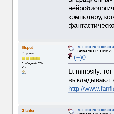
нейробиологич
компютеру, ко
фантастическо
Re: Похожие по содержа
Elspet
«
Ответ #91 :
17 Января 2015
Старожил
(−)0
Сообщений: 750
+2/-1
Luminosity, т
выкладывают 
http://www.fan
Re: Похожие по содержа
Glaider