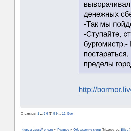
выворачивал
денежных сб
-Так мы пойд
-Ступайте, с
бургомистр.-
постараться,
пределы горо
http://bormor.li
Страницы:
1
...
5
6
[
7
]
8
9
...
12
Все
Форум LessWrong.ru
»
Главное
»
Обсуждение книги
(Модератор:
fil0sof
)