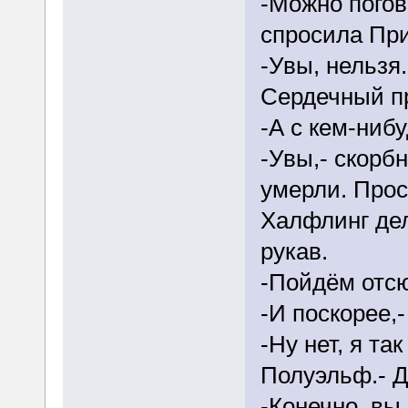
-Можно погов
спросила Пр
-Увы, нельзя.
Сердечный п
-А с кем-ниб
-Увы,- скорбн
умерли. Прос
Халфлинг дел
рукав.
-Пойдём отс
-И поскорее,
-Ну нет, я та
Полуэльф.- Д
-Конечно, вы 