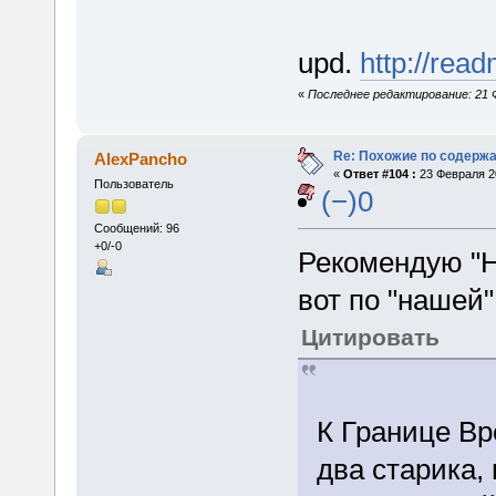
upd.
http://rea
«
Последнее редактирование: 21 Ф
Re: Похожие по содержа
AlexPancho
«
Ответ #104 :
23 Февраля 20
Пользователь
(−)0
Сообщений: 96
+0/-0
Рекомендую "Н
вот по "нашей"
Цитировать
К Границе Вр
два старика,