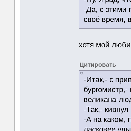
-Да, с этими
своё время, 
хотя мой люби
Цитировать
-Итак,- с пр
бургомистр,-
великана-люд
-Так,- кивну
-А на каком,
ласковее улы