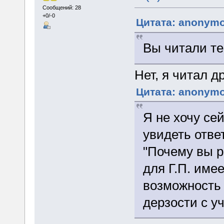
Сообщений: 28
+0/-0
Цитата: anonymo
Вы читали те
Нет, я читал д
Цитата: anonymo
Я не хочу сей
увидеть отве
"Почему вы р
для Г.П. име
возможность 
дерзости с у