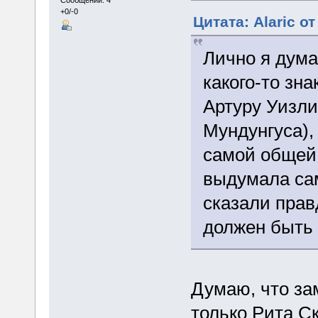
Сообщений: 4
+0/-0
Цитата: Alaric от
Лично я дума
какого-то зна
Артуру Уизли
Мундунгуса)
самой общей
выдумала сам
сказали правд
должен быть 
Думаю, что за
только Рита С