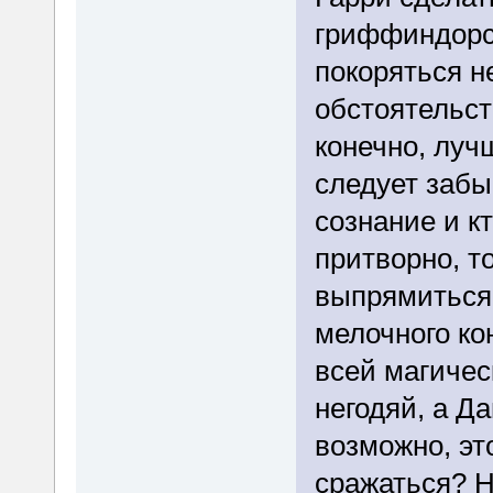
гриффиндорс
покоряться н
обстоятельст
конечно, луч
следует забы
сознание и к
притворно, т
выпрямиться.
мелочного ко
всей магичес
негодяй, а Да
возможно, это
сражаться? Н