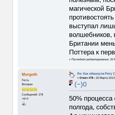
магической Бр
противостоять
выступал лишь
волшебников, 
Британии мень
Поттера к перв
«
Последнее редактирование: 20 
Re: Как обманули Риту 
Morgoth
«
Ответ #78 :
20 Марта 2013,
Гость
(−)0
Ветеран
Сообщений: 278
50% процесса о
+0/-0
полгода, собст