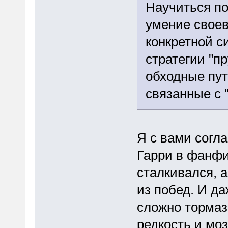
Научиться по
умение своев
конкретной 
стратегии "п
обходные пут
связанные с 
Я с вами согла
Гарри в фанфик
сталкивался, 
из побед. И д
сложно тормаз
редкость и моз