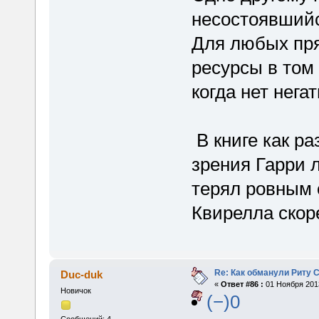
несостоявшийс
Для любых пр
ресурсы в том
когда нет нега
В книге как ра
зрения Гарри л
терял ровным 
Квирелла скоре
Re: Как обманули Риту 
Duc-duk
«
Ответ #86 :
01 Ноября 2013
Новичок
(−)0