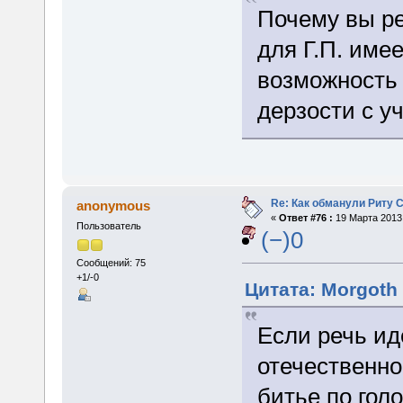
Почему вы ре
для Г.П. име
возможность 
дерзости с у
Re: Как обманули Риту 
anonymous
«
Ответ #76 :
19 Марта 2013,
Пользователь
(−)0
Сообщений: 75
+1/-0
Цитата: Morgoth 
Если речь иде
отечественно
битье по гол