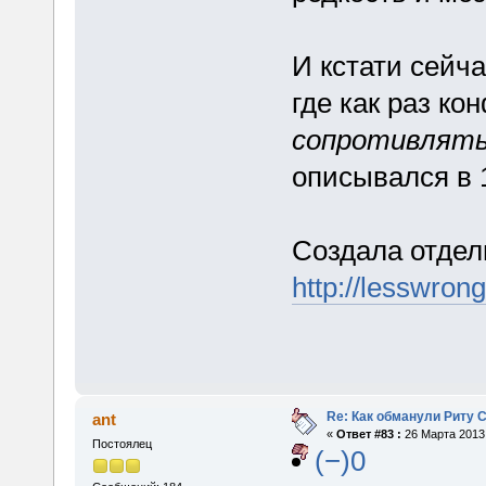
И кстати сейча
где как раз к
сопротивлят
описывался в 1
Создала отдел
http://lesswron
Re: Как обманули Риту 
ant
«
Ответ #83 :
26 Марта 2013,
Постоялец
(−)0