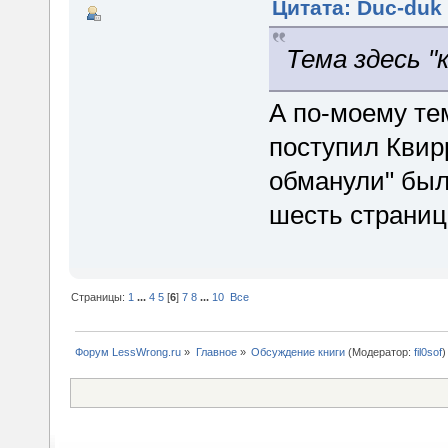
Цитата: Duc-duk 
Тема здесь 
А по-моему те
поступил Квирр
обманули" был
шесть страни
Страницы:
1
...
4
5
[
6
]
7
8
...
10
Все
Форум LessWrong.ru
»
Главное
»
Обсуждение книги
(Модератор:
fil0sof
)