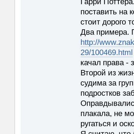
Гарри Поттера
поставить на к
стоит дорого т
Два примера.
http://www.znak
29/100469.html
качал права -
Второй из жиз
судима за груп
подростков за
Оправдывались
плакала, не м
ругаться и оск
Я считаю, что