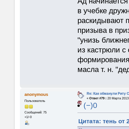
Ад начинается
в учебке друж
раскидывают п
призыва в при
"унизь ближнег
из кастрюли с
формирования
масла т. н. "д
Re: Как обманули Риту 
anonymous
«
Ответ #79 :
20 Марта 2013,
Пользователь
(−)0
Сообщений: 75
+1/-0
Цитата: тень от 