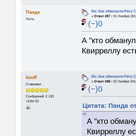
Re: Как обманули Риту 
Панда
«
Ответ #87 :
01 Ноября 2013
Гость
(−)0
А "кто обманул
Квирреллу ест
Re: Как обманули Риту 
kuuff
«
Ответ #88 :
02 Ноября 2013
Старожил
(−)0
Сообщений: 2 133
+220/-52
Цитата: Панда от
А "кто обману
Квирреллу е