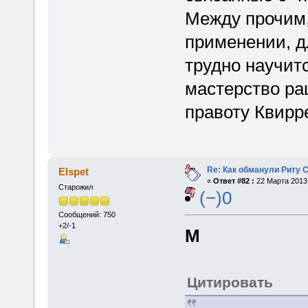
Между прочим, 
применении, 
трудно научит
мастерство ра
правоту Квирр
Re: Как обманули Риту 
Elspet
«
Ответ #82 :
22 Марта 2013,
Старожил
(−)0
Сообщений: 750
+2/-1
M
Цитировать