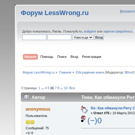
Форум LessWrong.ru
[
lesswro
Добро пожаловать,
Гость
. Пожалуйста,
войдите
или
зарегистрируйтесь
.
Начало
Помощь
Поиск
Вход
Регистрация
Форум LessWrong.ru
»
Главное
»
Обсуждение книги
(Модератор:
fil0sof
)
Страницы:
1
...
4
5
[
6
]
7
8
...
10
Все
Автор
Тема: Как обманули Рит
Re: Как обманули Риту 
anonymous
«
Ответ #75 :
19 Марта 2013,
Пользователь
(−)0
Сообщений: 75
+1/-0