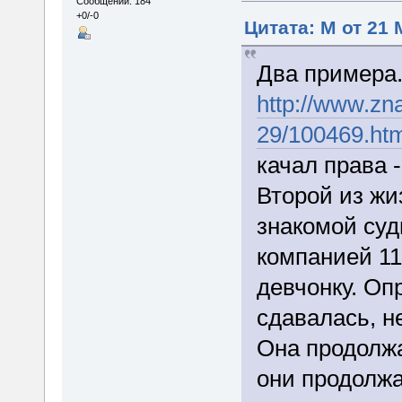
Сообщений: 184
+0/-0
Цитата: M от 21 
Два примера
http://www.zna
29/100469.ht
качал права 
Второй из жи
знакомой суд
компанией 11
девчонку. Оп
сдавалась, н
Она продолжа
они продолжа