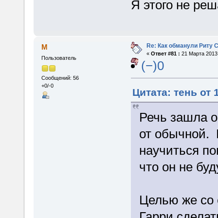
Я этого не ре
Re: Как обманули Риту 
M
«
Ответ #81 :
21 Марта 2013,
Пользователь
(−)0
Сообщений: 56
+0/-0
Цитата: тень от 
Речь зашла о
от обычной. 
научиться по
что он не бу
Целью же со 
Гарри сделат