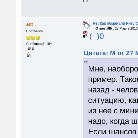
Re: Как обманули Риту 
ant
«
Ответ #85 :
27 Марта 2013,
Постоялец
(−)0
Сообщений: 184
+0/-0
Цитата: M от 27 
Мне, наоборо
пример. Такое
назад - чело
ситуацию, ка
из нее с ми
надо, когда 
Если шансов 