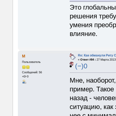
Это глобальны
решения требу
умения преобр
влияние.
Re: Как обманули Риту 
M
«
Ответ #84 :
27 Марта 2013,
Пользователь
(−)0
Сообщений: 56
+0/-0
Мне, наоборот,
пример. Такое 
назад - челов
ситуацию, как
нее с минимал