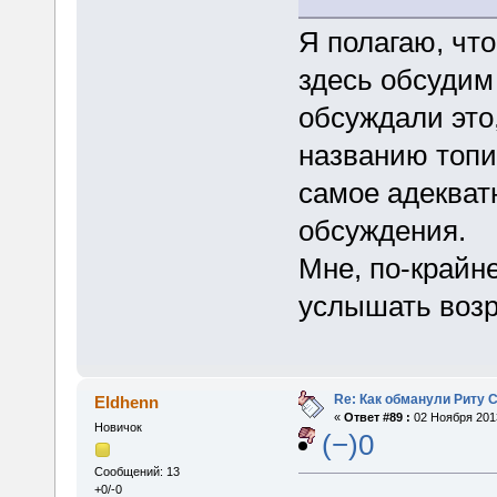
Я полагаю, что
здесь обсудим 
обсуждали это,
названию топи
самое адекват
обсуждения.
Мне, по-крайн
услышать возр
Re: Как обманули Риту 
Eldhenn
«
Ответ #89 :
02 Ноября 2013
Новичок
(−)0
Сообщений: 13
+0/-0