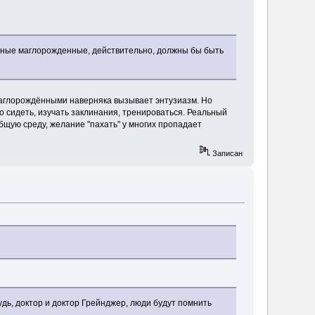
ные маглорожденные, действительно, должны бы быть
 маглорождёнными наверняка вызывает энтузиазм. Но
до сидеть, изучать заклинания, тренироваться. Реальный
общую среду, желание "пахать" у многих пропадает
Записан
удь, доктор и доктор Грейнджер, люди будут помнить