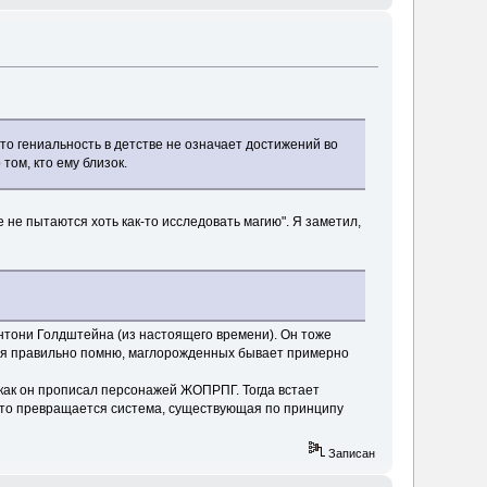
что гениальность в детстве не означает достижений во
 том, кто ему близок.
е пытаются хоть как-то исследовать магию". Я заметил,
Энтони Голдштейна (из настоящего времени). Он тоже
ли я правильно помню, маглорожденных бывает примерно
как он прописал персонажей ЖОПРПГ. Тогда встает
 что превращается система, существующая по принципу
Записан