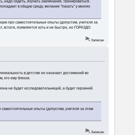
ь, надо сидеть, изучать заклинания, тренироваться.
 попадают в общую среду, желание "пахать" у многих
говорю про самостоятельные опыты (допустим, учителя за
, кстати, появляется хоть и не быстро, но ГОРАЗДО
Записан
 гениальность в детстве не означает достижений во
м, кто ему близок.
миона не будет исследовательницей, а будет героиней.
про самостоятельные опыты (допустим, учителя за этим
Записан