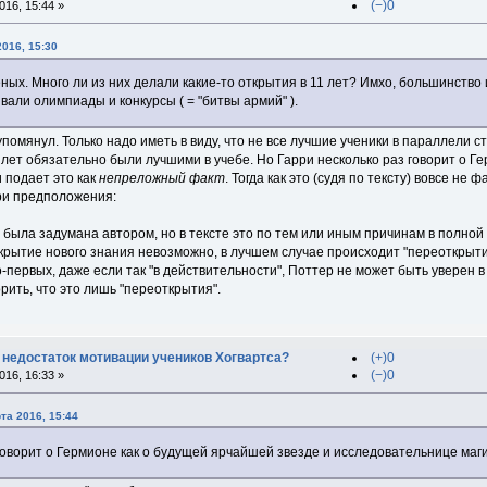
(−)0
16, 15:44 »
2016, 15:30
ых. Много ли из них делали какие-то открытия в 11 лет? Имхо, большинство и
вали олимпиады и конкурсы ( = "битвы армий" ).
 упомянул. Только надо иметь в виду, что не все лучшие ученики в параллели
лет обязательно были лучшими в учебе. Но Гарри несколько раз говорит о Г
 подает это как
непреложный факт
. Тогда как это (судя по тексту) вовсе не
три предположения:
 была задумана автором, но в тексте это по тем или иным причинам в полной
открытие нового знания невозможно, в лучшем случае происходит "переоткрыти
о-первых, даже если так "в действительности", Поттер не может быть уверен в
рить, что это лишь "переоткрытия".
 недостаток мотивации учеников Хогвартса?
(+)0
(−)0
16, 16:33 »
та 2016, 15:44
говорит о Гермионе как о будущей ярчайшей звезде и исследовательнице маги