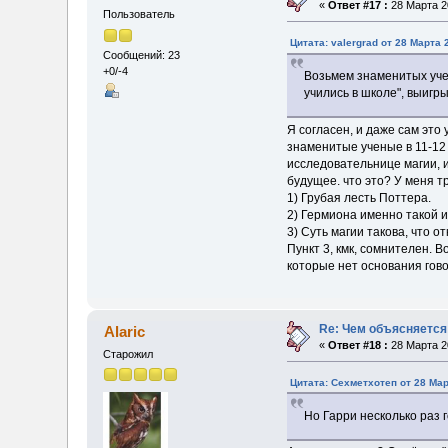
«
Ответ #17 :
28 Марта 20
Пользователь
Цитата: valergrad от 28 Марта 
Сообщений: 23
+0/-4
Возьмем знаменитых учен
учились в школе", выигры
Я согласен, и даже сам это
знаменитые ученые в 11-12 
исследовательнице магии, и
будущее. что это? У меня 
1) Грубая лесть Поттера.
2) Гермиона именно такой и
3) Суть магии такова, что 
Пункт 3, кмк, сомнителен. В
которые нет основания гово
Re: Чем объясняется
Alaric
«
Ответ #18 :
28 Марта 20
Старожил
Цитата: Сехметхотеп от 28 Мар
Но Гарри несколько раз 