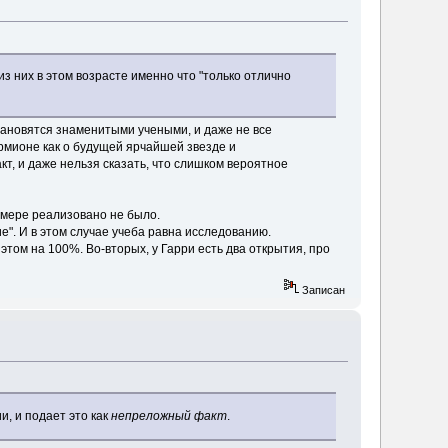
з них в этом возрасте именно что "только отлично
 становятся знаменитыми учеными, и даже не все
ермионе как о будущей ярчайшей звезде и
 факт, и даже нельзя сказать, что слишком вероятное
 мере реализовано не было.
е". И в этом случае учеба равна исследованию.
 этом на 100%. Во-вторых, у Гарри есть два открытия, про
Записан
и, и подает это как
непреложный факт
.