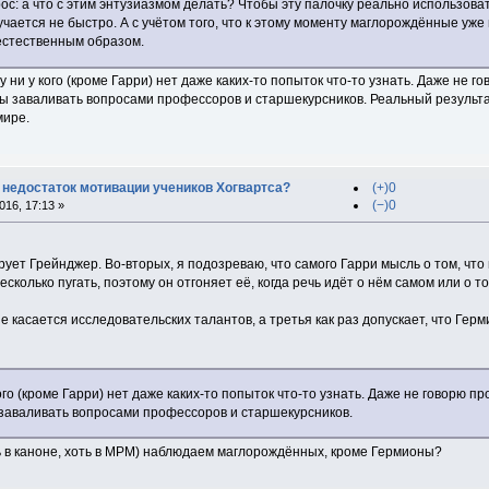
ос: а что с этим энтузиазмом делать? Чтобы эту палочку реально использоват
чается не быстро. А с учётом того, что к этому моменту маглорождённые уже
естественным образом.
 ни у кого (кроме Гарри) нет даже каких-то попыток что-то узнать. Даже не 
бы заваливать вопросами профессоров и старшекурсников. Реальный результат
мире.
 недостаток мотивации учеников Хогвартса?
(+)0
(−)0
16, 17:13 »
ует Грейнджер. Во-вторых, я подозреваю, что самого Гарри мысль о том, что
сколько пугать, поэтому он отгоняет её, когда речь идёт о нём самом или о то
не касается исследовательских талантов, а третья как раз допускает, что Гер
ого (кроме Гарри) нет даже каких-то попыток что-то узнать. Даже не говорю 
 заваливать вопросами профессоров и старшекурсников.
ть в каноне, хоть в МРМ) наблюдаем маглорождённых, кроме Гермионы?