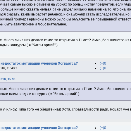
лучает самые высокие отметки на уроках по большинству предметов, если убр
 больше ничего сказать нельзя. Я не увидел никаких намеков на то, что она м
ьзя сказать, каким вырастет ребенок, и она
может
стать исследователем, но 
иничный пример Гермионы можно было бы объяснить ее повышенной ответст
бы быть авантюрнее и любознательнее.
 Много ли из них делали какие-то открытия в 11 лет? Имхо, большинство из н
ды и конкурсы ( = "битвы армий" ).
 недостаток мотивации учеников Хогвартса?
(+)0
(−)0
16, 15:40 »
2016, 15:30
ых. Много ли из них делали какие-то открытия в 11 лет? Имхо, большинство и
вали олимпиады и конкурсы ( = "битвы армий" ).
 учились) Типа того же эйнштейна)) Хотя, справедливости ради, моцарт уже в 
 недостаток мотивации учеников Хогвартса?
(+)0