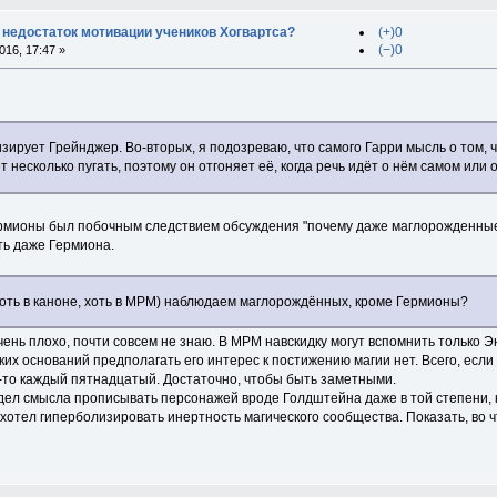
 недостаток мотивации учеников Хогвартса?
(+)0
(−)0
16, 17:47 »
зирует Грейнджер. Во-вторых, я подозреваю, что самого Гарри мысль о том, 
 несколько пугать, поэтому он отгоняет её, когда речь идёт о нём самом или о
ермионы был побочным следствием обсуждения "почему даже маглорожденные н
ть даже Гермиона.
(хоть в каноне, хоть в МРМ) наблюдаем маглорождённых, кроме Гермионы?
чень плохо, почти совсем не знаю. В МРМ навскидку могут вспомнить только 
аких оснований предполагать его интерес к постижению магии нет. Всего, ес
где-то каждый пятнадцатый. Достаточно, чтобы быть заметными.
дел смысла прописывать персонажей вроде Голдштейна даже в той степени, 
н хотел гиперболизировать инертность магического сообщества. Показать, во