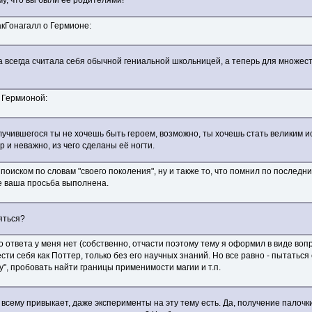
у, что вы были её родителями!
акГонагалл о Гермионе:
на всегда считала себя обычной гениальной школьницей, а теперь для множе
с Гермионой:
лучившегося ты не хочешь быть героем, возможно, ты хочешь стать великим и
 и неважно, из чего сделаны её ногти.
поиском по словам "своего поколения", ну и также то, что помнил по последни
е ваша просьба выполнена.
яться?
о ответа у меня нет (собственно, отчасти поэтому тему я оформил в виде воп
и себя как Поттер, только без его научных знаний. Но все равно - пытаться
", пробовать найти границы применимости магии и т.п.
 всему привыкает, даже эксперименты на эту тему есть. Да, получение пало