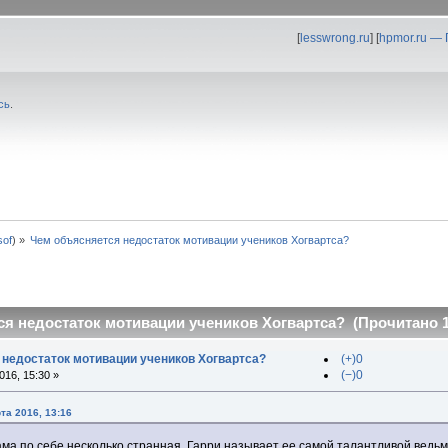
[
lesswrong.ru
] [
hpmor.ru —
сь
.
0sof
) »
Чем объясняется недостаток мотивации учеников Хогвартса?
я недостаток мотивации учеников Хогвартса? (Прочитано 1
 недостаток мотивации учеников Хогвартса?
(+)0
(−)0
16, 15:30 »
та 2016, 13:16
ама по себе несколько странная. Гарри называет ее самой талантливой ведьм