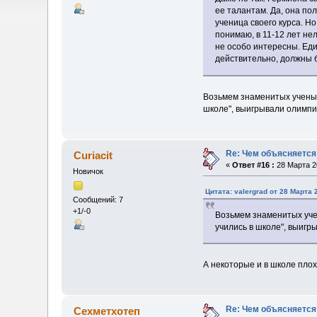
ее талантам. Да, она по
ученица своего курса. Но
понимаю, в 11-12 лет нел
не особо интересны. Ед
действительно, должны 
Возьмем знаменитых ученых.
школе", выигрывали олимпиа
Re: Чем объясняется
Curiacit
«
Ответ #16 :
28 Марта 20
Новичок
Цитата: valergrad от 28 Марта 
Сообщений: 7
+1/-0
Возьмем знаменитых учен
учились в школе", выигры
А некоторые и в школе плохо
Re: Чем объясняется
Сехметхотеп