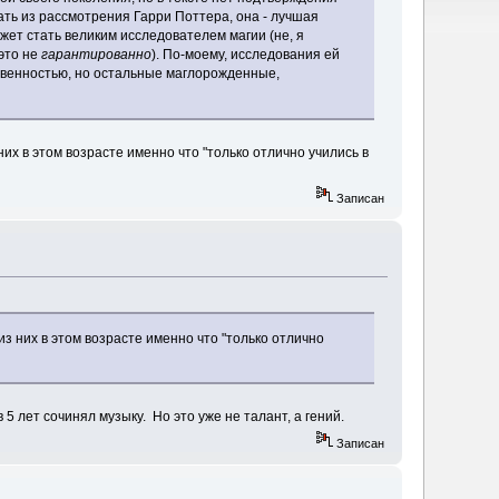
ать из рассмотрения Гарри Поттера, она - лучшая
ожет стать великим исследователем магии (не, я
это не
гарантированно
). По-моему, исследования ей
венностью, но остальные маглорожденные,
их в этом возрасте именно что "только отлично учились в
Записан
з них в этом возрасте именно что "только отлично
5 лет сочинял музыку. Но это уже не талант, а гений.
Записан