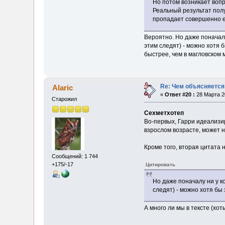
Но потом возникает вопр
Реальный результат полу
пропадает совершенно 
Вероятно. Но даже поначалу
этим следят) - можно хотя 
быстрее, чем в магловском 
Re: Чем объясняется
Alaric
«
Ответ #20 :
28 Марта 20
Старожил
Сехметхотеп
Во-первых, Гарри идеализир
взрослом возрасте, может не
Кроме того, вторая цитата 
Сообщений: 1 744
+175/-17
Цитировать
Но даже поначалу ни у к
следят) - можно хотя бы
А много ли мы в тексте (хо