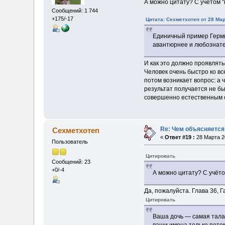
А можно цитату? С учётом "н
Сообщений: 1 744
+175/-17
Цитата: Сехметхотеп от 28 Мар
Единичный пример Герми
авантюрнее и любознат
И как это должно проявлят
Человек очень быстро ко в
потом возникает вопрос: а 
результат получается не бы
совершенно естественным 
Re: Чем объясняется
Сехметхотеп
«
Ответ #19 :
28 Марта 20
Пользователь
Цитировать
Сообщений: 23
+0/-4
А можно цитату? С учётом
Да, пожалуйста. Глава 36, 
Цитировать
Ваша дочь — самая талан