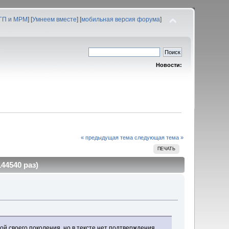
 ГП и МРМ
] [
Умнеем вместе
] [
мобильная версия форума
]
Новости:
« предыдущая тема
следующая тема »
ПЕЧАТЬ
44540 раз)
ой своего поколения, но в тексте нет подтверждения