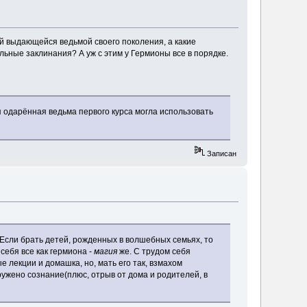
й выдающейся ведьмой своего поколения, а какие
ьные заклинания? А уж с этим у Гермионы все в порядке.
я одарённая ведьма первого курса могла использовать
Записан
Если брать детей, рожденных в волшебных семьях, то
себя все как гермиона -
магия
же. С трудом себя
е лекции и домашка, но, мать его так, взмахом
гружено сознание(плюс, отрыв от дома и родителей, в