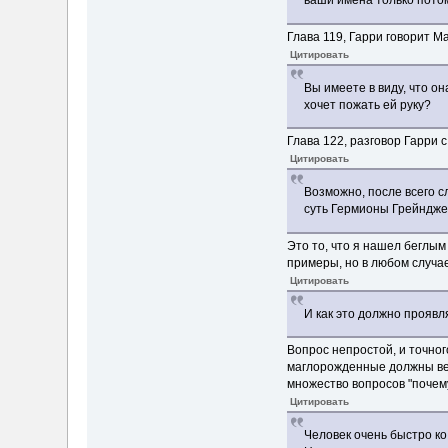
ваши имена только потом
Глава 119, Гарри говорит М
Цитировать
Вы имеете в виду, что о
хочет пожать ей руку?
Глава 122, разговор Гарри 
Цитировать
Возможно, после всего с
суть Гермионы Грейнджер
Это то, что я нашел беглым 
примеры, но в любом случа
Цитировать
И как это должно проявл
Вопрос непростой, и точног
маглорожденные должны вест
множество вопросов "почему
Цитировать
Человек очень быстро ко