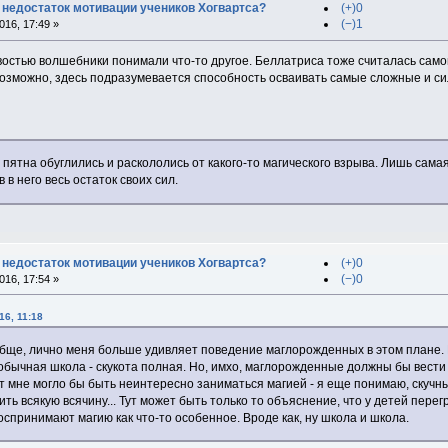
 недостаток мотивации учеников Хогвартса?
(+)0
(−)1
16, 17:49 »
востью волшебники понимали что-то другое. Беллатриса тоже считалась само
озможно, здесь подразумевается способность осваивать самые сложные и сил
ятна обуглились и раскололись от какого-то магического взрыва. Лишь сама
 в него весь остаток своих сил.
 недостаток мотивации учеников Хогвартса?
(+)0
(−)0
16, 17:54 »
16, 11:18
обще, лично меня больше удивляет поведение маглорожденных в этом плане. 
с обычная школа - скукота полная. Но, имхо, маглорожденные должны бы вести 
ет мне могло бы быть неинтересно заниматься магией - я еще понимаю, скучны
ть всякую всячину... Тут может быть только то объяснение, что у детей пере
воспринимают магию как что-то особенное. Вроде как, ну школа и школа.