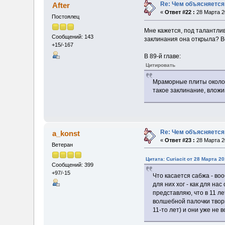
Re: Чем объясняется
After
«
Ответ #22 :
28 Марта 20
Постоялец
Мне кажется, под талантли
Сообщений: 143
заклинания она открыла? В
+15/-167
В 89-й главе:
Цитировать
Мраморные плиты около п
такое заклинание, вложив
Re: Чем объясняется
a_konst
«
Ответ #23 :
28 Марта 20
Ветеран
Цитата: Curiacit от 28 Марта 20
Сообщений: 399
+97/-15
Что касается сабжа - во
для них хог - как для на
представляю, что в 11 л
волшебной палочки твори
11-то лет) и они уже не 