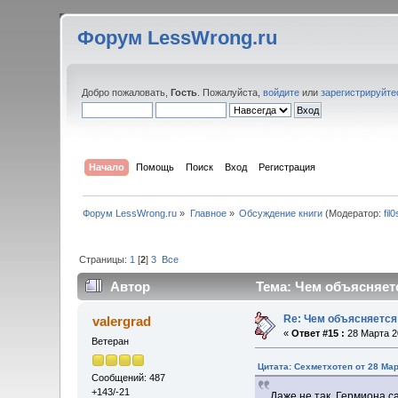
Форум LessWrong.ru
Добро пожаловать,
Гость
. Пожалуйста,
войдите
или
зарегистрируйте
Начало
Помощь
Поиск
Вход
Регистрация
Форум LessWrong.ru
»
Главное
»
Обсуждение книги
(Модератор:
fil
Страницы:
1
[
2
]
3
Все
Автор
Тема: Чем объясняетс
Re: Чем объясняется
valergrad
«
Ответ #15 :
28 Марта 20
Ветеран
Цитата: Сехметхотеп от 28 Мар
Сообщений: 487
+143/-21
Даже не так. Гермиона с