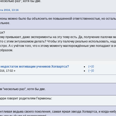
есколько раз", хотя бы две.
та 2016, 13:16
оны можно было бы объяснить ее повышенной ответственностью, но осталь
ельнее.
ься?
сему привыкает, даже эксперименты на эту тему есть. Да, получение палочки
что с этим энтузиазмом делать? Чтобы эту палочку реально использовать, на
стро. А с учётом того, что к этому моменту маглорождённые уже попадают в 
образом.
 недостаток мотивации учеников Хогвартса?
(+)0
(−)0
16, 17:02 »
 "несколько раз", хотя бы две.
Гарри говорит родителям Гермионы:
тливая ведьма своего поколения, самая яркая звезда Хогвартса, и когда-ниб