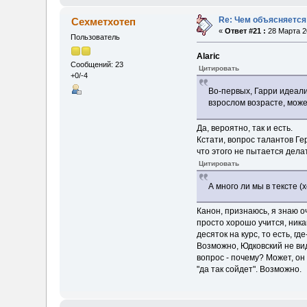
Re: Чем объясняется
Сехметхотеп
«
Ответ #21 :
28 Марта 20
Пользователь
Alaric
Сообщений: 23
Цитировать
+0/-4
Во-первых, Гарри идеали
взрослом возрасте, может
Да, вероятно, так и есть.
Кстати, вопрос талантов Г
что этого не пытается дела
Цитировать
А много ли мы в тексте 
Канон, признаюсь, я знаю о
просто хорошо учится, ник
десяток на курс, то есть, 
Возможно, Юдковский не ви
вопрос - почему? Может, о
"да так сойдет". Возможно.