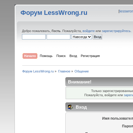
Форум LessWrong.ru
[
lesswro
Добро пожаловать,
Гость
. Пожалуйста,
войдите
или
зарегистрируйтесь
.
Начало
Помощь
Поиск
Вход
Регистрация
Форум LessWrong.ru
»
Главное
»
Общение
Внимание!
Только зарегистрированные
Пожалуйста, войдите или
зарег
Вход
Имя пользовател
Парол