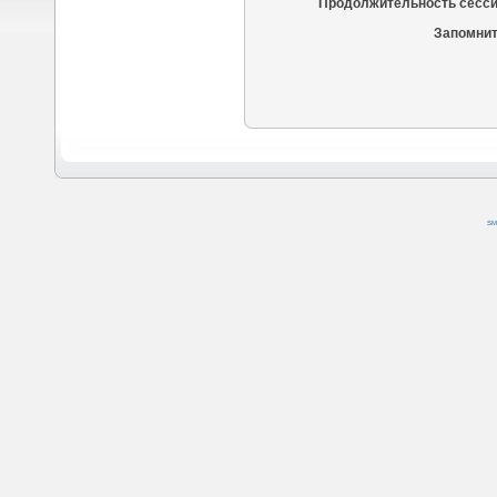
Продолжительность сесси
Запомнит
SM