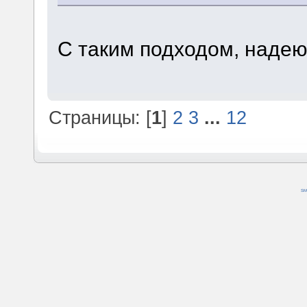
С таким подходом, надеюс
Страницы: [
1
]
2
3
...
12
SM