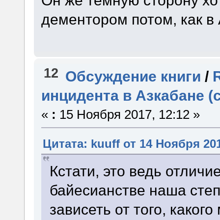
Он же тёмную сторону хот
дементором потом, как в
12
Обсуждение книги
/
инцидента в Азкабане (
«
:
15 Ноября 2017, 12:12 »
Цитата: kuuff от 14 Ноября 201
Кстати, это ведь отличи
байесианстве наша сте
зависеть от того, каког