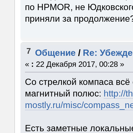
по HPMOR, не Юдковского
приняли за продолжение
7
Общение
/
Re: Убежд
«
:
22 Декабря 2017, 00:28 »
Со стрелкой компаса всё
магнитный полюс:
http://t
mostly.ru/misc/compass_ne
Есть заметные локальны