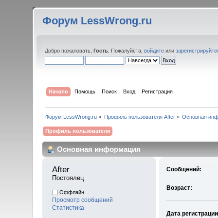
Форум LessWrong.ru
Добро пожаловать,
Гость
. Пожалуйста,
войдите
или
зарегистрируйте
Начало
Помощь
Поиск
Вход
Регистрация
Форум LessWrong.ru
»
Профиль пользователя After
»
Основная ин
Профиль пользователя
Основная информация
After 
Сообщений:
Постоялец
Возраст:
Оффлайн
Просмотр сообщений
Статистика
Дата регистрации