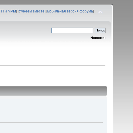
 ГП и МРМ
] [
Умнеем вместе
] [
мобильная версия форума
]
Новости: