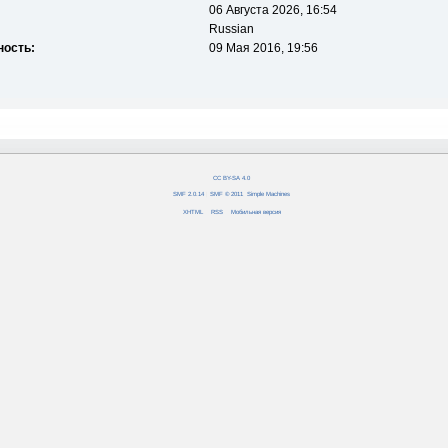
06 Августа 2026, 16:54
Russian
ность:
09 Мая 2016, 19:56
CC BY-SA 4.0
SMF 2.0.14
|
SMF © 2011
,
Simple Machines
XHTML
RSS
Мобильная версия