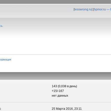
[
lesswrong.ru
] [
hpmor.ru —
сь
.
формация
143 (0,038 в день)
+15/-167
нет данных
:
25 Марта 2016, 23:11