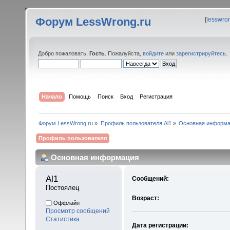
Форум LessWrong.ru
[
lesswro
Добро пожаловать,
Гость
. Пожалуйста,
войдите
или
зарегистрируйтесь
.
Начало
Помощь
Поиск
Вход
Регистрация
Форум LessWrong.ru
»
Профиль пользователя Al1
»
Основная информ
Профиль пользователя
Основная информация
Al1 
Сообщений:
Постоялец
Возраст:
Оффлайн
Просмотр сообщений
Статистика
Дата регистрации: