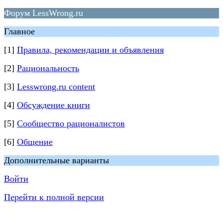
Форум LessWrong.ru
Главное
[1]
Правила, рекомендации и объявления
[2]
Рациональность
[3]
Lesswrong.ru content
[4]
Обсуждение книги
[5]
Сообщество рационалистов
[6]
Общение
Дополнительные варианты
Войти
Перейти к полной версии