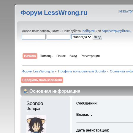
Форум LessWrong.ru
[
lesswro
Добро пожаловать,
Гость
. Пожалуйста,
войдите
или
зарегистрируйтесь
.
Начало
Помощь
Поиск
Вход
Регистрация
Форум LessWrong.ru
»
Профиль пользователя Scondo
»
Основная инф
Профиль пользователя
Основная информация
Scondo 
Сообщений:
Ветеран
Возраст:
Дата регистрации: