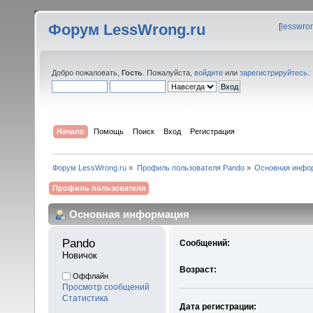
Форум LessWrong.ru
[
lesswro
Добро пожаловать,
Гость
. Пожалуйста,
войдите
или
зарегистрируйтесь
.
Начало
Помощь
Поиск
Вход
Регистрация
Форум LessWrong.ru
»
Профиль пользователя Pando
»
Основная инфо
Профиль пользователя
Основная информация
Pando 
Сообщений:
Новичок
Возраст:
Оффлайн
Просмотр сообщений
Статистика
Дата регистрации: