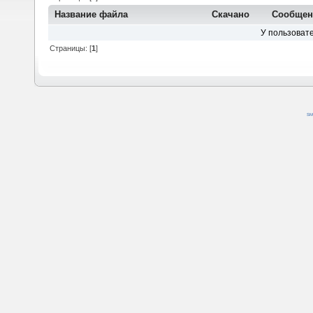
Название файла
Скачано
Сообщен
У пользовате
Страницы: [
1
]
SM