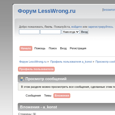
Форум LessWrong.ru
[
lesswro
Добро пожаловать,
Гость
. Пожалуйста,
войдите
или
зарегистрируйтесь
.
Начало
Помощь
Поиск
Вход
Регистрация
Форум LessWrong.ru
»
Профиль пользователя a_konst
»
Просмотр соо
Профиль пользователя
Просмотр сообщений
В этом разделе можно просмотреть все сообщения, сделанные этим п
Сообщения
Темы
Вложения
Вложения - a_konst
Страницы: [
1
]