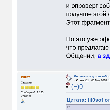
и опроверг со
получше этой 
Этот фрагмент
Но это уже оф
что предлагаю
Общении,
а з
Re: lesswrong.com забл
kuuff
«
Ответ #11 :
08 Мая 2018, 1
Старожил
(−)0
Сообщений: 2 133
+220/-52
Цитата: fil0sof о