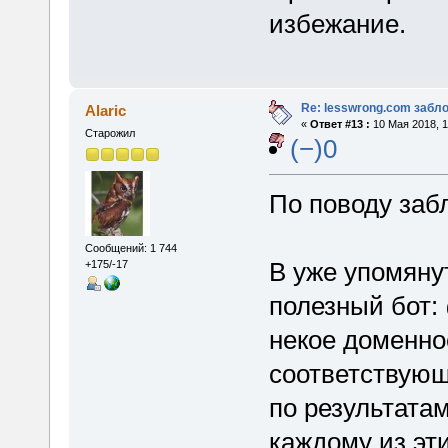
избежание.
Re: lesswrong.com забл
Alaric
«
Ответ #13 :
10 Мая 2018, 1
Старожил
(−)0
По поводу заб
Сообщений: 1 744
В уже упомяну
+175/-17
полезный бот:
некое доменное
соответствующ
по результатам
каждому из эт