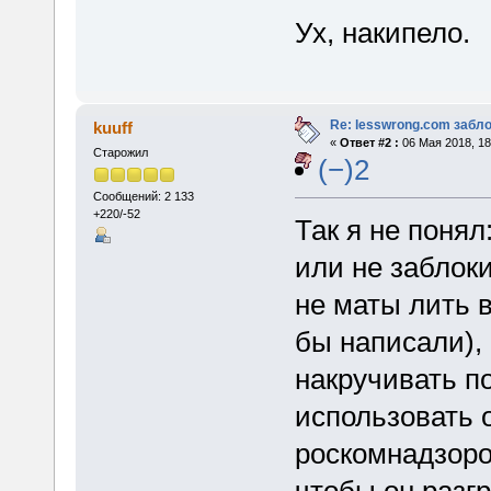
Ух, накипело.
Re: lesswrong.com забл
kuuff
«
Ответ #2 :
06 Мая 2018, 18
Старожил
(−)2
Сообщений: 2 133
+220/-52
Так я не понял
или не заблок
не маты лить в
бы написали), 
накручивать п
использовать 
роскомнадзором
чтобы он разг