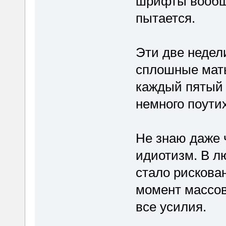
шрифты вообще
пытается.
Эти две недели
сплошные маты
каждый пятый 
немного поутих
Не знаю даже 
идиотизм. В л
стало рискова
момент массов
все усилия.