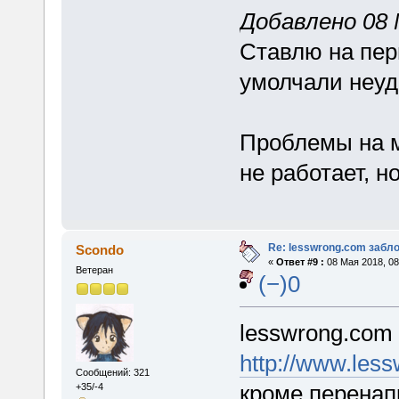
Добавлено 08 М
Ставлю на перв
умолчали неуд
Проблемы на м
не работает, н
Re: lesswrong.com забл
Scondo
«
Ответ #9 :
08 Мая 2018, 08
Ветеран
(−)0
lesswrong.com 
http://www.les
Сообщений: 321
кроме перенап
+35/-4