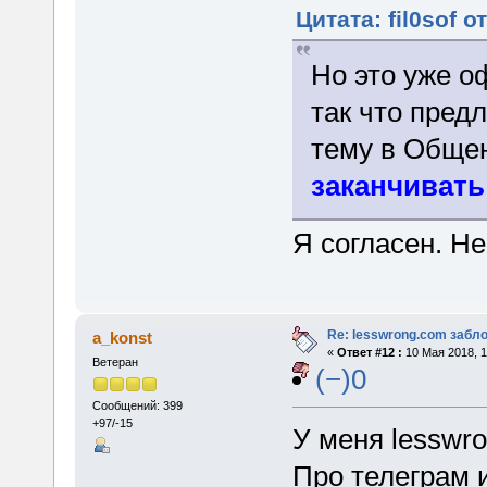
Цитата: fil0sof о
Но это уже 
так что пред
тему в Обще
заканчивать
Я согласен. Не
Re: lesswrong.com забл
a_konst
«
Ответ #12 :
10 Мая 2018, 1
Ветеран
(−)0
Сообщений: 399
+97/-15
У меня lesswro
Про телеграм 