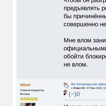
предъявлять р
бы причинённы
совершенно н
Мне влом зани
официальными 
обойти блокиро
не влом.
Re: lesswrong.com забл
fil0sof
«
Ответ #3 :
07 Мая 2018, 13
Главный модератор
(−)0
Ветеран