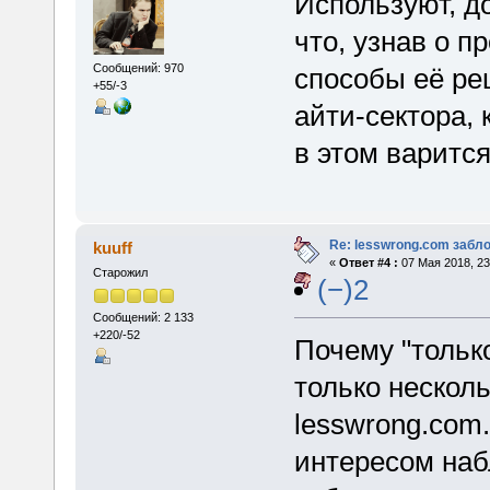
Используют, д
что, узнав о п
Сообщений: 970
способы её ре
+55/-3
айти-сектора,
в этом варитс
Re: lesswrong.com забл
kuuff
«
Ответ #4 :
07 Мая 2018, 23
Старожил
(−)2
Сообщений: 2 133
+220/-52
Почему "только
только нескол
lesswrong.com.
интересом набл