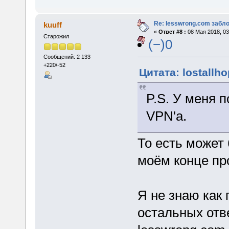
Re: lesswrong.com забл
kuuff
«
Ответ #8 :
08 Мая 2018, 03
Старожил
(−)0
Сообщений: 2 133
+220/-52
Цитата: lostallho
P.S. У меня 
VPN'a.
То есть может
моём конце пр
Я не знаю как
остальных отве