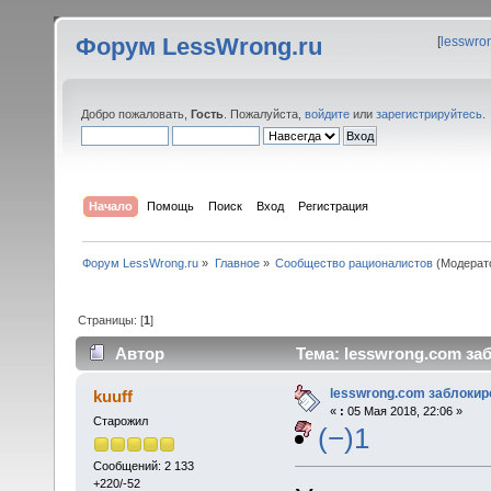
Форум LessWrong.ru
[
lesswro
Добро пожаловать,
Гость
. Пожалуйста,
войдите
или
зарегистрируйтесь
.
Начало
Помощь
Поиск
Вход
Регистрация
Форум LessWrong.ru
»
Главное
»
Сообщество рационалистов
(Модерат
Страницы: [
1
]
Автор
Тема: lesswrong.com за
lesswrong.com заблокир
kuuff
«
:
05 Мая 2018, 22:06 »
Старожил
(−)1
Сообщений: 2 133
+220/-52