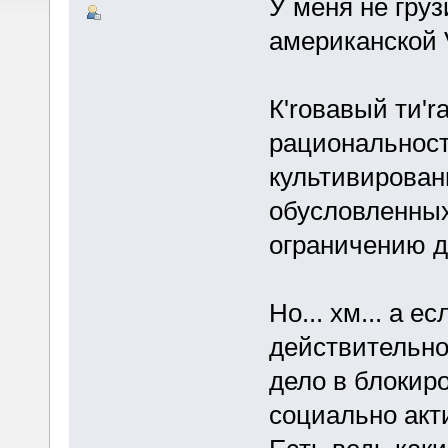
У меня не груз
американской V
К'rовавый ти'
рациональност
культивирован
обусловленных
ограничению 
Но... хм... а е
действительно
дело в блокиро
социально акт