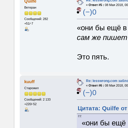
Re: lesswrong.com забл
Quilfe
«
Ответ #5 :
08 Мая 2018, 00
Ветеран
(−)0
Сообщений: 282
+51/-7
«они бы ещё в
сам же пишет
Это пять.
Re: lesswrong.com забл
kuuff
«
Ответ #6 :
08 Мая 2018, 00
Старожил
(−)0
Сообщений: 2 133
+220/-52
Цитата: Quilfe от
«они бы ещё 