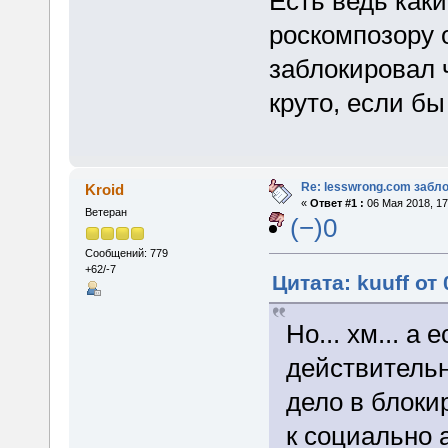
Есть ведь как
роскомпозору о
заблокировал 
круто, если бы
Re: lesswrong.com забл
Kroid
«
Ответ #1 :
06 Мая 2018, 17
Ветеран
(−)0
Сообщений: 779
+62/-7
Цитата: kuuff от
Но... хм... а
действительн
дело в блокир
к социально 