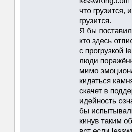
lesswrong.com 
что грузится, 
грузится.
Я бы поставил 
кто здесь отпи
с прогрузкой l
люди поражённ
мимо эмоциона
кидаться камня
скачет в подде
идейность озна
бы испытывали
кинув таким о
вот если lessw