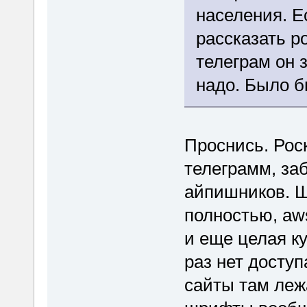
населения. Е
рассказать р
телеграм он 
надо. Было б
Проснись. Рос
телеграмм, за
айпишников. Шр
полностью, aw
и еще целая ку
раз нет доступ
сайты там леж