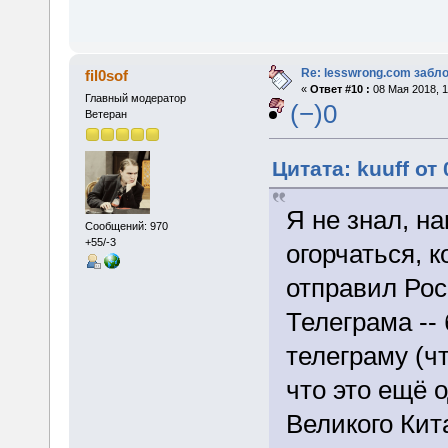
Re: lesswrong.com забл
fil0sof
«
Ответ #10 :
08 Мая 2018, 1
Главный модератор
(−)0
Ветеран
Цитата: kuuff от
Я не знал, н
Сообщений: 970
+55/-3
огорчаться, 
отправил Рос
Телеграма -- 
телеграму (чт
что это ещё 
Великого Кит