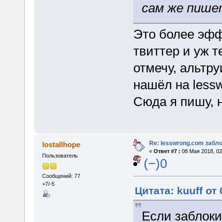
сам же пише
Это более эфф
твиттер и уж т
отмечу, альтру
нашёл на lessw
Сюда я пишу, н
Re: lesswrong.com забл
lostallhope
«
Ответ #7 :
08 Мая 2018, 02
Пользователь
(−)0
Сообщений: 77
+7/-5
Цитата: kuuff от
Если заблоки