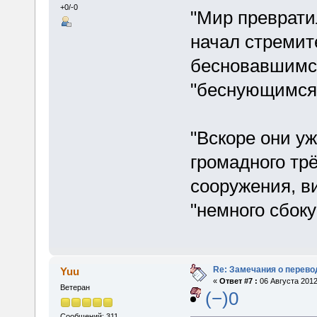
+0/-0
"Мир преврати
начал стремите
бесновавшимся
"беснующимся"
"Вскоре они уж
громадного тр
сооружения, в
"немного сбоку
Re: Замечания о перево
Yuu
«
Ответ #7 :
06 Августа 2012
Ветеран
(−)0
Сообщений: 311