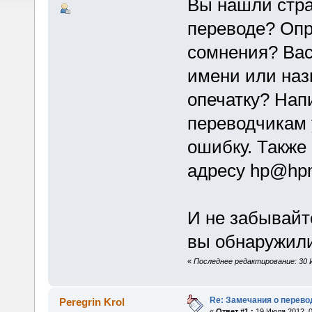
Вы нашли стр
переводе? Оп
сомнения? Вас
имени или наз
опечатку? Нап
переводчикам 
ошибку. Также
адресу hp@hpm
И не забывайт
вы обнаружили
«
Последнее редактирование: 30 И
Re: Замечания о перево
Peregrin Krol
«
Ответ #1 :
19 Июля 2012, 0