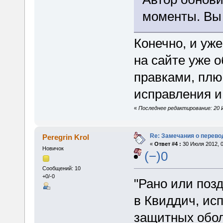
моменты. Вы 
Конечно, и уж
на сайте уже 
правками, плю
исправления и
«
Последнее редактирование: 20 И
Re: Замечания о перево
Peregrin Krol
«
Ответ #4 :
30 Июля 2012, 0
Новичок
(−)0
Сообщений: 10
+0/-0
"Рано или поз
в Квиддич, ис
защитных обол