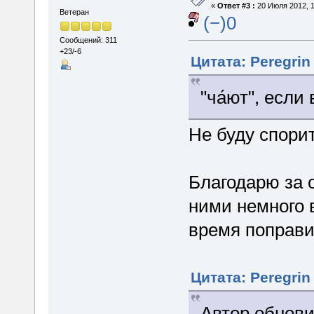
«
Ответ #3 :
20 Июля 2012, 1
Ветеран
(−)0
Сообщений: 311
+23/-6
Цитата: Peregrin
"ча́ют", если
Не буду спори
Благодарю за 
ними немного 
время поправи
Цитата: Peregrin
Автор обнови