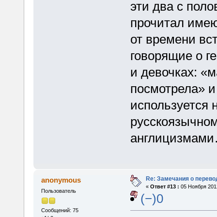
эти два с поло
прочитал имею
от времени вс
говорящие о г
и девочках: «
посмотрела» и 
используется 
русскоязычном
англицизмам
Re: Замечания о перево
anonymous
«
Ответ #13 :
05 Ноября 2012
Пользователь
(−)0
Сообщений: 75