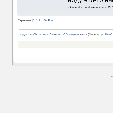
«
Последнее редактирование: 27 Н
Страницы: [
1
]
2
3
...
46
Все
Форум LessWrong.ru
»
Главное
»
Обсуждение книги
(Модератор:
fil0sof
)
SM