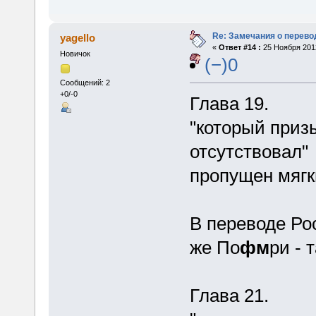
Re: Замечания о перево
yagello
«
Ответ #14 :
25 Ноября 2012
Новичок
(−)0
Сообщений: 2
+0/-0
Глава 19.
"который приз
отсутствовал"
пропущен мягки
В переводе Р
же По
фм
ри - 
Глава 21.