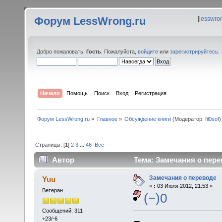
Форум LessWrong.ru
[
lesswro
Добро пожаловать,
Гость
. Пожалуйста,
войдите
или
зарегистрируйтесь
.
Начало
Помощь
Поиск
Вход
Регистрация
Форум LessWrong.ru
»
Главное
»
Обсуждение книги
(Модератор:
fil0sof
)
Страницы: [
1
]
2
3
...
46
Все
Автор
Тема: Замечания о пере
Замечания о переводе
Yuu
«
:
03 Июля 2012, 21:53 »
Ветеран
(−)0
Сообщений: 311
+23/-6