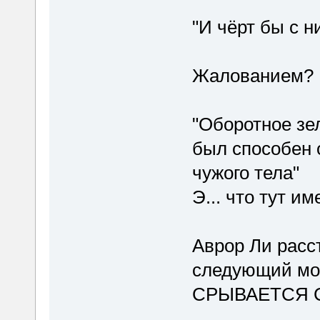
"И чёрт бы с 
Жалованием?
"Оборотное зе
был способен 
чужого тела"
Э... что тут и
Аврор Ли расс
следующий мом
СРЫВАЕТСЯ С 