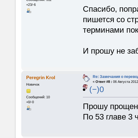
+23/-6
Спасибо, попр
пишется со ст
терминами пок
И прошу не за
Re: Замечания о перево
Peregrin Krol
«
Ответ #8 :
06 Августа 2012
Новичок
(−)0
Сообщений: 10
+0/-0
Прошу прощен
По 53 главе 3 