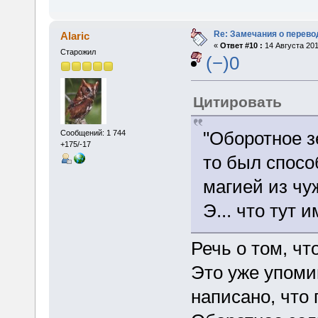
Re: Замечания о перево
Alaric
«
Ответ #10 :
14 Августа 201
Старожил
(−)0
Цитировать
"Оборотное з
Сообщений: 1 744
+175/-17
то был спосо
магией из чу
Э... что тут 
Речь о том, чт
Это уже упомин
написано, что