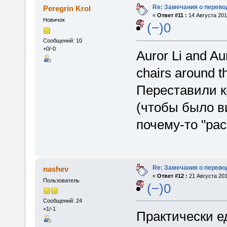
Re: Замечания о перево
Peregrin Krol
«
Ответ #11 :
14 Августа 201
Новичок
(−)0
Сообщений: 10
+0/-0
Auror Li and Au
chairs around t
Переставили к
(чтобы было ви
почему-то "рас
Re: Замечания о перево
nashev
«
Ответ #12 :
21 Августа 201
Пользователь
(−)0
Сообщений: 24
+1/-1
Практически е