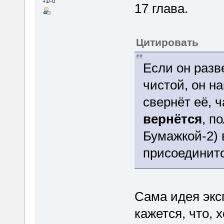
+1/-0
17 глава.
Цитировать
Если он разв
чистой, он н
свернёт её, 
вернётся
, п
Бумажкой-2) в
присоединитс
Сама идея экс
кажется, что, 