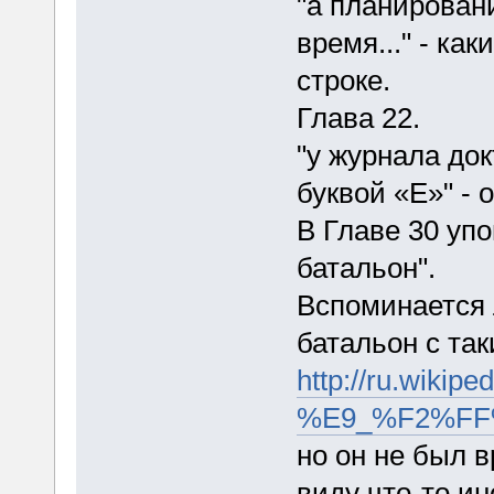
"а планирован
время..." - ка
строке.
Глава 22.
"у журнала до
буквой «Е»" - о
В Главе 30 уп
батальон".
Вспоминается 
батальон с та
http://ru.wikipe
%E9_%F2%F
но он не был 
виду что-то ин