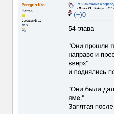
Re: Замечания о перево
Peregrin Krol
«
Ответ #9 :
14 Августа 2012
Новичок
(−)0
Сообщений: 10
+0/-0
54 глава
"Они прошли п
направо и пре
вверх"
и поднялись п
"Они были дал
яме,"
Запятая после