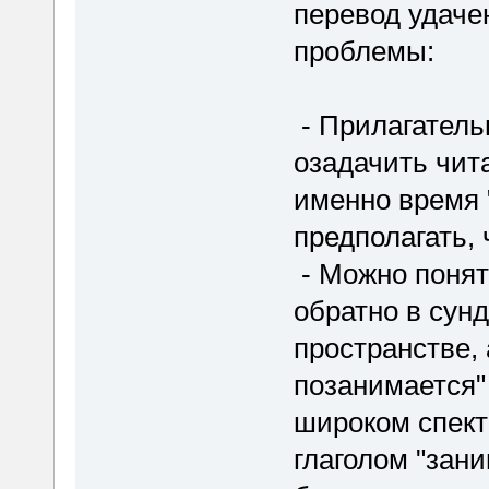
перевод удачен
проблемы:
- Прилагатель
озадачить чита
именно время 
предполагать, 
- Можно понять
обратно в сунд
пространстве, 
позанимается"
широком спектр
глаголом "зан