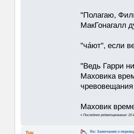
"Полагаю, Фил
МакГонагалл ду
"ча́ют", если 
"Ведь Гарри ни
Маховика врем
чревовещания 
Маховик време
«
Последнее редактирование: 20 Ию
Re: Замечания о перево
Yuu