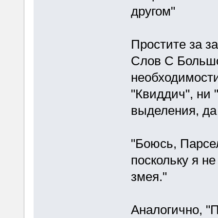
другом"
Простите за за
Слов С Большо
необходимости
"Квиддич", ни 
выделения, да
"Боюсь, Парсел
поскольку я н
змея."
Аналогично, "П