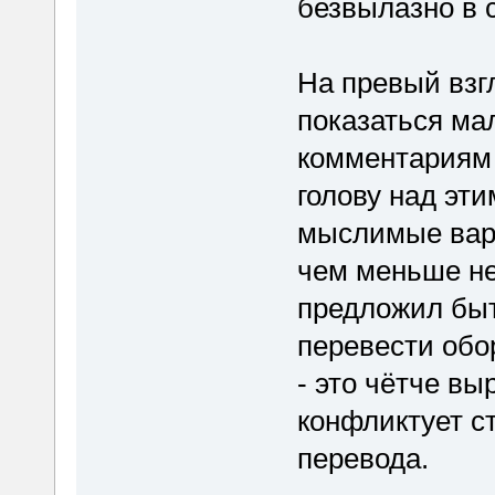
безвылазно в с
На превый взг
показаться ма
комментариям 
голову над эт
мыслимые вари
чем меньше не
предложил быт
перевести обор
- это чётче в
конфликтует с
перевода.