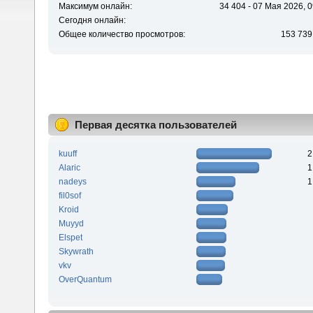
Максимум онлайн:
34 404 - 07 Мая 2026, 0
Сегодня онлайн:
Общее количество просмотров:
153 739
Первая десятка пользователей
kuuff
2
Alaric
1
nadeys
1
fil0sof
Kroid
Muyyd
Elspet
Skywrath
vkv
OverQuantum