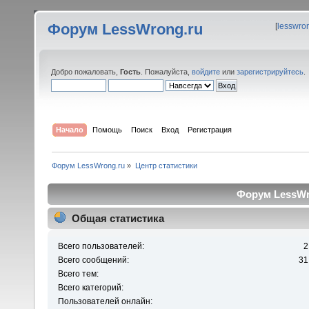
Форум LessWrong.ru
[
lesswro
Добро пожаловать,
Гость
. Пожалуйста,
войдите
или
зарегистрируйтесь
.
Начало
Помощь
Поиск
Вход
Регистрация
Форум LessWrong.ru
»
Центр статистики
Форум LessWro
Общая статистика
Всего пользователей:
2
Всего сообщений:
31
Всего тем:
Всего категорий:
Пользователей онлайн: