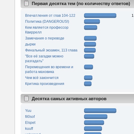
Первая десятка тем (по количеству ответов)
Впечатления от глав 104-122
1
Политика (DANGEROUS!)
Кем является профессор
Квиррелл
Замечания о переводе
дырки
Финальный экзамен, 113 глава
"Все её загадки можно
разгадать"
Перемещения во времени и
работа маховика
Чем всё закончится
Критика произведения
Десятка самых активных авторов
Yuu
fil0sof
Elspet
kuuff