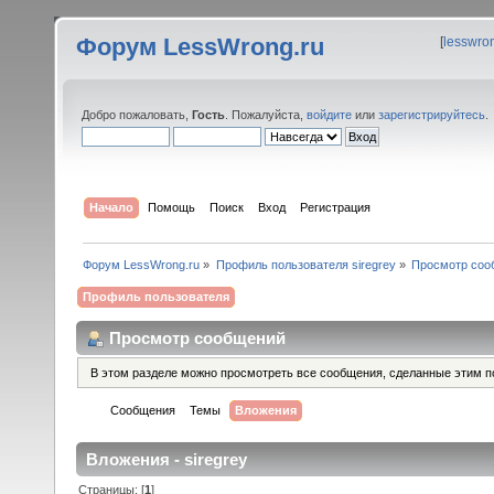
Форум LessWrong.ru
[
lesswro
Добро пожаловать,
Гость
. Пожалуйста,
войдите
или
зарегистрируйтесь
.
Начало
Помощь
Поиск
Вход
Регистрация
Форум LessWrong.ru
»
Профиль пользователя siregrey
»
Просмотр соо
Профиль пользователя
Просмотр сообщений
В этом разделе можно просмотреть все сообщения, сделанные этим п
Сообщения
Темы
Вложения
Вложения - siregrey
Страницы: [
1
]