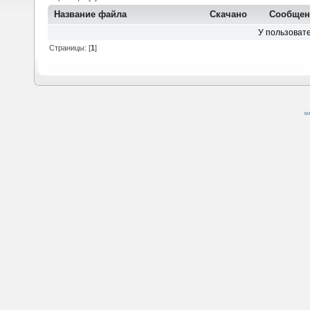
Название файла
Скачано
Сообщен
У пользовате
Страницы: [
1
]
SM