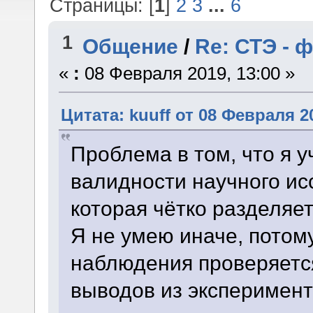
Страницы: [
1
]
2
3
...
6
1
Общение
/
Re: СТЭ - 
«
:
08 Февраля 2019, 13:00 »
Цитата: kuuff от 08 Февраля 20
Проблема в том, что я у
валидности научного ис
которая чётко разделяе
Я не умею иначе, потом
наблюдения проверяетс
выводов из эксперимент