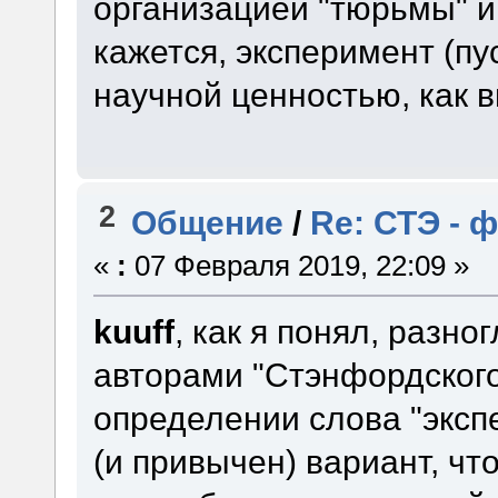
организацией "тюрьмы" и т
кажется, эксперимент (пу
научной ценностью, как 
2
Общение
/
Re: СТЭ - 
«
:
07 Февраля 2019, 22:09 »
kuuff
, как я понял, разно
авторами "Стэнфордского 
определении слова "эксп
(и привычен) вариант, чт