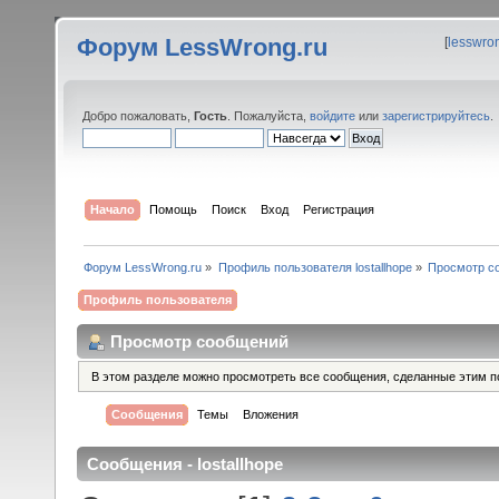
Форум LessWrong.ru
[
lesswro
Добро пожаловать,
Гость
. Пожалуйста,
войдите
или
зарегистрируйтесь
.
Начало
Помощь
Поиск
Вход
Регистрация
Форум LessWrong.ru
»
Профиль пользователя lostallhope
»
Просмотр с
Профиль пользователя
Просмотр сообщений
В этом разделе можно просмотреть все сообщения, сделанные этим п
Сообщения
Темы
Вложения
Сообщения - lostallhope