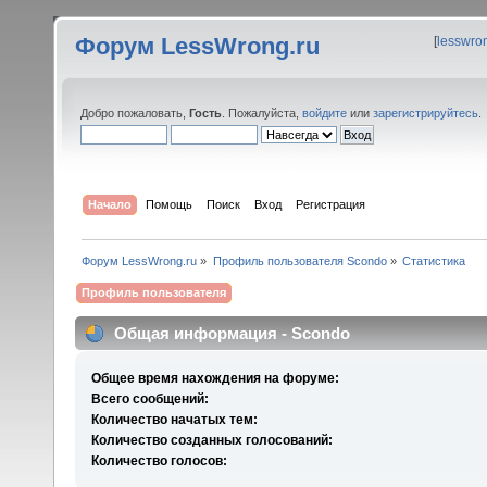
Форум LessWrong.ru
[
lesswro
Добро пожаловать,
Гость
. Пожалуйста,
войдите
или
зарегистрируйтесь
.
Начало
Помощь
Поиск
Вход
Регистрация
Форум LessWrong.ru
»
Профиль пользователя Scondo
»
Статистика
Профиль пользователя
Общая информация - Scondo
Общее время нахождения на форуме:
Всего сообщений:
Количество начатых тем:
Количество созданных голосований:
Количество голосов: