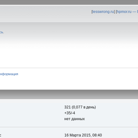
[
lesswrong.ru
] [
hpmor.ru —
сь
.
информация
321 (0,077 в день)
+35/-4
нет данных
:
16 Марта 2015, 08:40