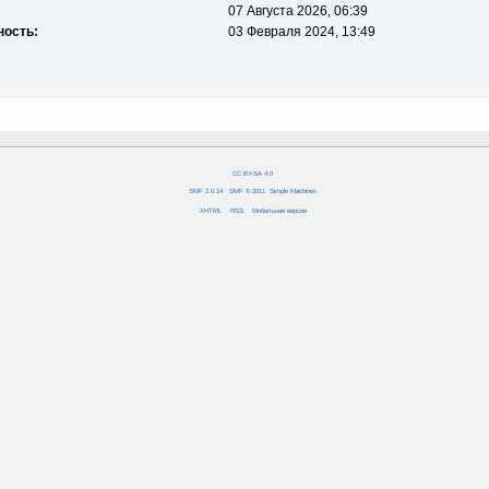
07 Августа 2026, 06:39
ность:
03 Февраля 2024, 13:49
CC BY-SA 4.0
SMF 2.0.14
|
SMF © 2011
,
Simple Machines
XHTML
RSS
Мобильная версия