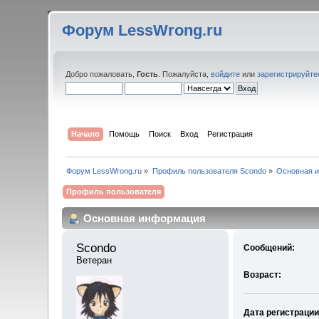
Форум LessWrong.ru
Добро пожаловать,
Гость
. Пожалуйста,
войдите
или
зарегистрируйте
Начало
Помощь
Поиск
Вход
Регистрация
Форум LessWrong.ru
»
Профиль пользователя Scondo
»
Основная 
Профиль пользователя
Основная информация
Scondo 
Сообщений:
Ветеран
Возраст:
Дата регистрации