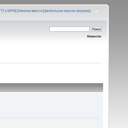
 ГП и МРМ
] [
Умнеем вместе
] [
мобильная версия форума
]
Новости: