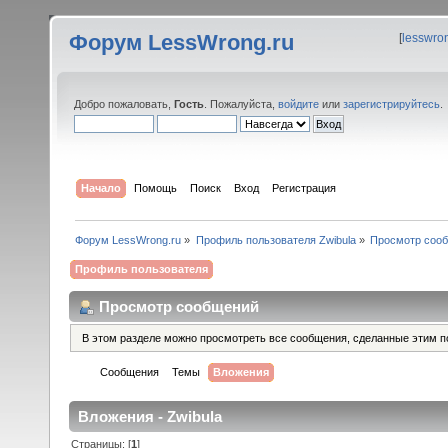
Форум LessWrong.ru
[
lesswro
Добро пожаловать,
Гость
. Пожалуйста,
войдите
или
зарегистрируйтесь
.
Начало
Помощь
Поиск
Вход
Регистрация
Форум LessWrong.ru
»
Профиль пользователя Zwibula
»
Просмотр соо
Профиль пользователя
Просмотр сообщений
В этом разделе можно просмотреть все сообщения, сделанные этим п
Сообщения
Темы
Вложения
Вложения - Zwibula
Страницы: [
1
]