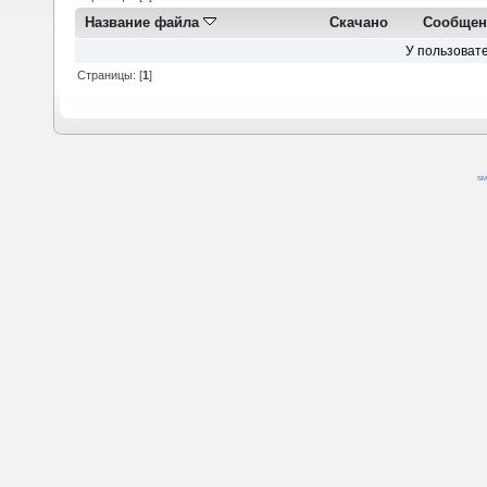
Название файла
Скачано
Сообщен
У пользовате
Страницы: [
1
]
SM