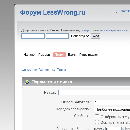
Форум LessWrong.ru
[
lesswro
Добро пожаловать,
Гость
. Пожалуйста,
войдите
или
зарегистрируйтесь
.
Начало
Помощь
Поиск
Вход
Регистрация
Форум LessWrong.ru
»
Поиск
Параметры поиска
Искать:
От пользователя:
Порядок сортировки:
Свойства:
Отображать резу
Искать только в 
Возраст сообщения:
между
и