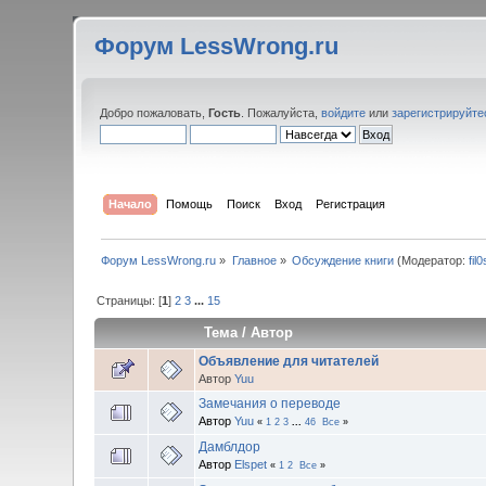
Форум LessWrong.ru
Добро пожаловать,
Гость
. Пожалуйста,
войдите
или
зарегистрируйте
Начало
Помощь
Поиск
Вход
Регистрация
Форум LessWrong.ru
»
Главное
»
Обсуждение книги
(Модератор:
fil
Страницы: [
1
]
2
3
...
15
Тема
/
Автор
Объявление для читателей
Автор
Yuu
Замечания о переводе
Автор
Yuu
«
1
2
3
...
46
Все
»
Дамблдор
Автор
Elspet
«
1
2
Все
»