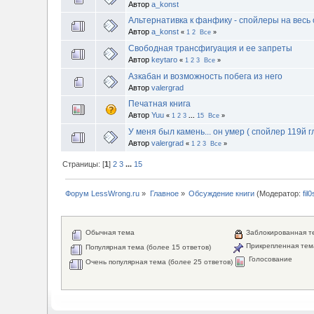
Автор
a_konst
Альтернативка к фанфику - спойлеры на весь 
Автор
a_konst
«
1
2
Все
»
Свободная трансфигуация и ее запреты
Автор
keytaro
«
1
2
3
Все
»
Азкабан и возможность побега из него
Автор
valergrad
Печатная книга
Автор
Yuu
«
1
2
3
...
15
Все
»
У меня был камень... он умер ( спойлер 119й г
Автор
valergrad
«
1
2
3
Все
»
Страницы: [
1
]
2
3
...
15
Форум LessWrong.ru
»
Главное
»
Обсуждение книги
(Модератор:
fil
Обычная тема
Заблокированная т
Прикрепленная тем
Популярная тема (более 15 ответов)
Голосование
Очень популярная тема (более 25 ответов)