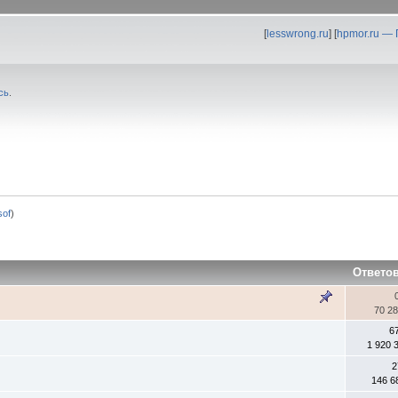
[
lesswrong.ru
] [
hpmor.ru —
сь
.
0sof
)
Ответо
70 2
6
1 920 
2
146 6