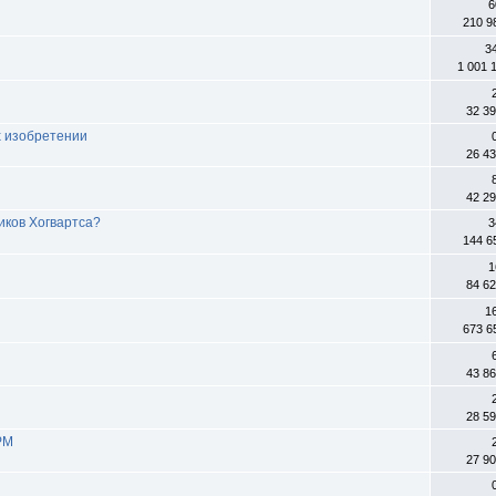
6
210 9
3
1 001 
32 3
х изобретении
26 4
42 2
иков Хогвартса?
3
144 6
1
84 6
1
673 6
43 8
28 5
РМ
27 9