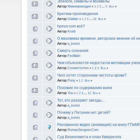
Эпилоги, сиквелы и вбоквелы
Автор
Мимокрокодил
«
1
2
3
...
5
Все
»
Критика произведения
Автор
Glaider
«
1
2
3
...
23
Все
»
hpmor.com всё?
Автор
Kroid
О маховиках времени, авторское мнение об и
Автор
a_konst
Смерть сознания
Автор
Feofilakt
Чем объясняется недостаток мотивации учен
Автор
Сехметхотеп
«
1
2
3
Все
»
Чего хотят сторонники чистоты крови?
Автор
Pony
«
1
2
Все
»
Похожие по содержанию книги
Автор
Yuu
«
1
2
3
...
12
Все
»
Тот, кто разорвет звезды...
Автор
a_konst
Почему у Петунии нет детей?
Автор
a_konst
Рисованное видео (анимация) на книгу ГПиМ
Автор
RomanSergeevCom
Суд Визенгамота и план Квиррелла