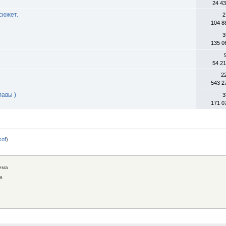
24 4
сюжет.
2
104 8
3
135 0
54 2
2
543 2
лавы )
3
171 0
0sof
)
ема
а