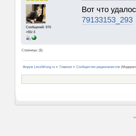
Вот что удалос
79133153_293
Сообщений: 970
+55/-3
Страницы: [
1
]
Форум LessWrong.ru
»
Главное
»
Сообщество рационалистов
(Модерат
SM