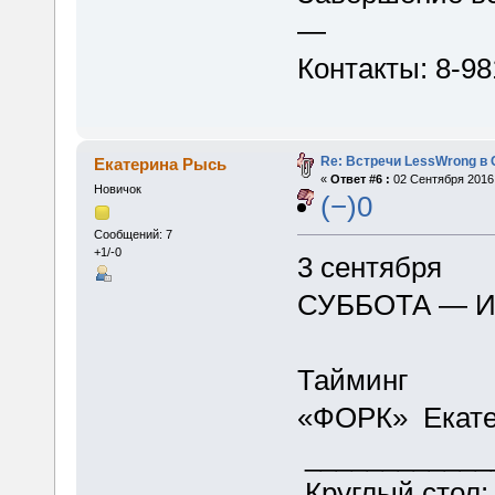
—
Контакты: 8-9
Re: Встречи LessWrong в 
Екатерина Рысь
«
Ответ #6 :
02 Сентября 2016,
Новичок
(−)0
Сообщений: 7
+1/-0
3 сентября
СУББОТА — 
Тайминг
«ФОРК» Екате
___________
Круглый стол: