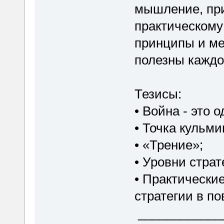
мышление, при
практическому
принципы и ме
полезны каждо
Тезисы:
• Война - это 
• Точка кульм
• «Трение»;
• Уровни стра
• Практически
стратегии в п
____________