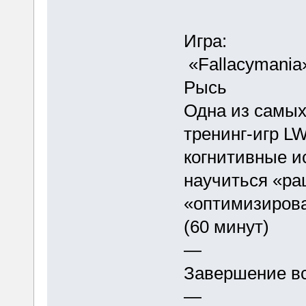
Игра:
«Fallacymania
Рысь
Одна из самы
тренинг-игр LW
когнитивные ис
научиться «ра
«оптимизирова
(60 минут)
—
Завершение вс
—