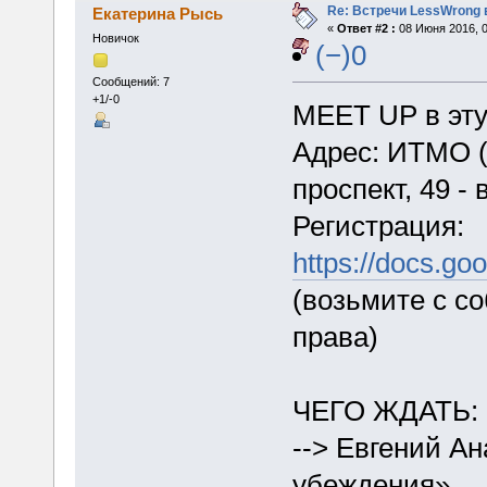
Re: Встречи LessWrong 
Екатерина Рысь
«
Ответ #2 :
08 Июня 2016, 0
Новичок
(−)0
Сообщений: 7
+1/-0
MEET UP в эту 
Адрес: ИТМО (с
проспект, 49 -
Регистрация:
https://docs.go
(возьмите с со
права)
ЧЕГО ЖДАТЬ:
--> Евгений А
убеждения»