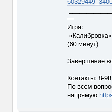
60329449_340
____________
—
Игра:
«Калибровка»
(60 минут)
Завершение в
Контакты: 8-9
По всем вопро
напрямую
http