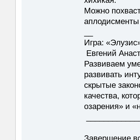
хихикая.
Можно похваст
аплодисменты 
__
Игра: «Элузис
Евгений Анас
Развиваем уме
развивать инт
скрытые закон
качества, кот
озарения» и «
____________
Завершение вс