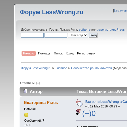
Форум LessWrong.ru
[
lesswro
Добро пожаловать,
Гость
. Пожалуйста,
войдите
или
зарегистрируйтесь
.
Начало
Помощь
Поиск
Вход
Регистрация
Форум LessWrong.ru
»
Главное
»
Сообщество рационалистов
(Модерат
Страницы: [
1
]
Автор
Тема: Встречи LessWron
Встречи LessWrong в Са
Екатерина Рысь
«
:
12 Мая 2016, 00:29 »
Новичок
(−)0
Сообщений: 7
+1/-0