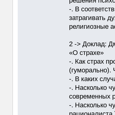
решения психо
-. В соответст
затрагивать д
религиозные а
2 -> Доклад: 
«О страхе»
-. Как страх п
(гуморально). 
-. В каких слу
-. Насколько ч
современных р
-. Насколько ч
рационалиста.