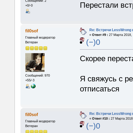
Сообщений: 2
Перестали вст
+0/-0
Re: Встречи LessWrong 
fil0sof
«
Ответ #9 :
27 Марта 2018, 
Главный модератор
(−)0
Ветеран
Скорее перест
Сообщений: 970
Я свяжусь с р
+55/-3
отписаться
Re: Встречи LessWrong 
fil0sof
«
Ответ #10 :
27 Марта 2018,
Главный модератор
(−)0
Ветеран