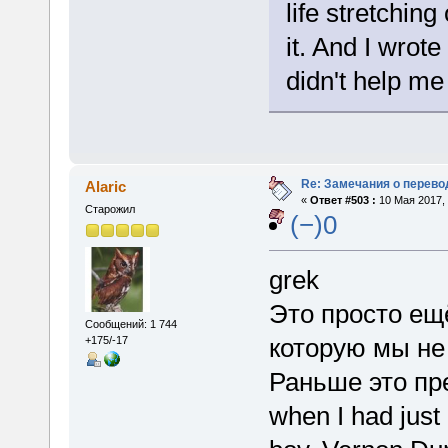
life stretching
it. And I wrote
didn't help me 
Re: Замечания о перево
Alaric
«
Ответ #503 :
10 Мая 2017, 
Старожил
(−)0
grek
Это просто ещ
Сообщений: 1 744
которую мы не
+175/-17
Раньше это пр
when I had just 