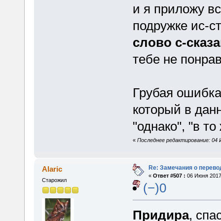
и я приложу вс
подружке ис-с
слово с-сказ
тебе не понрав
Грубая ошибка.
который в данн
"однако", "в то
«
Последнее редактирование: 04 
Re: Замечания о перево
Alaric
«
Ответ #507 :
06 Июня 2017,
Старожил
(−)0
Придира
, спа