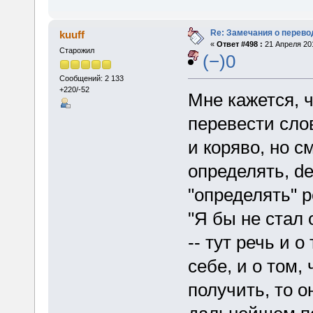
Re: Замечания о перево
kuuff
«
Ответ #498 :
21 Апреля 201
Старожил
(−)0
Сообщений: 2 133
+220/-52
Мне кажется, ч
перевести слов
и коряво, но с
определять, de
"определять" р
"Я бы не стал 
-- тут речь и 
себе, и о том,
получить, то о