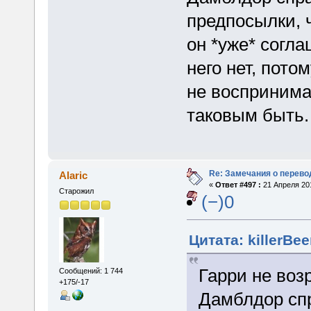
предпосылки, 
он *уже* согла
него нет, пото
не воспринима
таковым быть.
Re: Замечания о перево
Alaric
«
Ответ #497 :
21 Апреля 201
Старожил
(−)0
Цитата: killerBee
Гарри не воз
Сообщений: 1 744
+175/-17
Дамблдор спр