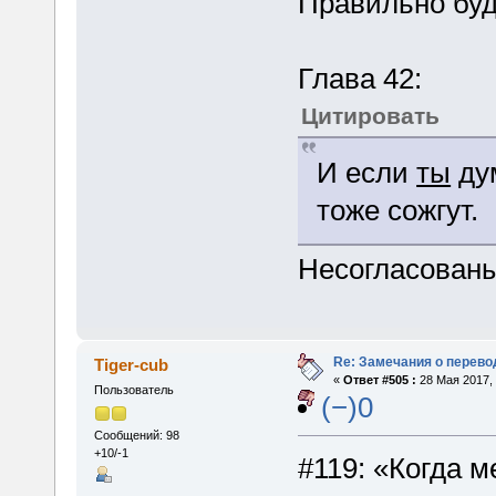
Правильно бу
Глава 42:
Цитировать
И если
ты
дум
тоже сожгут.
Несогласованы
Re: Замечания о перево
Tiger-cub
«
Ответ #505 :
28 Мая 2017, 
Пользователь
(−)0
Сообщений: 98
+10/-1
#119: «Когда м