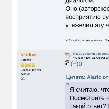
диалогом.
Оно (авторско
восприятию су
утяжелил эту ч
«
Последнее редактирование: 21 Ап
Re: Замечания о перево
killerBeer
«
Ответ #496 :
21 Апреля 201
Ветеран
(−)0
Сообщений: 259
+26/-28
Цитата: Alaric о
Я считаю, чт
Посмотрите н
такой ответ?