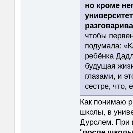
но кроме не
университет
разговарива
чтобы первен
подумала: «К
ребёнка Дадл
будущая жизн
глазами, и э
сестре, что, 
Как понимаю ре
школы, в унив
Дурслем. При 
"
после школ