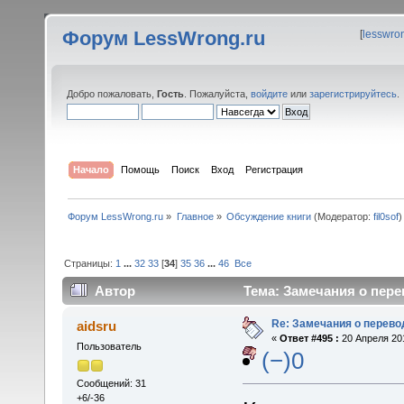
Форум LessWrong.ru
[
lesswro
Добро пожаловать,
Гость
. Пожалуйста,
войдите
или
зарегистрируйтесь
.
Начало
Помощь
Поиск
Вход
Регистрация
Форум LessWrong.ru
»
Главное
»
Обсуждение книги
(Модератор:
fil0sof
)
Страницы:
1
...
32
33
[
34
]
35
36
...
46
Все
Автор
Тема: Замечания о пере
Re: Замечания о перево
aidsru
«
Ответ #495 :
20 Апреля 201
Пользователь
(−)0
Сообщений: 31
+6/-36