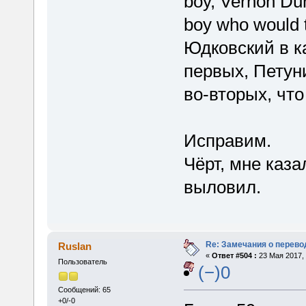
boy, Vernon Dur
boy who would t
Юдковский в ка
первых, Петуни
во-вторых, что
Исправим.
Чёрт, мне каза
выловил.
Re: Замечания о перево
Ruslan
«
Ответ #504 :
23 Мая 2017, 
Пользователь
(−)0
Сообщений: 65
+0/-0