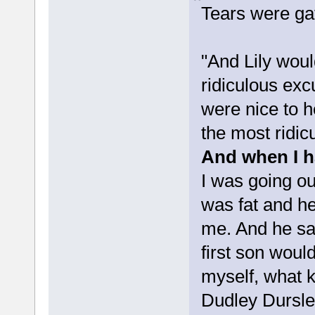
Tears were gat
"And Lily wou
ridiculous exc
were nice to he
the most ridicu
And when I h
I was going ou
was fat and he
me. And he sai
first son woul
myself, what k
Dudley Dursley