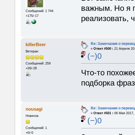
важным. Но я п
Сообщений: 1 744
реализовать, 
+175/-17
Re: Замечания о перево
killerBeer
«
Ответ #500 :
21 Апреля 201
Ветеран
(−)0
Сообщений: 259
+26/-28
Что-то похожее
подборка фраз
Re: Замечания о перево
nousagi
«
Ответ #501 :
06 Мая 2017, 
Новичок
(−)0
Сообщений: 1
+0/-0