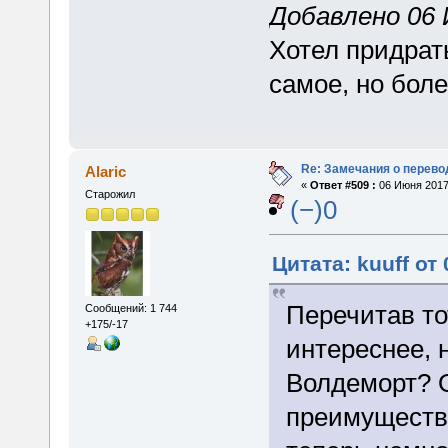
Добавлено 06 
Хотел придрат
самое, но боле
Re: Замечания о перево
Alaric
«
Ответ #509 :
06 Июня 2017,
Старожил
(−)0
Цитата: kuuff от
Перечитав то
Сообщений: 1 744
+175/-17
интереснее, н
Волдеморт? 
преимуществе