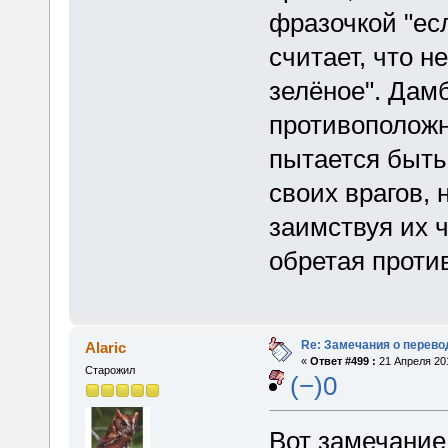
фразочкой "ес
считает, что не
зелёное". Дам
противоположн
пытается быть
своих врагов, 
заимствуя их ч
обретая проти
Re: Замечания о перево
Alaric
«
Ответ #499 :
21 Апреля 201
Старожил
(−)0
Вот замечание