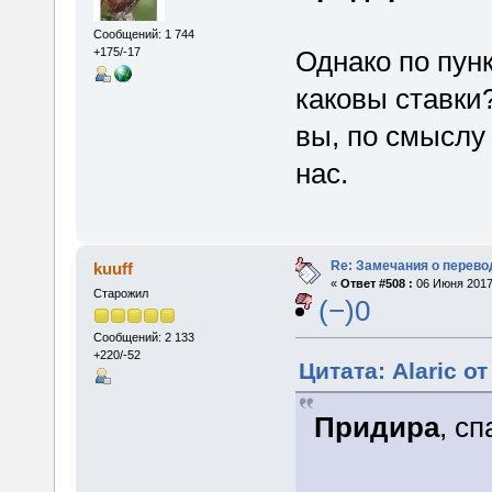
Сообщений: 1 744
Однако по пун
+175/-17
каковы ставки?
вы, по смыслу 
нас.
Re: Замечания о перево
kuuff
«
Ответ #508 :
06 Июня 2017,
Старожил
(−)0
Сообщений: 2 133
+220/-52
Цитата: Alaric о
Придира
, сп