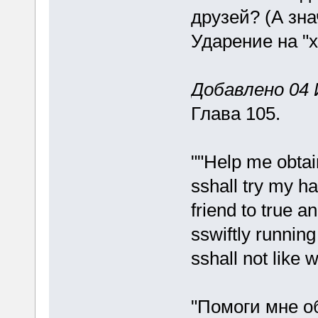
друзей? (А зна
Ударение на "х
Добавлено 04 
Глава 105.
""Help me obtai
sshall try my ha
friend to true an
sswiftly running
sshall not like
"Помоги мне о