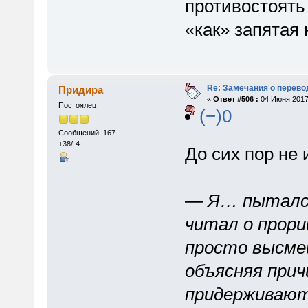
противостоять
«как» запятая 
Re: Замечания о перево
Придира
«
Ответ #506 :
04 Июня 2017,
Постоялец
(−)0
Сообщений: 167
+38/-4
До сих пор не 
— Я… пытался
читал о прор
просто высме
объясняя прич
придерживают