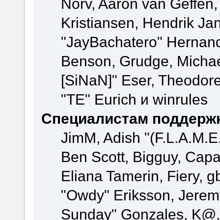
Norv, Aaron van Geffen,
Kristiansen, Hendrik Ja
"JayBachatero" Hernand
Benson, Grudge, Michael
[SiNaN]" Eser, Theodore
"TE" Eurich и winrules
Специалистам поддерж
JimM, Adish "(F.L.A.M.E.
Ben Scott, Bigguy, Cap
Eliana Tamerin, Fiery, g
"Owdy" Eriksson, Jeremy 
Sunday" Gonzales, K@, 