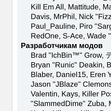
Kill Em All, Mattitude, M
Davis, MrPhil, Nick "Fiz
Paul_Pauline, Piro "Sar
RedOne, S-Ace, Wade "
Разработчикам модов
Brad "IchBin™" Grow, 
Bryan "Runic" Deakin, 
Blaber, Daniel15, Eren 
Jason "JBlaze" Clemons
Valentin, Kays, Killer P
"SlammedDime" Zuba, M