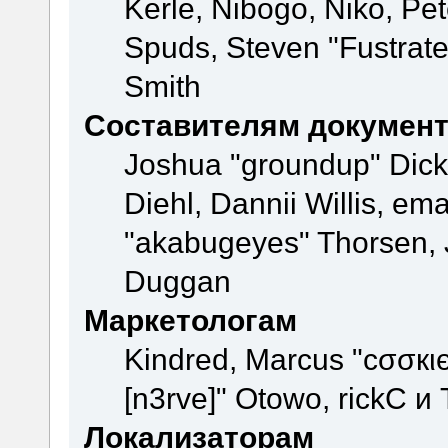
Kerle, Nibogo, Niko, Pet
Spuds, Steven "Fustrate
Smith
Составителям докумен
Joshua "groundup" Dicke
Diehl, Dannii Willis, e
"akabugeyes" Thorsen, J
Duggan
Маркетологам
Kindred, Marcus "cσσкι
[n3rve]" Otowo, rickC и
Локализаторам