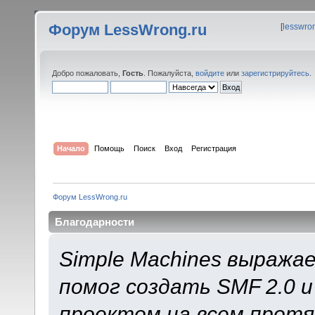
Форум LessWrong.ru
[
lesswro
Добро пожаловать,
Гость
. Пожалуйста,
войдите
или
зарегистрируйтесь
.
Начало
Помощь
Поиск
Вход
Регистрация
Форум LessWrong.ru
Благодарности
Simple Machines выража
помог создать SMF 2.0 
проектом на всем протя