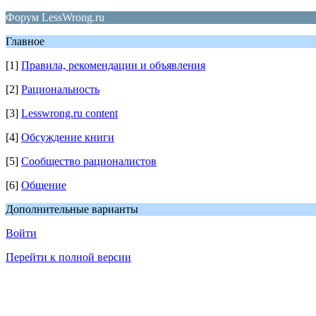
Форум LessWrong.ru
Главное
[1]
Правила, рекомендации и объявления
[2]
Рациональность
[3]
Lesswrong.ru content
[4]
Обсуждение книги
[5]
Сообщество рационалистов
[6]
Общение
Дополнительные варианты
Войти
Перейти к полной версии