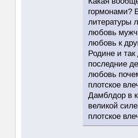
Какая вообщ
гормонами? В
литературы 
любовь мужчи
любовь к дру
Родине и так 
последние де
любовь почем
плотское вле
Дамблдор в к
великой силе
плотское вле