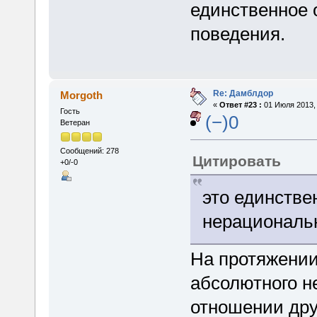
единственное 
поведения.
Re: Дамблдор
Morgoth
«
Ответ #23 :
01 Июля 2013, 
Гость
(−)0
Ветеран
Сообщений: 278
Цитировать
+0/-0
это единстве
нерациональн
На протяжении
абсолютного н
отношении дру