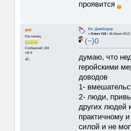
проявится
Re: Дамблдор
ant
«
Ответ #18 :
06 Июня 2013, 
Постоялец
(−)0
Сообщений: 184
+0/-0
думаю, что не
геройскими ме
доводов
1- вмешательст
2- люди, привы
других людей 
практичному и 
силой и не мо