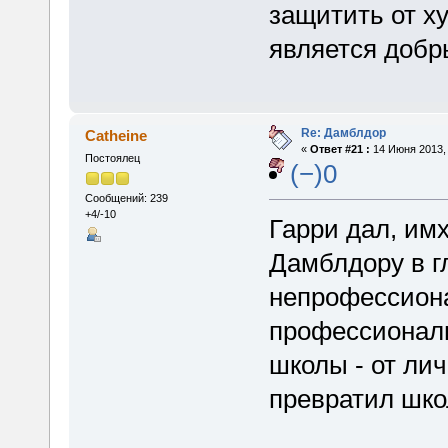
защитить от х
является добр
Re: Дамблдор
Catheine
«
Ответ #21 :
14 Июня 2013, 
Постоялец
(−)0
Сообщений: 239
+4/-10
Гарри дал, им
Дамблдору в г
непрофессиона
профессиональ
школы - от лич
превратил шко