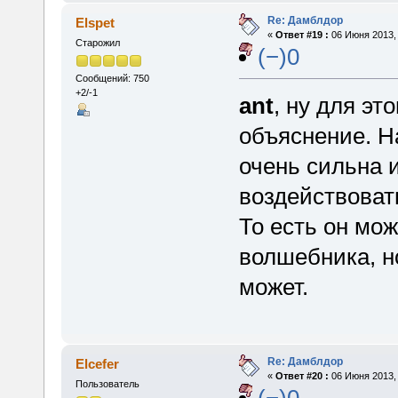
Re: Дамблдор
Elspet
«
Ответ #19 :
06 Июня 2013, 
Старожил
(−)0
Сообщений: 750
+2/-1
ant
, ну для э
объяснение. На
очень сильна 
воздействовать
То есть он мож
волшебника, н
может.
Re: Дамблдор
Elcefer
«
Ответ #20 :
06 Июня 2013, 
Пользователь
(−)0