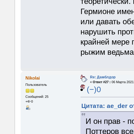
теоретически. 
Гермионе именн
или давать об
нарушить проти
крайней мере п
рыжим ведьма
Re: Дамблдор
Nikolai
«
Ответ #27 :
06 Марта 2021,
Пользователь
(−)0
Сообщений: 25
+4/-0
Цитата: ae_der о
И он прав - п
Поттеров все