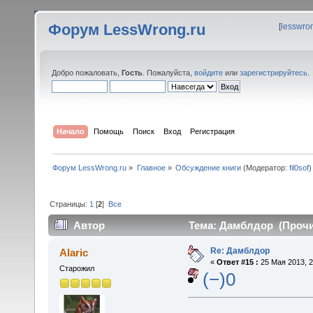
Форум LessWrong.ru
[
lesswro
Добро пожаловать,
Гость
. Пожалуйста,
войдите
или
зарегистрируйтесь
.
Начало
Помощь
Поиск
Вход
Регистрация
Форум LessWrong.ru
»
Главное
»
Обсуждение книги
(Модератор:
fil0sof
)
Страницы:
1
[
2
]
Все
Автор
Тема: Дамблдор (Прочит
Re: Дамблдор
Alaric
«
Ответ #15 :
25 Мая 2013, 2
Старожил
(−)0