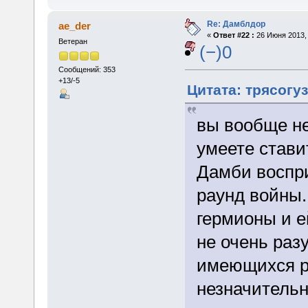
Re: Дамблдор
ae_der
«
Ответ #22 :
26 Июня 2013, 
Ветеран
(−)0
Сообщений: 353
+13/-5
Цитата: трясогуз
вы вообще не
умеете стави
Дамби воспри
раунд войны.
гермионы и е
не очень раз
имеющихся р
незначительн