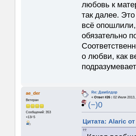
любовь к матер
так далее. Это
всё опошлили,
обязательно п
Соответственн
о любви, как в
подразумевает
Re: Дамблдор
ae_der
«
Ответ #26 :
02 Июля 2013, 
Ветеран
(−)0
Сообщений: 353
+13/-5
Цитата: Alaric о