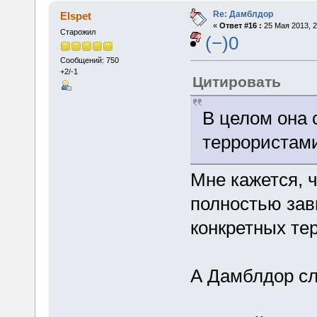
Re: Дамблдор
Elspet
«
Ответ #16 :
25 Мая 2013, 2
Старожил
(−)0
Сообщений: 750
+2/-1
Цитировать
В целом она 
террористами
Мне кажется, 
полностью зави
конкретных те
А Дамблдор сл