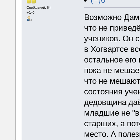
Сообщений: 64
+0/-0
Возможно Дамб
что не привед
учеников. Он 
в Хогвартсе вс
остальное его 
пока не мешае
что не мешают
состояния уче
дедовщина даё
младшие не "в
старших, а по
место. А поле