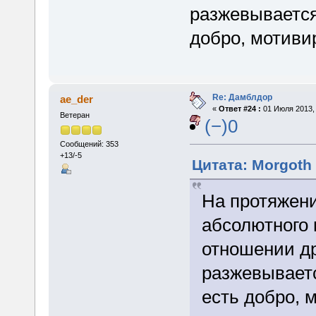
разжевывается
добро, мотиви
Re: Дамблдор
ae_der
«
Ответ #24 :
01 Июля 2013, 
Ветеран
(−)0
Сообщений: 353
+13/-5
Цитата: Morgoth 
На протяжени
абсолютного 
отношении др
разжевываетс
есть добро, 