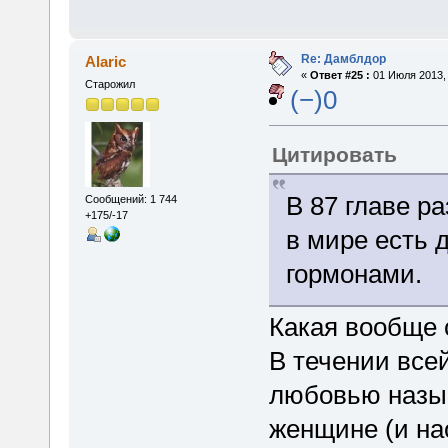
Re: Дамблдор
Alaric
«
Ответ #25 :
01 Июля 2013, 
Старожил
(−)0
Цитировать
В 87 главе р
Сообщений: 1 744
+175/-17
в мире есть 
гормонами.
Какая вообще 
В течении все
любовью назыв
женщине (и нао