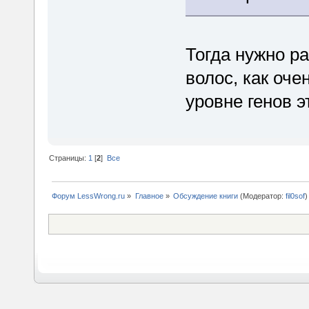
Тогда нужно р
волос, как оче
уровне генов 
Страницы:
1
[
2
]
Все
Форум LessWrong.ru
»
Главное
»
Обсуждение книги
(Модератор:
fil0sof
)