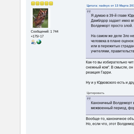
Цитата: nadeys от 13 Марта 201
Я думаю в 39-й главе Ю
Дамблдор задает имхо в
Волдеморт просто злой.
Сообщений: 1 744
На самом же деле Зло не
+175/-17
человека в плане оценок
или в пережитых страдан
учителями, правительст
Как-то вы избирательно чит
снежный ком". В смысле, он 
реакция Гарри.
Ну и у Юдковского есть и др
Цитировать
Каноничный Волдеморт в
межвоенный период, фор
Вообще-то, каноничное объ
Но, если что, этот Волдемо