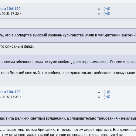
лав 104-120
(+)0
(−)0
 2015, 17:32 »
ть, что в Хогвартсе высокий уровень хулиганства и/или в магБритании высоки
что описаны в фике.
 своими обязанностями не хуже любого директора гимназии в России или зару
с типа Великий светлый волшебник, а следовательно требования к нему выше.
лав 104-120
(+)0
(−)0
 2015, 17:37 »
нас типа Великий светлый волшебник, а следовательно требования к нему вы
, спасает мир, потом Британию, и только потом директорствует. Его должнос
; тем не менее, даже в такой ситуации он справляется на твердую 4-ку.