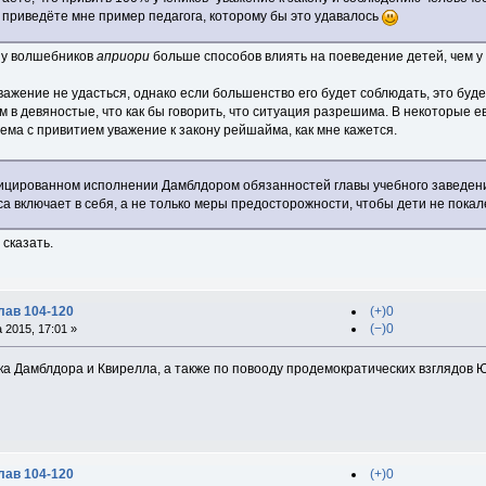
е приведёте мне пример педагога, которому бы это удавалось
о у волшебников
априори
больше способов влиять на поеведение детей, чем у
ажение не удасться, однако если большенство его будет соблюдать, это буде
 в девяностые, что как бы говорить, что ситуация разрешима. В некоторые е
лема с привитием уважение к закону рейшайма, как мне кажется.
ицированном исполнении Дамблдором обязанностей главы учебного заведени
а включает в себя, а не только меры предосторожности, чтобы дети не покал
 сказать.
лав 104-120
(+)0
(−)0
 2015, 17:01 »
ка Дамблдора и Квирелла, а также по повооду продемократических взглядов Ю
лав 104-120
(+)0