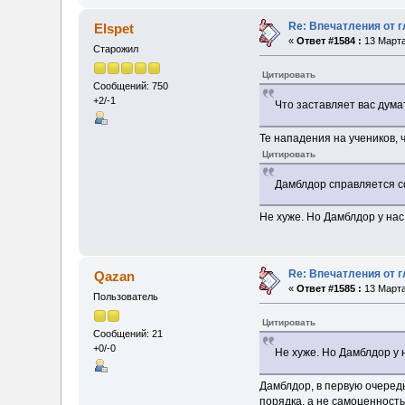
Re: Впечатления от г
Elspet
«
Ответ #1584 :
13 Марта
Старожил
Цитировать
Сообщений: 750
+2/-1
Что заставляет вас дума
Те нападения на учеников, 
Цитировать
Дамблдор справляется со
Не хуже. Но Дамблдор у на
Re: Впечатления от г
Qazan
«
Ответ #1585 :
13 Марта
Пользователь
Цитировать
Сообщений: 21
+0/-0
Не хуже. Но Дамблдор у 
Дамблдор, в первую очередь
порядка, а не самоценность