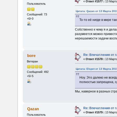
«
Ответ #1577 :
13 Марта
Пользователь
Цитата: Qazan от 13 Марта 2015
Сообщений: 73
+0/-0
То-то её нигде в мире та
Собственно к чему я и дела
разумеется можно привести 
нерешаемости задачи воспи
Re: Впечатления от г
bore
«
Ответ #1578 :
13 Марта
Ветеран
Цитата: Elspet от 13 Марта 201
Сообщений: 492
+5/-5
Ноу. Это далеко не всег
полностью запрещена, о
Мы, наверное в разных стра
Re: Впечатления от г
Qazan
«
Ответ #1579 :
13 Марта
Пользователь