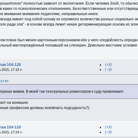
орошо/плохо" полностью зависит от воспитания. Если человек Злой, то обычно
в каких-то психологических отклонениях. Безответственные или отсутствующ
е внимание внимания педагогике, неправильные книги.
всегда имеют под собой основу из огромного количества разных социально-э
зло ради зла" - в основе всегда лежит некая детерминирующая основа из эго
ом плане был менее картонным персонажем ибо у него злодейскость определ
ьный магглорождённый попавший на слизерин. Довольно жестокие условия с
лав 104-120
(+)0
(−)0
 2015, 17:19 »
 17:07
транах живем. В моей так театральных режиссеров к суду привлекают.
порют на конюшне.
нные профессии должны исключать подсудность?)
лав 104-120
(+)0
(−)0
 2015, 17:24 »