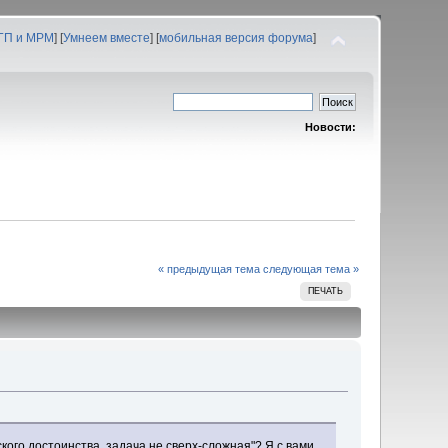
 ГП и МРМ
] [
Умнеем вместе
] [
мобильная версия форума
]
Новости:
« предыдущая тема
следующая тема »
ПЕЧАТЬ
кого достоинства, задача не сверх-сложная"? Я с вами