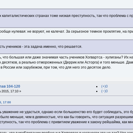
 капиталистических странах тоже низкая преступность, так что проблема с п
ообще нулевая: не воруют, не калечат. За серьезное темное проклятие, на п
сть учеников - эта задача именно, что решается.
, что большая или даже значимая часть учеников Хогвартса - хулиганы? Их на
о десятков, а реально отмороженных (Деррик или Асторга) и того меньше. Д
в России или зарубежом, при том, что для него это десятое дело.
лав 104-120
(+)0
(−)0
 2015, 17:10 »
5, 17:00
 уважение не удасться, однако если большенство его будет соблюдать, это б
было меньше, чем в девяностые, что как бы говорить, что ситуация разреши
ступность, так что проблема с привитием уважение к закону рейшайма, как мне
тать, что в магБритании вообще и в Хогвартсе в частности это не так? Что за