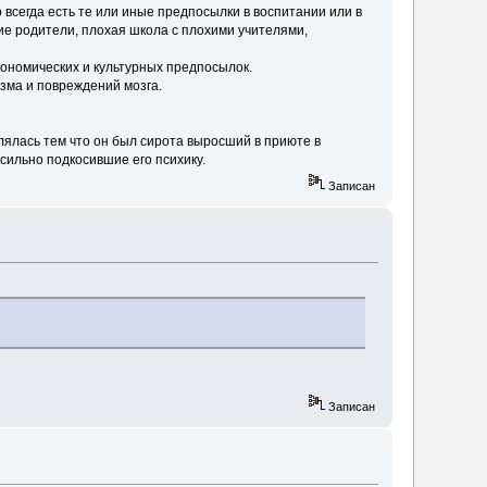
 всегда есть те или иные предпосылки в воспитании или в
ие родители, плохая школа с плохими учителями,
кономических и культурных предпосылок.
изма и повреждений мозга.
ялась тем что он был сирота выросший в приюте в
ильно подкосившие его психику.
Записан
Записан