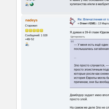
хулиганства и/или в магБри
Re: Впечатления от г
nadeys
«
Ответ #1581 :
13 Марта
Старожил
Я думаю в 39-й главе Юдко
Сообщений: 1 028
Цитировать
+48/-52
— У меня есть ещё один 
послышалась затаённая 
...
Зло просто случается, —
просто эгоистичным подо
которые росли как снежн
история Европы могла бы
причинам, они бы вообще
Дамблдор задает имхо впол
просто злой.
На самом же деле Зло не с