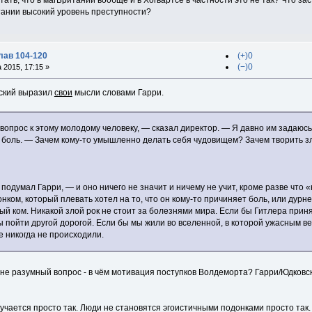
тании высокий уровень преступности?
лав 104-120
(+)0
(−)0
 2015, 17:15 »
вский выразил
свои
мысли словами Гарри.
вопрос к этому молодому человеку, — сказал директор. — Я давно им задаюсь, 
боль. — Зачем кому-то умышленно делать себя чудовищем? Зачем творить з
 подумал Гарри, — и оно ничего не значит и ничему не учит, кроме разве что
нком, который плевать хотел на то, что он кому-то причиняет боль, или дур
ый ком. Никакой злой рок не стоит за болезнями мира. Если бы Гитлера принял
 пойти другой дорогой. Если бы мы жили во вселенной, в которой ужасным 
 никогда не происходили.
не разумный вопрос - в чём мотивация поступков Волдеморта? Гарри/Юдковс
лучается просто так. Люди не становятся эгоистичными подонками просто так