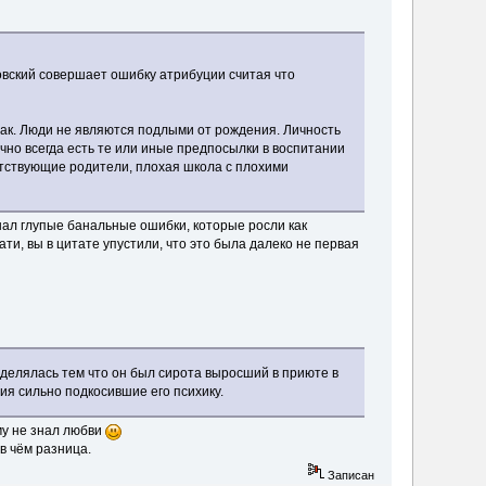
овский совершает ошибку атрибуции считая что
так. Люди не являются подлыми от рождения. Личность
ычно всегда есть те или иные предпосылки в воспитании
утствующие родители, плохая школа с плохими
шал глупые банальные ошибки, которые росли как
тати, вы в цитате упустили, что это была далеко не первая
делялась тем что он был сирота выросший в приюте в
я сильно подкосившие его психику.
му не знал любви
в чём разница.
Записан