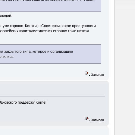
 людей.
т уже хорошо. Кстати, в Советском союзе преступности
вропейских капиталистических странах тоже низкая
я закрытого типа, которое и организацию
ечились.
Записан
дковского поддержу Kornel
Записан