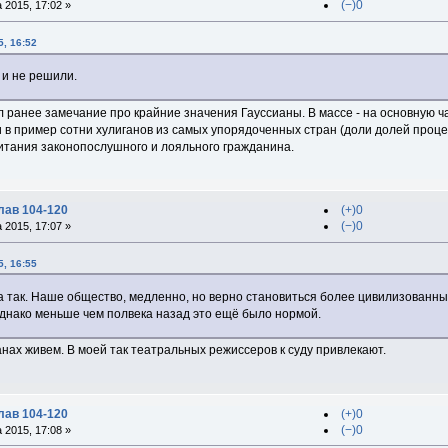
(−)0
 2015, 17:02 »
, 16:52
к и не решили.
л ранее замечание про крайние значения Гауссианы. В массе - на основную ча
в пример сотни хулиганов из самых упорядоченных стран (доли долей процен
тания законопослушного и лояльного гражданина.
лав 104-120
(+)0
(−)0
 2015, 17:07 »
5, 16:55
да так. Наше общество, медленно, но верно становиться более цивилизованн
днако меньше чем полвека назад это ещё было нормой.
нах живем. В моей так театральных режиссеров к суду привлекают.
лав 104-120
(+)0
(−)0
 2015, 17:08 »