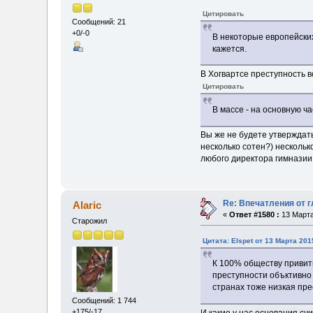
Цитировать
Сообщений: 21
+0/-0
В некоторые европейских
кажется.
В Хогвартсе преступность в
Цитировать
В массе - на основную ча
Вы же не будете утверждать
несколько сотен?) нескольк
любого директора гимназии 
Re: Впечатления от г
Alaric
«
Ответ #1580 :
13 Марта
Старожил
Цитата: Elspet от 13 Марта 201
К 100% обществу привить
преступности объктивно 
странах тоже низкая пре
Сообщений: 1 744
+175/-17
И какие у нас основания счи