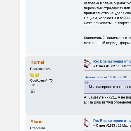
человека в плане оценок "х
пережитых страданиях или 
правительство не уделяюще
Нацизм, холокосты и войны 
Даже психопаты не творят "
Каноничный Волдеморт в эт
межвоенный период, формал
Re: Впечатления от г
Kornel
«
Ответ #1582 :
13 Марта
Пользователь
Цитата: bore от 13 Марта 2015,
Сообщений: 73
+0/-0
Мы, наверное в разных с
А) Заметьте - к суду. А не 
Б) На Ваш взгляд определе
Re: Впечатления от г
Alaric
«
Ответ #1583 :
13 Марта
Старожил