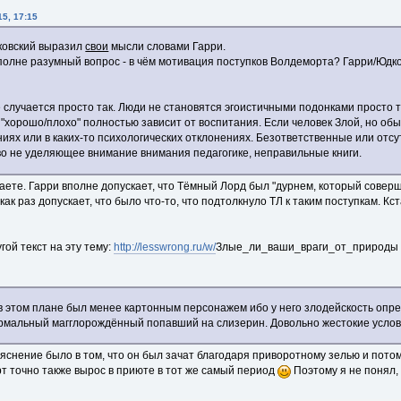
5, 17:15
дковский выразил
свои
мысли словами Гарри.
полне разумный вопрос - в чём мотивация поступков Волдеморта? Гарри/Юдк
 случается просто так. Люди не становятся эгоистичными подонками просто 
 "хорошо/плохо" полностью зависит от воспитания. Если человек Злой, но об
иях или в каких-то психологических отклонениях. Безответственные или отс
во не уделяющее внимание внимания педагогике, неправильные книги.
аете. Гарри вполне допускает, что Тёмный Лорд был "дурнем, который совер
как раз допускает, что было что-то, что подтолкнуло ТЛ к таким поступкам. Кс
угой текст на эту тему:
http://lesswrong.ru/w/
Злые_ли_ваши_враги_от_природы
 этом плане был менее картонным персонажем ибо у него злодейскость опре
мальный магглорождённый попавший на слизерин. Довольно жестокие услови
яснение было в том, что он был зачат благодаря приворотному зелью и пото
рт точно также вырос в приюте в тот же самый период
Поэтому я не понял, 