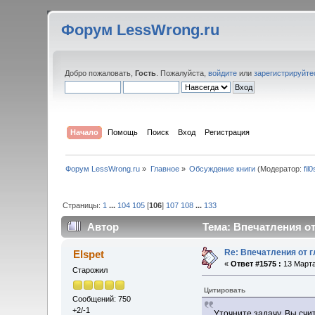
Форум LessWrong.ru
Добро пожаловать,
Гость
. Пожалуйста,
войдите
или
зарегистрируйте
Начало
Помощь
Поиск
Вход
Регистрация
Форум LessWrong.ru
»
Главное
»
Обсуждение книги
(Модератор:
fil
Страницы:
1
...
104
105
[
106
]
107
108
...
133
Автор
Тема: Впечатления от 
Re: Впечатления от г
Elspet
«
Ответ #1575 :
13 Марта
Старожил
Цитировать
Сообщений: 750
+2/-1
Уточните задачу. Вы счи