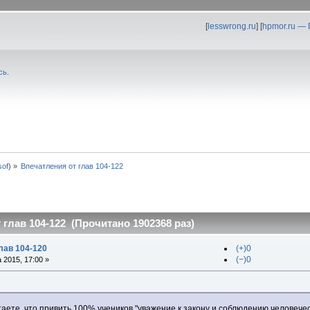
[
lesswrong.ru
] [
hpmor.ru —
сь
.
0sof
) »
Впечатления от глав 104-122
глав 104-122 (Прочитано 1902368 раз)
лав 104-120
(+)0
(−)0
 2015, 17:00 »
таете, что привить 100% учеников "уважение к закону и соблюдению человечес