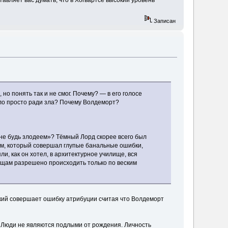
Записан
но понять так и не смог. Почему? — в его голосе
ло просто ради зла? Почему Волдеморт?
 «не будь злодеем»? Тёмный Лорд скорее всего был
нем, который совершал глупые банальные ошибки,
и, как он хотел, в архитектурное училище, вся
вещам разрешено происходить только по веским
кий совершает ошибку атрибуции считая что Волдеморт
. Люди не являются подлыми от рождения. Личность