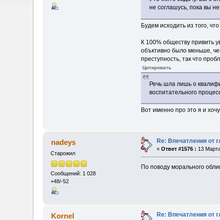
не соглашусь, пока вы н
Будем исходить из того, чт
К 100% обществу привить ув
объктивно было меньше, чем
преступность, так что проб
Цитировать
Речь шла лишь о квалиф
воспитательного процесс
Вот именно про это я и хочу
Re: Впечатления от г
nadeys
«
Ответ #1576 :
13 Марта
Старожил
По поводу морального обли
Сообщений: 1 028
+48/-52
Re: Впечатления от г
Kornel