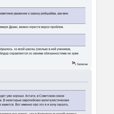
ривитием уважение к закону рейшайма, как мне
римере Драко, можно огрести ворох проблем.
бралось со всей школы (сколько в ней учеников,
амблдор справляется со своими обязанностями не хуже
Записан
удет уже хорошо. Кстати, в Советском союзе
ма. В некоторые европейских капиталистических
 кажется. Вот именно про это я и хочу сказать.
ставляет вас думать, что в Хогвартсе высокий уровень