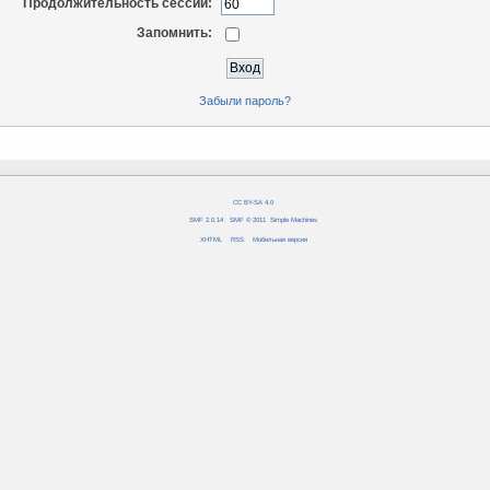
Продолжительность сессии:
Запомнить:
Забыли пароль?
CC BY-SA 4.0
SMF 2.0.14
|
SMF © 2011
,
Simple Machines
XHTML
RSS
Мобильная версия