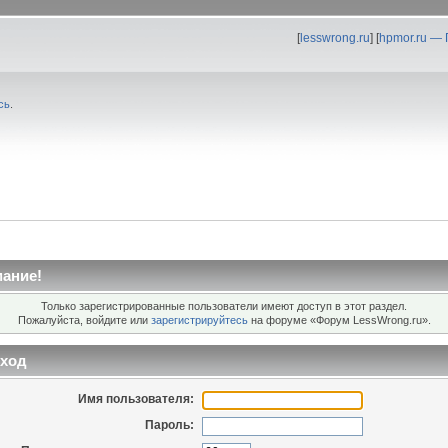
[
lesswrong.ru
] [
hpmor.ru —
сь
.
ание!
Только зарегистрированные пользователи имеют доступ в этот раздел.
Пожалуйста, войдите или
зарегистрируйтесь
на форуме «Форум LessWrong.ru».
ход
Имя пользователя:
Пароль: