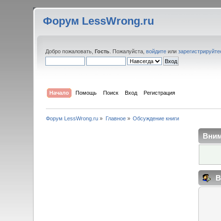
Форум LessWrong.ru
Добро пожаловать,
Гость
. Пожалуйста,
войдите
или
зарегистрируйте
Начало
Помощь
Поиск
Вход
Регистрация
Форум LessWrong.ru
»
Главное
»
Обсуждение книги
Вним
В