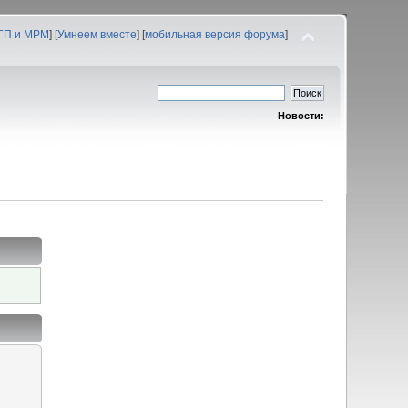
 ГП и МРМ
] [
Умнеем вместе
] [
мобильная версия форума
]
Новости: