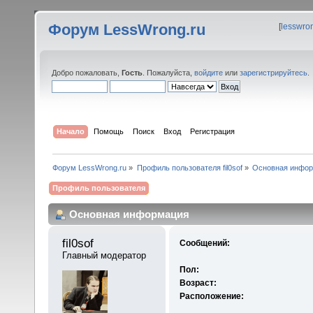
Форум LessWrong.ru
[
lesswro
Добро пожаловать,
Гость
. Пожалуйста,
войдите
или
зарегистрируйтесь
.
Начало
Помощь
Поиск
Вход
Регистрация
Форум LessWrong.ru
»
Профиль пользователя fil0sof
»
Основная инфо
Профиль пользователя
Основная информация
fil0sof 
Сообщений:
Главный модератор
Пол:
Возраст:
Расположение: