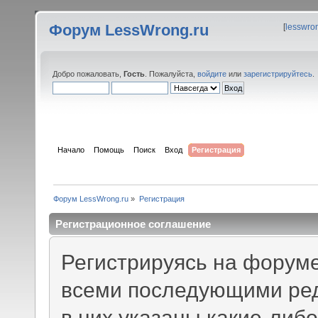
Форум LessWrong.ru
[
lesswro
Добро пожаловать,
Гость
. Пожалуйста,
войдите
или
зарегистрируйтесь
.
Начало
Помощь
Поиск
Вход
Регистрация
Форум LessWrong.ru
»
Регистрация
Регистрационное соглашение
Регистрируясь на форуме
всеми последующими ред
в них указаны какие-либ