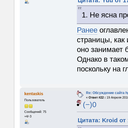
Цитата: Yuu от 1
1. Не ясна п
Ранее
оглавлен
страницы, как
оно занимает б
Однако в тако
поскольку на г
Re: Обсуждение сайта h
kentaskis
«
Ответ #22 :
19 Апреля 2018
Пользователь
(−)0
Сообщений: 75
+4/-3
Цитата: Kroid от