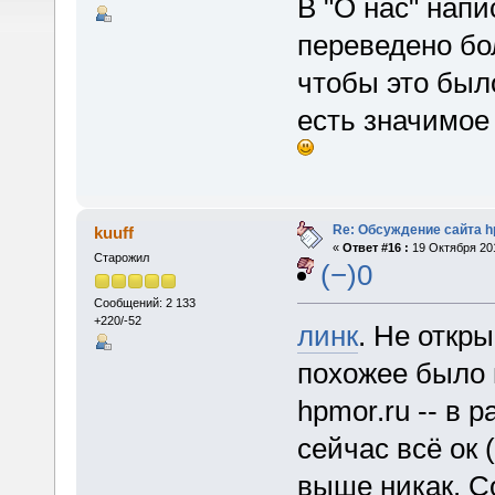
В "О нас" нап
переведено бо
чтобы это был
есть значимое
Re: Обсуждение сайта h
kuuff
«
Ответ #16 :
19 Октября 201
Старожил
(−)0
Сообщений: 2 133
+220/-52
линк
. Не откры
похожее было н
hpmor.ru -- в 
сейчас всё ок 
выше никак. С