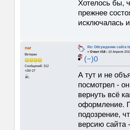
Хотелось бы, 
прежнее состо
исключалась и
Re: Обсуждение сайта h
nar
«
Ответ #18 :
10 Апреля 2018
Ветеран
(−)0
Сообщений: 312
+26/-27
А тут и не объ
посмотрел - о
вернуть всё ка
оформление. П
подозрение, ч
версию сайта -