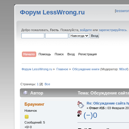
Форум LessWrong.ru
[
lesswro
Добро пожаловать,
Гость
. Пожалуйста,
войдите
или
зарегистрируйтесь
.
Начало
Помощь
Поиск
Вход
Регистрация
Форум LessWrong.ru
»
Главное
»
Обсуждение книги
(Модератор:
fil0sof
)
Страницы:
1
[
2
]
Все
Автор
Тема: Обсуждение сайта
Re: Обсуждение сайта h
Браунинг
«
Ответ #15 :
03 Февраля 201
Новичок
(−)0
Сообщений: 5
+0/-0