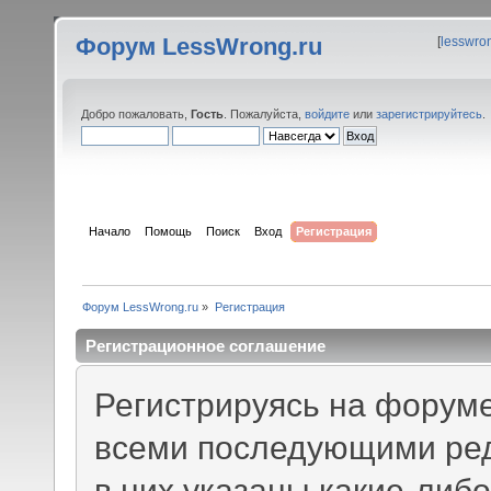
Форум LessWrong.ru
[
lesswro
Добро пожаловать,
Гость
. Пожалуйста,
войдите
или
зарегистрируйтесь
.
Начало
Помощь
Поиск
Вход
Регистрация
Форум LessWrong.ru
»
Регистрация
Регистрационное соглашение
Регистрируясь на форуме
всеми последующими ред
в них указаны какие-либ