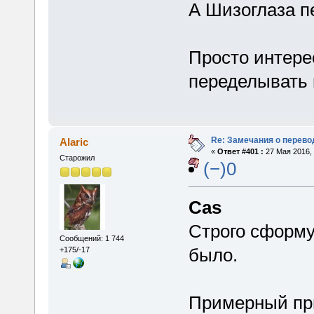
А Шизоглаза п
Просто интере
переделывать 
Re: Замечания о перево
Alaric
«
Ответ #401 :
27 Мая 2016, 
Старожил
(−)0
Cas
Строго сформу
Сообщений: 1 744
было.
+175/-17
Примерный при