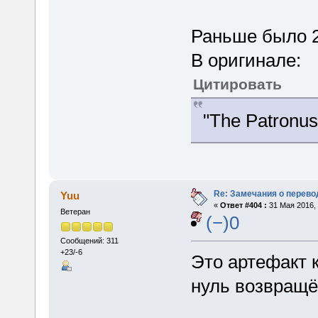
Раньше было 2
В оригинале:
Цитировать
"The Patronus
Re: Замечания о перево
Yuu
«
Ответ #404 :
31 Мая 2016, 
Ветеран
(−)0
Сообщений: 311
+23/-6
Это артефакт к
нуль возвращё