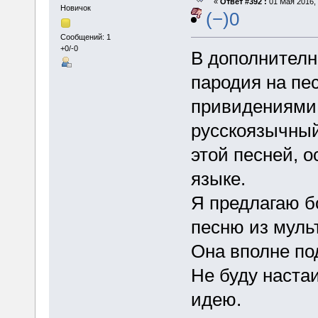
«
Ответ #392 :
01 Мая 2016, 
Новичок
(−)0
Сообщений: 1
+0/-0
В дополнителн
пародия на пе
привидениями.
русскоязычный
этой песней, 
языке.
Я предлагаю б
песню из муль
Она вполне по
Не буду настаи
идею.