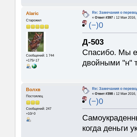
Re: Замечания о перево
Alaric
«
Ответ #397 :
12 Мая 2016, 
Старожил
(−)0
Д-503
Спасибо. Мы е
Сообщений: 1 744
двойными "н" 
+175/-17
Re: Замечания о перево
Волхв
«
Ответ #398 :
12 Мая 2016, 
Постоялец
(−)0
Сообщений: 247
+10/-0
Самоукраденные
когда деньги у