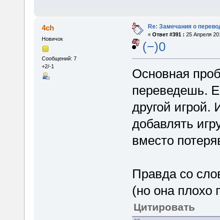
Re: Замечания о перево
4ch
«
Ответ #391 :
25 Апреля 201
Новичок
(−)0
Сообщений: 7
+2/-1
Основная пробл
переведешь. Е
другой игрой.
добавлять игру
вместо потеря
Правда со сло
(но она плохо 
Цитировать