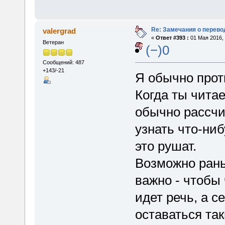
Re: Замечания о перево
valergrad
«
Ответ #393 :
01 Мая 2016, 
Ветеран
(−)0
Сообщений: 487
+143/-21
Я обычно прот
Когда ты чита
обычно рассчи
узнать что-ни
это рушат.
Возможно раньш
важно - чтобы
идет речь, а 
оставаться та