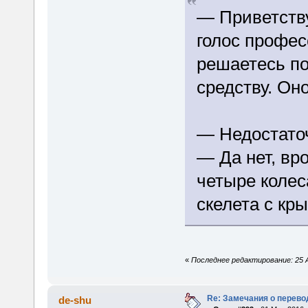
— Приветств
голос профес
решаетесь по
средству. Он
— Недостаточ
— Да нет, вр
четыре колес
скелета с к
«
Последнее редактирование: 25 А
Re: Замечания о перево
de-shu