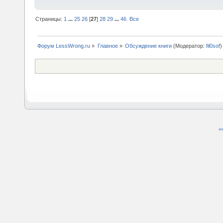
Страницы:
1
...
25
26
[
27
]
28
29
...
46
Все
Форум LessWrong.ru
»
Главное
»
Обсуждение книги
(Модератор:
fil0sof
)
SM