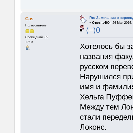
Re: Замечания о перево
Cas
«
Ответ #400 :
26 Мая 2016, 
Пользователь
(−)0
Сообщений: 65
+7/-0
Хотелось бы з
названия факу
русском перев
Нарушился при
имя и фамилия
Хельга Пуффен
Между тем Лон
стали передел
Локонс.