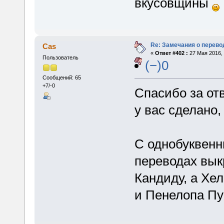
вкусовщины
Re: Замечания о перево
Cas
«
Ответ #402 :
27 Мая 2016, 
Пользователь
(−)0
Сообщений: 65
+7/-0
Спасибо за отв
у вас сделано
С однобуквенн
переводах вык
Кандиду, а Хел
и Пенелопа П