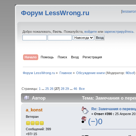
Форум LessWrong.ru
[
lesswro
Добро пожаловать,
Гость
. Пожалуйста,
войдите
или
зарегистрируйтесь
.
Начало
Помощь
Поиск
Вход
Регистрация
Форум LessWrong.ru
»
Главное
»
Обсуждение книги
(Модератор:
fil0sof
)
Страницы:
1
...
25
26
[
27
]
28
29
...
46
Все
Автор
Тема: Замечания о пере
Re: Замечания о перево
a_konst
«
Ответ #390 :
25 Апреля 201
Ветеран
(−)0
Сообщений: 399
+97/-15