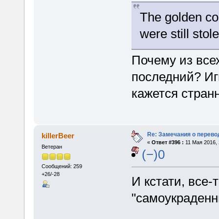
The golden co
were still stol
Почему из все
последний? Иг
кажется стран
Re: Замечания о перево
killerBeer
«
Ответ #396 :
11 Мая 2016, 
Ветеран
(−)0
Сообщений: 259
+26/-28
И кстати, все-
"самоукраденн