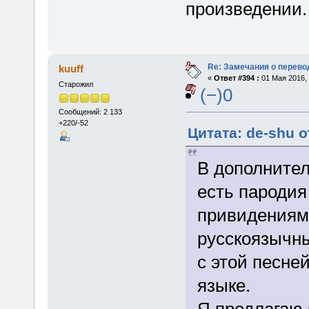
произведении.
Re: Замечания о перево
kuuff
«
Ответ #394 :
01 Мая 2016, 
Старожил
(−)0
Сообщений: 2 133
+220/-52
Цитата: de-shu о
В дополнител
есть пародия
привидениям
русскоязычны
с этой песне
языке.
Я предлагаю 