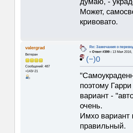
думаю, - украде
Может, самосв
кривовато.
Re: Замечания о перево
valergrad
«
Ответ #399 :
13 Мая 2016, 
Ветеран
(−)0
Сообщений: 487
+143/-21
"Самоукраденны
поэтому Гарри
вариант - "авт
очень.
Имхо вариант 
правильный.