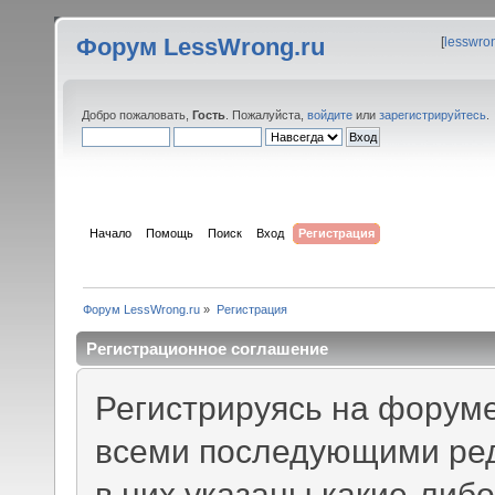
Форум LessWrong.ru
[
lesswro
Добро пожаловать,
Гость
. Пожалуйста,
войдите
или
зарегистрируйтесь
.
Начало
Помощь
Поиск
Вход
Регистрация
Форум LessWrong.ru
»
Регистрация
Регистрационное соглашение
Регистрируясь на форуме
всеми последующими ред
в них указаны какие-либ