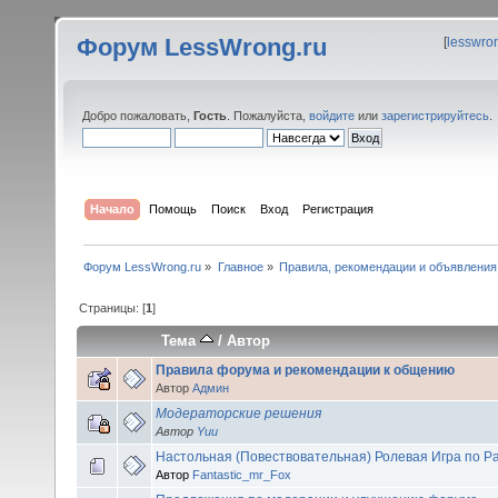
Форум LessWrong.ru
[
lesswro
Добро пожаловать,
Гость
. Пожалуйста,
войдите
или
зарегистрируйтесь
.
Начало
Помощь
Поиск
Вход
Регистрация
Форум LessWrong.ru
»
Главное
»
Правила, рекомендации и объявления
Страницы: [
1
]
Тема
/
Автор
Правила форума и рекомендации к общению
Автор
Админ
Модераторские решения
Автор
Yuu
Настольная (Повествовательная) Ролевая Игра по Р
Автор
Fantastic_mr_Fox