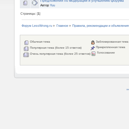
Предложения по модерации и улучшению форума
Автор
Yuu
Страницы: [
1
]
Форум LessWrong.ru
»
Главное
»
Правила, рекомендации и объявления
Обычная тема
Заблокированная тема
Прикрепленная тема
Популярная тема (более 15 ответов)
Голосование
Очень популярная тема (более 25 ответов)
SM