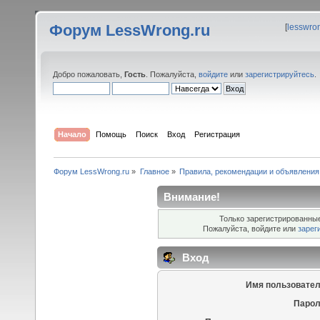
Форум LessWrong.ru
[
lesswro
Добро пожаловать,
Гость
. Пожалуйста,
войдите
или
зарегистрируйтесь
.
Начало
Помощь
Поиск
Вход
Регистрация
Форум LessWrong.ru
»
Главное
»
Правила, рекомендации и объявления
Внимание!
Только зарегистрированные
Пожалуйста, войдите или
зарег
Вход
Имя пользовател
Парол