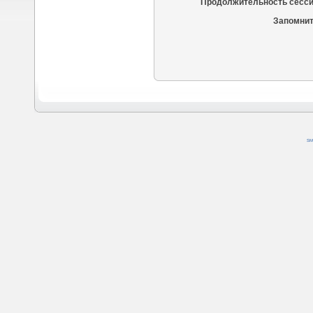
Продолжительность сесси
Запомнит
SM