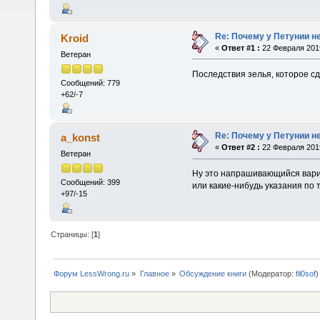
Re: Почему у Петунии н
Kroid
«
Ответ #1 :
22 Февраля 2019
Ветеран
Последствия зелья, которое с
Сообщений: 779
+62/-7
Re: Почему у Петунии н
a_konst
«
Ответ #2 :
22 Февраля 2019
Ветеран
Ну это напрашивающийся вари
Сообщений: 399
или какие-нибудь указания по т
+97/-15
Страницы: [
1
]
Форум LessWrong.ru
»
Главное
»
Обсуждение книги
(Модератор:
fil0sof
)