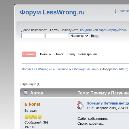
Форум LessWrong.ru
[
lesswro
Добро пожаловать,
Гость
. Пожалуйста,
войдите
или
зарегистрируйтесь
.
Начало
Помощь
Поиск
Вход
Регистрация
Форум LessWrong.ru
»
Главное
»
Обсуждение книги
(Модератор:
fil0sof
)
Страницы: [
1
]
Автор
Тема: Почему у Петунии 
Почему у Петунии нет д
a_konst
«
:
21 Февраля 2019, 22:49 »
Ветеран
Сабж, собственно.
Сообщений: 399
Своих, кровных.
+97/-15