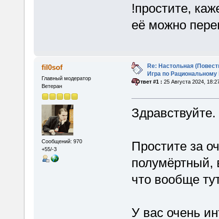
!простите, каж
её можно пере
Re: Настольная (Повест
fil0sof
Игра по Рациональному
Главный модератор
«
Ответ #1 :
25 Августа 2024, 18:2
Ветеран
Здравствуйте.
Сообщений: 970
Простите за о
+55/-3
полумёртный, 
что вообще тут
У вас очень ин