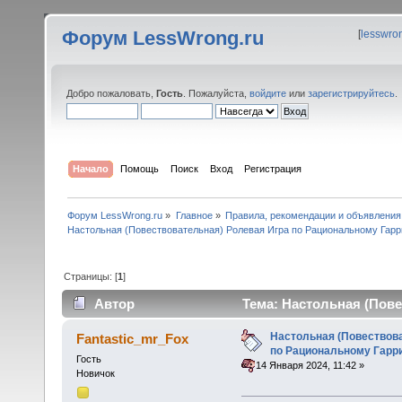
Форум LessWrong.ru
[
lesswro
Добро пожаловать,
Гость
. Пожалуйста,
войдите
или
зарегистрируйтесь
.
Начало
Помощь
Поиск
Вход
Регистрация
Форум LessWrong.ru
»
Главное
»
Правила, рекомендации и объявления
Настольная (Повествовательная) Ролевая Игра по Рациональному Гарр
Страницы: [
1
]
Автор
Тема: Настольная (Пове
(Прочитано 57411 раз)
Настольная (Повествов
Fantastic_mr_Fox
по Рациональному Гарр
Гость
«
:
14 Января 2024, 11:42 »
Новичок