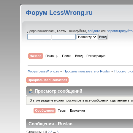
Форум LessWrong.ru
Добро пожаловать,
Гость
. Пожалуйста,
войдите
или
зарегистрируйте
Начало
Помощь
Поиск
Вход
Регистрация
Форум LessWrong.ru
»
Профиль пользователя Ruslan
»
Просмотр с
Профиль пользователя
Просмотр сообщений
В этом разделе можно просмотреть все сообщения, сделанные эт
Сообщения
Темы
Вложения
Сообщения - Ruslan
Страницы: [
1
]
2
3
...
5