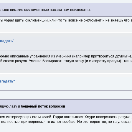
ольше никакие окклюментные навыки нам неизвестны.
ы убрал щиты окклюменции, или что ты вовсе не окклюмент и не знаешь что 
згадать"
робно описанные упражнения из учебника (например притвориться другим че
своего разума. Умение блокировать такую атаку (и сыворотку правды) - мин
азгадать"
пящую лаву и
бешеный поток вопросов
ием интересующих его мыслей. Гарри показывает Хмури поверхности разума, 
олностью, притворяясь, что их нет вообще. Но это, вероятно, не та уловка, 