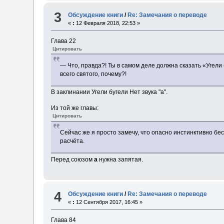
3
Обсуждение книги
/
Re: Замечания о переводе
«
:
12 Февраля 2018, 22:53 »
Глава 22
Цитировать
— Что, правда?! Ты в самом деле должна сказать «Угели 
всего святого, почему?!
В заклинании Угели бугели Нет звука "а".
Из той же главы:
Цитировать
Сейчас же я просто замечу, что опасно инстинктивно бе
расчёта.
Перед союзом
а
нужна запятая.
4
Обсуждение книги
/
Re: Замечания о переводе
«
:
12 Сентября 2017, 16:45 »
Глава 84