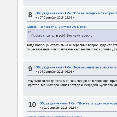
8
Обсуждение книги
/
Re: "Все её загадки можно разг
«
:
07 Сентября 2015, 22:38 »
Цитата: Tiger-cub от 07 Сентября 2015, 18:44
Просто спрятал и всё? Это неинтересно.
Тогда попробуй ответить на интересный вопрос: куда спрят
существование или появление неизвестных технологий. Доп
9
Обсуждение книги
/
Re: Перемещения во времени и 
«
:
04 Сентября 2015, 08:06 »
Результат этого должен быть описан где-то в брошюре, пр
Оффтоп: в книгах про Таню Гроттер и Мефодия Буслаева у
10
Обсуждение книги
/
Re: \"Все её загадки можно р
«
:
01 Сентября 2015, 02:39 »
Цитата: garlic от 01 Сентября 2015, 02:04