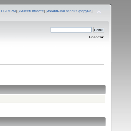
 ГП и МРМ
] [
Умнеем вместе
] [
мобильная версия форума
]
Новости: