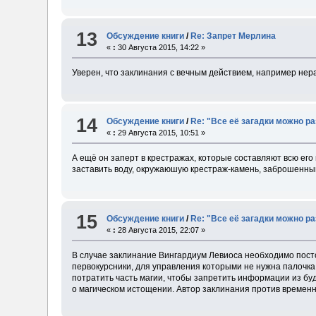
13
Обсуждение книги
/
Re: Запрет Мерлина
«
:
30 Августа 2015, 14:22 »
Уверен, что заклинания с вечным действием, например н
14
Обсуждение книги
/
Re: "Все её загадки можно р
«
:
29 Августа 2015, 10:51 »
А ещё он заперт в крестражах, которые составляют всю его 
заставить воду, окружаюшую крестраж-камень, заброшенный 
15
Обсуждение книги
/
Re: "Все её загадки можно р
«
:
28 Августа 2015, 22:07 »
В случае заклинание Вингардиум Левиоса необходимо пост
первокурсники, для управления которыми не нужна палочка,
потратить часть магии, чтобы запретить информации из буд
о магическом истощении. Автор заклинания против временн