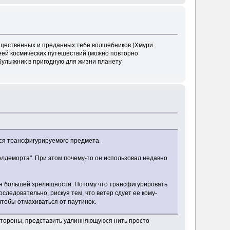
ущественных и преданных тебе волшебников (Хмури
деей космических путешествий (можно повторно
булыжник в пригодную для жизни планету
ься трансфигурируемого предмета.
Волдеморта". При этом почему-то он использовал недавно
ля большей зрелищности. Потому что трансфигурировать
следовательно, рискуя тем, что ветер сдует ее кому-
чтобы отмахиваться от паутинок.
 стороны, представить удлинняющуюся нить просто