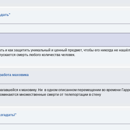
адать"
ать и как защитить уникальный и ценный предмет, чтобы его никогда не нашё
ускается смерть любого количества человек.
работа маховика
илагавшейся к маховику. Ни в одном описанном перемещении во времени Гар
поминаются множественные смерти от телепортации в стену
азгадать\"