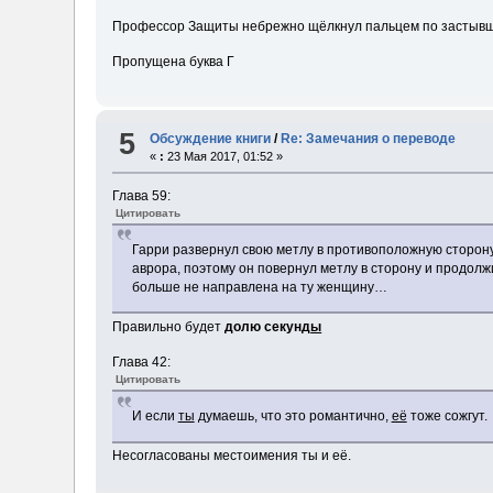
Профессор Защиты небрежно щёлкнул пальцем по засты
Пропущена буква Г
5
Обсуждение книги
/
Re: Замечания о переводе
«
:
23 Мая 2017, 01:52 »
Глава 59:
Цитировать
Гарри развернул свою метлу в противоположную сторону
аврора, поэтому он повернул метлу в сторону и продолжи
больше не направлена на ту женщину…
Правильно будет
долю секунд
ы
Глава 42:
Цитировать
И если
ты
думаешь, что это романтично,
её
тоже сожгут.
Несогласованы местоимения ты и её.