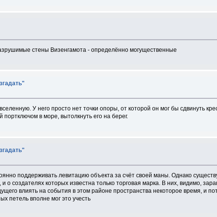
еразрушимые стены Визенгамота - определённо могущественные
азгадать"
вселенную. У него просто нет точки опоры, от которой он мог бы сдвинуть кре
портключом в море, вытолкнуть его на берег.
азгадать"
оянно поддерживать левитацию объекта за счёт своей маны. Однако сущест
 и о создателях которых известна только торговая марка. В них, видимо, зар
ущего влиять на события в этом районе пространства некоторое время, и по
ых петель вполне мог это учесть