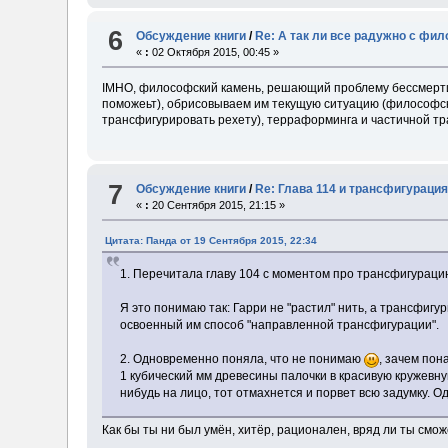
6
Обсуждение книги
/
Re: А так ли все радужно с фи
«
:
02 Октября 2015, 00:45 »
IMHO, философский камень, решающий проблему бессмерти
поможеьт), обрисовываем им текущую ситуацию (философски
трансфигурировать рехету), терраформинга и частичной т
7
Обсуждение книги
/
Re: Глава 114 и трансфигураци
«
:
20 Сентября 2015, 21:15 »
Цитата: Панда от 19 Сентября 2015, 22:34
1. Перечитала главу 104 с моментом про трансфигурацию
Я это понимаю так: Гарри не "растил" нить, а трансфигу
освоенный им способ "направленной трансфигурации".
2. Одновременно поняла, что не понимаю
, зачем по
1 кубический мм древесины палочки в красивую кружевную
нибудь на лицо, тот отмахнется и порвет всю задумку.
Как бы ты ни был умён, хитёр, рационален, вряд ли ты см