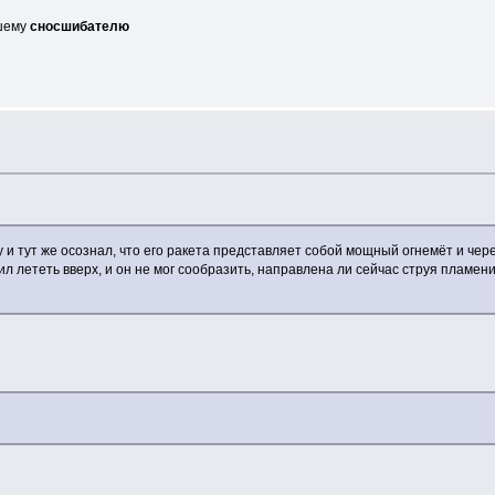
вшему
сносшибателю
 и тут же осознал, что его ракета представляет собой мощный огнемёт и чер
л лететь вверх, и он не мог сообразить, направлена ли сейчас струя пламени