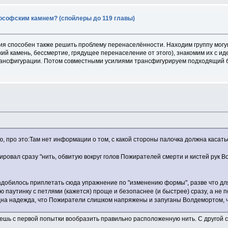
лософским камнем? (спойлеры до 119 главы)
я способен также решить проблему перенаселённости. Находим группу мог
й камень, бессмертие, грядущее перенаселение от этого), знакомим их с и
рансфигурации. Потом совместными усилиями трансфигурируем подходящий 
я
, про это:Там нет информации о том, с какой стороны палочка должна касат
рировал сразу "нить, обвитую вокруг голов Пожирателей смерти и кистей рук 
надобилось приплетать сюда упражнение по "изменению формы", разве что д
 паутинку с петлями (кажется) проще и безопаснее (и быстрее) сразу, а не по
 Одна надежда, что Пожиратели слишком напряжены и запуганы Волдемортом, 
ожешь с первой попытки вообразить правильно расположенную нить. С другой