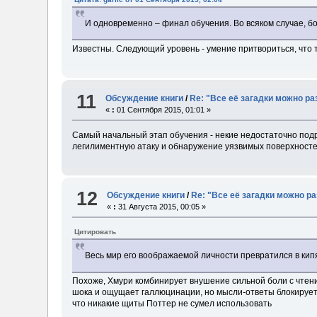
И одновременно – финал обучения. Во всяком случае, б
Известны. Следующий уровень - умение притвориться, что т
11
Обсуждение книги
/
Re: "Все её загадки можно ра
«
:
01 Сентября 2015, 01:01 »
Самый начальный этап обучения - некие недостаточно под
легилиментную атаку и обнаружение уязвимых поверхностей 
12
Обсуждение книги
/
Re: "Все её загадки можно р
«
:
31 Августа 2015, 00:05 »
Цитировать
Весь мир его воображаемой личности превратился в ки
Похоже, Хмури комбинирует внушение сильной боли с чтен
шока и ощущает галлюцинации, но мысли-ответы блокирует п
что никакие щиты Поттер не сумел использовать