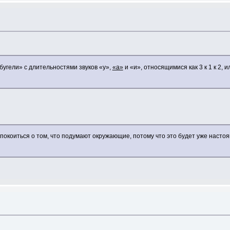
бугели» с длительностями звуков «у»,
«а»
и «и», относящимися как 3 к 1 к 2,
спокоиться о том, что подумают окружающие, потому что это будет уже наст