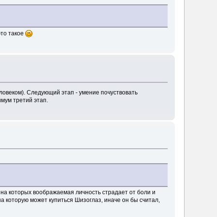
это такое
ловеком). Следующий этап - умение почуствовать
имум третий этап.
на которых воображаемая личность страдает от боли и
на которую может купиться Шизоглаз, иначе он бы считал,