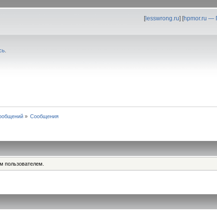
[
lesswrong.ru
] [
hpmor.ru —
сь
.
ообщений
»
Сообщения
им пользователем.