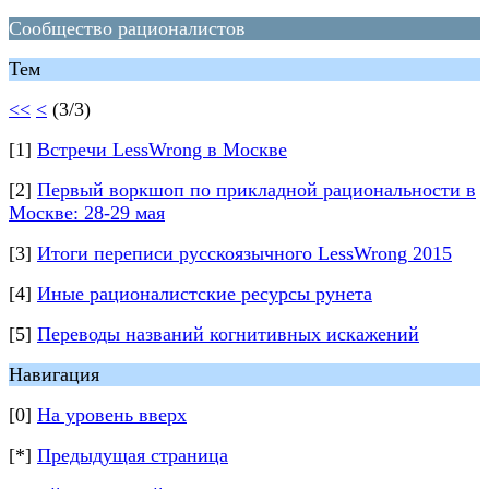
Сообщество рационалистов
Тем
<<
<
(3/3)
[1]
Встречи LessWrong в Москве
[2]
Первый воркшоп по прикладной рациональности в
Москве: 28-29 мая
[3]
Итоги переписи русскоязычного LessWrong 2015
[4]
Иные рационалистские ресурсы рунета
[5]
Переводы названий когнитивных искажений
Навигация
[0]
На уровень вверх
[*]
Предыдущая страница