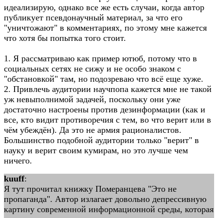
идеализирую, однако все же есть случаи, когда автор
публикует псевдонаучный материал, за что его
"уничтожают" в комментариях, по этому мне кажется
что хотя бы попытка того стоит.
1. Я рассматриваю как пример ютюб, потому что в
социальных сетях не сижу и не особо знаком с
"обстановкой" там, но подозреваю что всё еще хуже.
2. Привлечь аудитории научпопа кажется мне не такой
уж невыполнимой задачей, поскольку они уже
достаточно настроены против дезинформации (как и
все, кто видит противоречия с тем, во что верит или в
чём убеждён). Да это не армия рационалистов.
Большинство подобной аудитории только "верит" в
науку и верит своим кумирам, но это лучше чем
ничего.
kuuff
:
Я тут прочитал книжку Померанцева "Это не
пропаганда". Автор излагает довольно депрессивную
картину современной информационной среды, которая