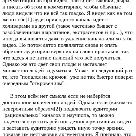
аргументации автора видео, найти нестыковки, дыры,
и писать об этом в комментариях, чтобы обычные
люди видели что не всё так гладко. Я видел как на том
же ютюбе[1] аудитория одного канала идёт с
холиварами на другой (такое частенько бывает с
разоблачениями шарлатанов, экстрасенсов и пр...), что
иногда выливается даже в удаление канала или хотя бы
видео. Но потом автор появляется снова и опять
обретает аудиторию веряших на слово простаков, так
что здесь я не питаю иллюзий что всё получиться.
Однако же это даёт свои плоды и заставляет
множество людей задуматься. Может в следующий раз
те, кто "попался на крючок" уже не так быстро поверят
очередным "откровениям".
В этом всём нет смысла если не наберётся
достаточное количество людей. Однако если (каким-то
невероятным образом[2]) подключить аудитории
"рациональных" каналов и научпопа, то можно
надеяться опустить рейтинг дезинформативных видео
и заставить аудиторию увидеть иную точку зрения,
показав им нестыковки аргументации. Я признаю, что