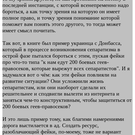
последней инстанции, с которой всенепременно надо
бороться, а как точку зрения на которую он имеет
полное право, и точку зрения понимание которой
поможет вам понять этого другого, то тогда может
имеет смысл почитать.
Так вот, в книге был пример украинца с Донбасса,
который в процессе возникновения сепаратизма в
острой фазе пытался бороться с этим, пуская фейки
про что-то типа "к нам едут 200 боевых геев-
правосеков, которые вырежут всех сепаратистов". И я
задумался вот о чём: как эти фейки повлияли на
развитие ситуации? Они усложнили жизнь
сепаратистам, или они наоборот сделали их
решительнее и сподвигли вылезти из интернета и
заняться чем-то конструктивным, чтобы защититься от
200 боевых геев-правосеков?
И это лишь пример тому, как благими намерениями
дорога выстилается в ад. Создать ресурс,
разоблачающий фейки, по-моему, тоже не вариант