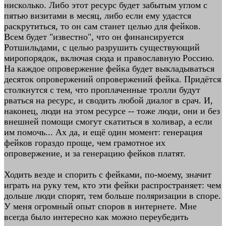
нисколько. Либо этот ресурс будет забытым углом с
пятью визитами в месяц, либо если ему удастся
раскрутиться, то он сам станет целью для фейков.
Всем будет "известно", что он финансируется
Ротшильдами, с целью разрушить существующий
миропорядок, включая сюда и православную Россию.
На каждое опровержение фейка будет выкладываться
десяток опровержений опровержений фейка. Придётся
столкнутся с тем, что проплаченные тролли будут
рваться на ресурс, и сводить любой диалог в срач. И,
наконец, люди на этом ресурсе -- тоже люди, они и без
внешней помощи смогут скатиться в холивар, а если
им помочь... Ах да, и ещё один момент: генерация
фейков гораздо проще, чем грамотное их
опровержение, и за генерацию фейков платят.
Ходить везде и спорить с фейками, по-моему, значит
играть на руку тем, кто эти фейки распространяет: чем
дольше люди спорят, тем больше поляризации в споре.
У меня огромный опыт споров в интернете. Мне
всегда было интересно как можно переубедить