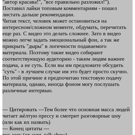
"автор красава!", "все правильно разложил!").
Поставил лайки топовым комментариям - пошел
листать дальше рекомендации.
Читая текст, человек может остановиться на
интересном/сложном моменте, обдумать, перечитать
еще раз. С видео это делать сложнее. Зато в видео
можно легче задать эмоциональный фон, а так же
прикрыть "дыры" в логичности подаваемого
материала. Поэтому такие видео собирают
соответствующую аудиторию - таким людям важнее
подача, а не суть. Если вы им предложите обсудить
"суть" - в лучшем случае им это будет просто скучно.
По этой причине я предпочитаю текстовую подачу
материала, однако, иногда фоном могу послушать
различные интервью.
--- Цитировать ---Тем более что основная масса людей
читает жёлтую прессу и смотрит разговорные шоу
(или как их назвать)
--- Конец цитаты ---
ток-шоу (от англ. talk show)