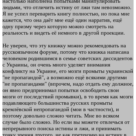
настолько наполнена попытками манипулировать
людьми, что отличить истину от лжи там невозможно.
Я не успел переварить книгу полностью, но пока мне
кажется, что она даёт мне ещё один нарратив, ещё
одну призму через которую можно смотреть на
реальность и видеть её немного в другой проекции.
Не уверен, что эту книжку можно рекомендовать на
русскоязычном форуме, потому что книжка написана
человеком родившимся в семье советских диссидентов
с Украины, он очень много уделяет внимания
конфликту на Украине, его мозги промыты украинской
"не пропагандой", а возможно ещё всякими другими
"не пропагандами" (впрочем, надо отдать ему должное,
он явно предпринимал попытки освободить свои
мозги от последствий промывки), в то время как мозги
подавляющего большинства русских промыты
кремлёвской непропагандой (мои в частности), и
поэтому довольно сложно читать. Мне во всяком
случае было сложно. Но если вы можете отвлечься от
непрерывного поиска истины и лжи, и принимать
точку зрения другого, не как претензию на истину в