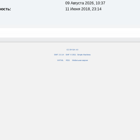
09 Августа 2026, 10:37
ность:
11 Июня 2018, 23:14
CC BY-SA 4.0
SMF 2.0.14
|
SMF © 2011
,
Simple Machines
XHTML
RSS
Мобильная версия