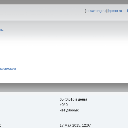
[
lesswrong.ru
] [
hpmor.ru —
сь
.
нформация
65 (0,016 в день)
+0/-0
нет данных
:
17 Мая 2015, 12:07