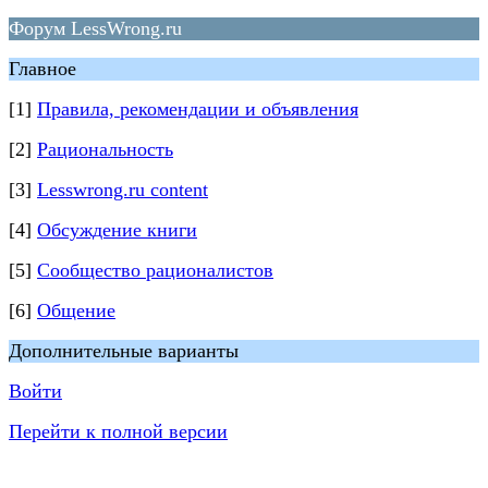
Форум LessWrong.ru
Главное
[1]
Правила, рекомендации и объявления
[2]
Рациональность
[3]
Lesswrong.ru content
[4]
Обсуждение книги
[5]
Сообщество рационалистов
[6]
Общение
Дополнительные варианты
Войти
Перейти к полной версии