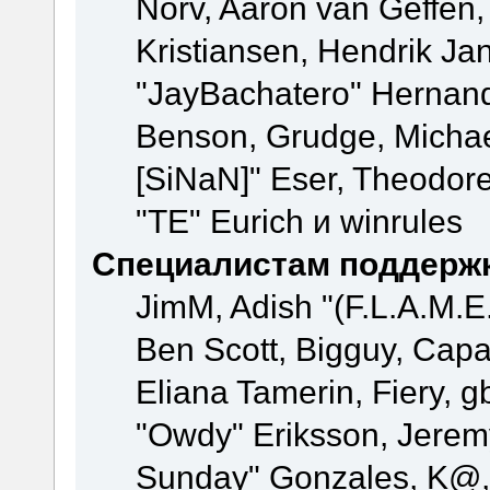
Norv, Aaron van Geffen,
Kristiansen, Hendrik Ja
"JayBachatero" Hernand
Benson, Grudge, Michael
[SiNaN]" Eser, Theodore
"TE" Eurich и winrules
Специалистам поддерж
JimM, Adish "(F.L.A.M.E.
Ben Scott, Bigguy, Cap
Eliana Tamerin, Fiery, g
"Owdy" Eriksson, Jeremy 
Sunday" Gonzales, K@, 