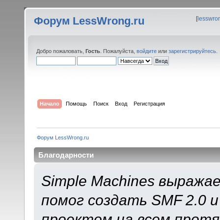
Форум LessWrong.ru
[
lesswro
Добро пожаловать,
Гость
. Пожалуйста,
войдите
или
зарегистрируйтесь
.
Начало
Помощь
Поиск
Вход
Регистрация
Форум LessWrong.ru
Благодарности
Simple Machines выража
помог создать SMF 2.0 
проектом на всем протя