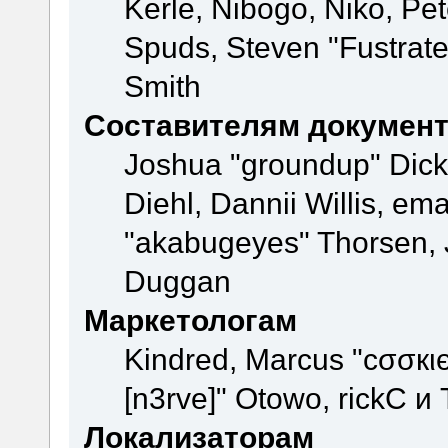
Kerle, Nibogo, Niko, Pet
Spuds, Steven "Fustrate
Smith
Составителям докумен
Joshua "groundup" Dicke
Diehl, Dannii Willis, e
"akabugeyes" Thorsen, J
Duggan
Маркетологам
Kindred, Marcus "cσσкι
[n3rve]" Otowo, rickC и
Локализаторам