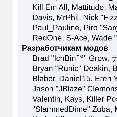
Kill Em All, Mattitude, M
Davis, MrPhil, Nick "Fiz
Paul_Pauline, Piro "Sar
RedOne, S-Ace, Wade "
Разработчикам модов
Brad "IchBin™" Grow, 
Bryan "Runic" Deakin, 
Blaber, Daniel15, Eren 
Jason "JBlaze" Clemons
Valentin, Kays, Killer P
"SlammedDime" Zuba, M