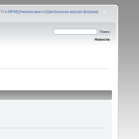
 ГП и МРМ
] [
Умнеем вместе
] [
мобильная версия форума
]
Новости: