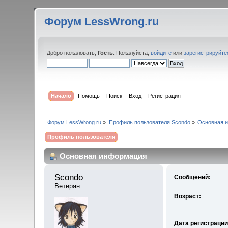
Форум LessWrong.ru
Добро пожаловать,
Гость
. Пожалуйста,
войдите
или
зарегистрируйте
Начало
Помощь
Поиск
Вход
Регистрация
Форум LessWrong.ru
»
Профиль пользователя Scondo
»
Основная 
Профиль пользователя
Основная информация
Scondo 
Сообщений:
Ветеран
Возраст:
Дата регистрации