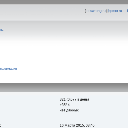
[
lesswrong.ru
] [
hpmor.ru —
сь
.
информация
321 (0,077 в день)
+35/-4
нет данных
:
16 Марта 2015, 08:40