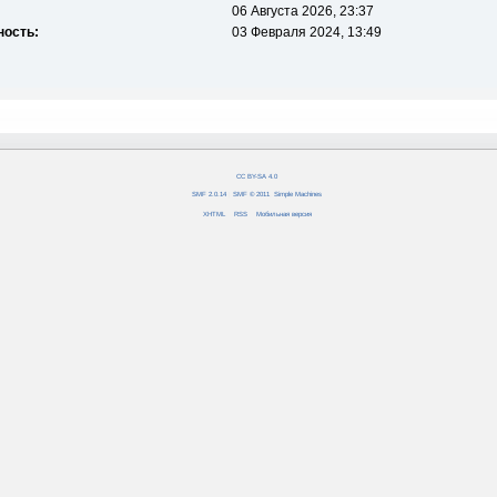
06 Августа 2026, 23:37
ность:
03 Февраля 2024, 13:49
CC BY-SA 4.0
SMF 2.0.14
|
SMF © 2011
,
Simple Machines
XHTML
RSS
Мобильная версия