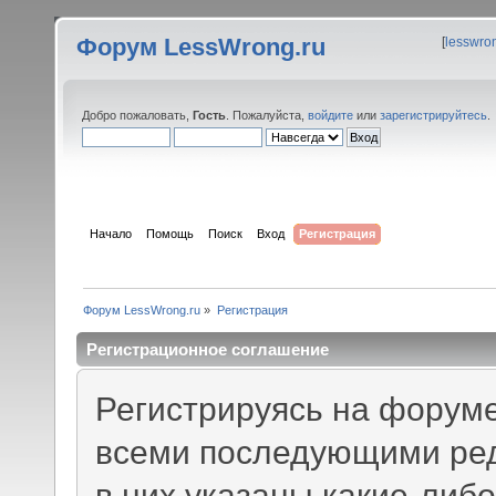
Форум LessWrong.ru
[
lesswro
Добро пожаловать,
Гость
. Пожалуйста,
войдите
или
зарегистрируйтесь
.
Начало
Помощь
Поиск
Вход
Регистрация
Форум LessWrong.ru
»
Регистрация
Регистрационное соглашение
Регистрируясь на форуме
всеми последующими ред
в них указаны какие-либ