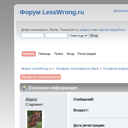
Форум LessWrong.ru
[
lesswro
Добро пожаловать,
Гость
. Пожалуйста,
войдите
или
зарегистрируйтесь
.
Начало
Помощь
Поиск
Вход
Регистрация
Форум LessWrong.ru
»
Профиль пользователя Alaric
»
Основная инфор
Профиль пользователя
Основная информация
Alaric 
Сообщений:
Старожил
Возраст:
Дата регистрации: