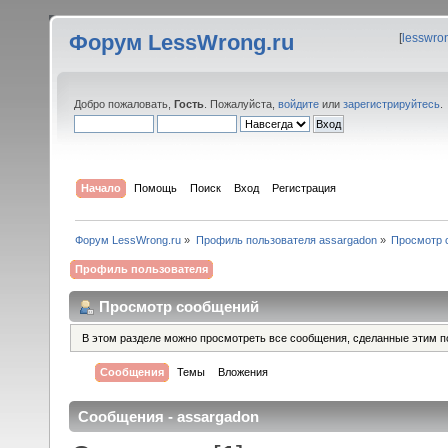
Форум LessWrong.ru
[
lesswro
Добро пожаловать,
Гость
. Пожалуйста,
войдите
или
зарегистрируйтесь
.
Начало
Помощь
Поиск
Вход
Регистрация
Форум LessWrong.ru
»
Профиль пользователя assargadon
»
Просмотр 
Профиль пользователя
Просмотр сообщений
В этом разделе можно просмотреть все сообщения, сделанные этим п
Сообщения
Темы
Вложения
Сообщения - assargadon