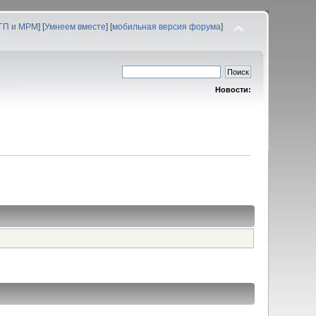
 ГП и МРМ
] [
Умнеем вместе
] [
мобильная версия форума
]
Новости: