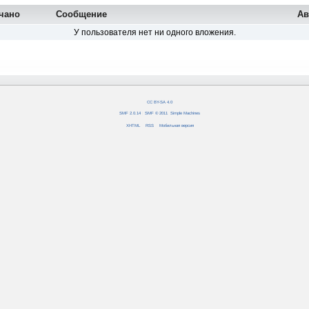
чано
Сообщение
Ав
У пользователя нет ни одного вложения.
CC BY-SA 4.0
SMF 2.0.14
|
SMF © 2011
,
Simple Machines
XHTML
RSS
Мобильная версия