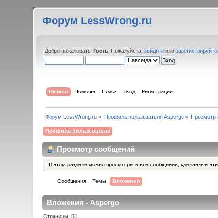
Форум LessWrong.ru
Добро пожаловать,
Гость
. Пожалуйста,
войдите
или
зарегистрируйте
Начало
Помощь
Поиск
Вход
Регистрация
Форум LessWrong.ru
»
Профиль пользователя Aspergo
»
Просмотр 
Профиль пользователя
Просмотр сообщений
В этом разделе можно просмотреть все сообщения, сделанные эт
Сообщения
Темы
Вложения
Вложения - Aspergo
Страницы: [
1
]