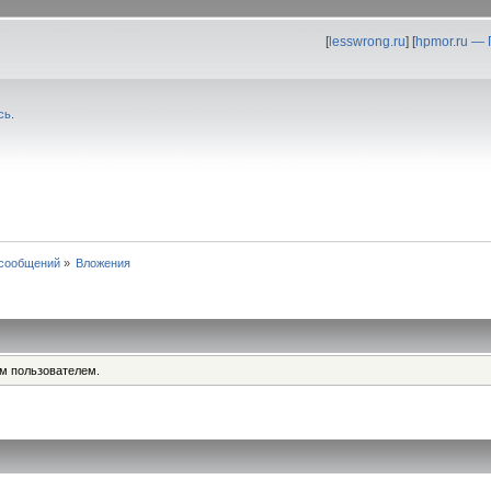
[
lesswrong.ru
] [
hpmor.ru —
сь
.
сообщений
»
Вложения
им пользователем.